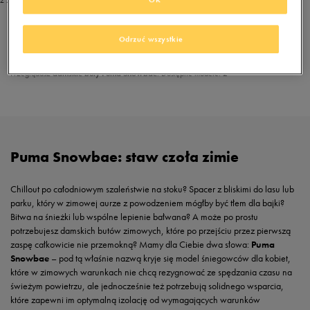
z 2
z
1
Odrzuć wszystkie
Przeglądasz
damskie buty Puma Snowbae
. Dostępne modele:
2
Puma Snowbae: staw czoła zimie
Chillout po całodniowym szaleństwie na stoku? Spacer z bliskimi do lasu lub
parku, który w zimowej aurze z powodzeniem mógłby być tłem dla bajki?
Bitwa na śnieżki lub wspólne lepienie bałwana? A może po prostu
potrzebujesz damskich butów zimowych, które po przejściu przez pierwszą
zaspę całkowicie nie przemokną? Mamy dla Ciebie dwa słowa:
Puma
Snowbae
– pod tą właśnie nazwą kryje się model śniegowców dla kobiet,
które w zimowych warunkach nie chcą rezygnować ze spędzania czasu na
świeżym powietrzu, ale jednocześnie też potrzebują solidnego wsparcia,
które zapewni im optymalną izolację od wymagających warunków