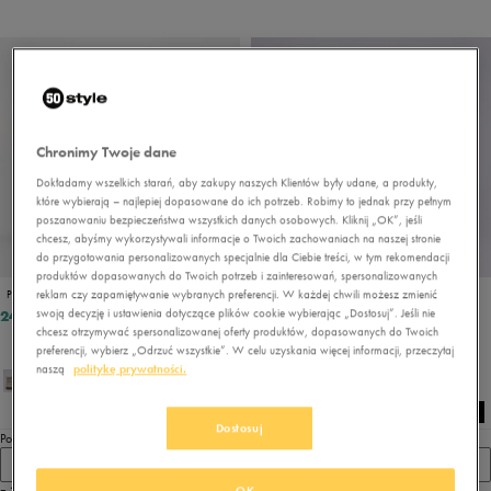
Chronimy Twoje dane
Dokładamy wszelkich starań, aby zakupy naszych Klientów były udane, a produkty,
które wybierają – najlepiej dopasowane do ich potrzeb. Robimy to jednak przy pełnym
poszanowaniu bezpieczeństwa wszystkich danych osobowych. Kliknij „OK”, jeśli
chcesz, abyśmy wykorzystywali informacje o Twoich zachowaniach na naszej stronie
do przygotowania personalizowanych specjalnie dla Ciebie treści, w tym rekomendacji
produktów dopasowanych do Twoich potrzeb i zainteresowań, spersonalizowanych
reklam czy zapamiętywanie wybranych preferencji. W każdej chwili możesz zmienić
PUMA SNOWBAE WNS
PUMA SNOWBAE WNS
swoją decyzję i ustawienia dotyczące plików cookie wybierając „Dostosuj”. Jeśli nie
249,99 zł
229,99 zł
chcesz otrzymywać spersonalizowanej oferty produktów, dopasowanych do Twoich
preferencji, wybierz „Odrzuć wszystkie”. W celu uzyskania więcej informacji, przeczytaj
naszą
politykę prywatności.
Dostosuj
Pokaż
60
OK