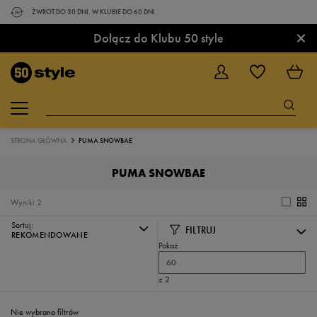
ZWROT DO 30 DNI. W KLUBIE DO 60 DNI.
×
Dołącz do Klubu 50 style
STRONA GŁÓWNA
PUMA SNOWBAE
PUMA SNOWBAE
Wyniki
2
Sortuj:
FILTRUJ
REKOMENDOWANE
Pokaż
60
z 2
Nie wybrano filtrów