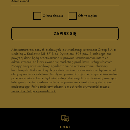
Adres e-mail
Oferta damska
Oferta męska
ZAPISZ SIĘ
Administratorem danych osobowych jest Marketing Investment Group S.A. z
siedzibą w Krakowie (31-871), os. Dywizjonu 303 paw. 1, udostępnione
powyżej dane będą przetwarzane w prawnie uzasadnionym interesie
administratora, za który uważa się marketing produktów i usług własnych.
Podając swój adres mailowy zgadzasz się na otrzymywanie informacji
handlowych. Podanie danych jest dobrowolne, aczkolwiek niezbędne w celu
otrzymywania newslettera. Każdy ma prawo do zgłoszenia sprzeciwu wobec
przetwarzania, a także żądania dostępu do danych, sprostowania, usunięcia
lub ograniczenia przetwarzania oraz prawo wniesienia skargi do organu
nadzorczego.
Pełną treść oświadczenia o ochronie prywatności można
znaleźć w Polityce prywatności.
CHAT