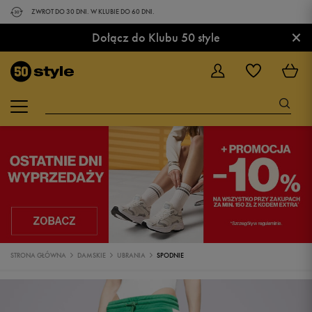
ZWROT DO 30 DNI. W KLUBIE DO 60 DNI.
×
Dołącz do Klubu 50 style
STRONA GŁÓWNA
DAMSKIE
UBRANIA
SPODNIE