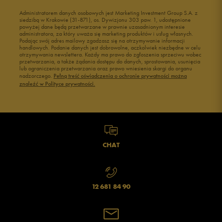
Administratorem danych osobowych jest Marketing Investment Group S.A. z
siedzibą w Krakowie (31-871), os. Dywizjonu 303 paw. 1, udostępnione
powyżej dane będą przetwarzane w prawnie uzasadnionym interesie
administratora, za który uważa się marketing produktów i usług własnych.
Podając swój adres mailowy zgadzasz się na otrzymywanie informacji
handlowych. Podanie danych jest dobrowolne, aczkolwiek niezbędne w celu
otrzymywania newslettera. Każdy ma prawo do zgłoszenia sprzeciwu wobec
przetwarzania, a także żądania dostępu do danych, sprostowania, usunięcia
lub ograniczenia przetwarzania oraz prawo wniesienia skargi do organu
nadzorczego.
Pełną treść oświadczenia o ochronie prywatności można
znaleźć w Polityce prywatności.
CHAT
12 681 84 90