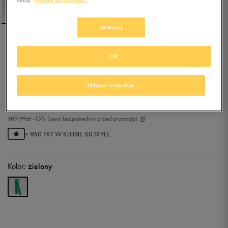
Dostosuj
PUMA SPODNIE ICONIC
OK
T7 STRAIGHT LEG TRACK
0.0
(
0
)
Odrzuć wszystkie
161,49
zł
z Vat
180,49
zł
-11%
(najniższa cena z 30 dni przed obniżką)
189,99
zł
-15%
(cena bezpośrednio przed promocją)
+ 950 PKT W
KLUBIE 50 STYLE
Kolor:
zielony