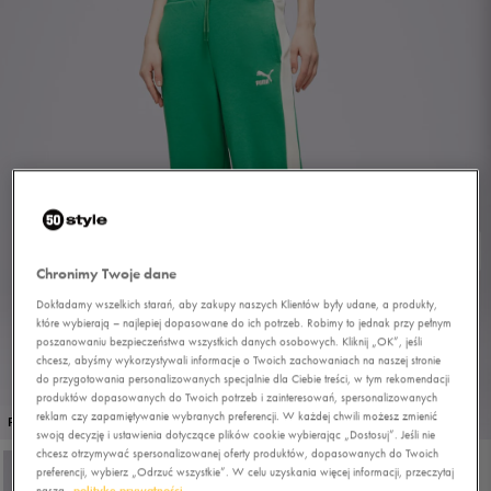
Chronimy Twoje dane
Dokładamy wszelkich starań, aby zakupy naszych Klientów były udane, a produkty,
które wybierają – najlepiej dopasowane do ich potrzeb. Robimy to jednak przy pełnym
poszanowaniu bezpieczeństwa wszystkich danych osobowych. Kliknij „OK”, jeśli
chcesz, abyśmy wykorzystywali informacje o Twoich zachowaniach na naszej stronie
do przygotowania personalizowanych specjalnie dla Ciebie treści, w tym rekomendacji
produktów dopasowanych do Twoich potrzeb i zainteresowań, spersonalizowanych
1/4
reklam czy zapamiętywanie wybranych preferencji. W każdej chwili możesz zmienić
PROMO: DO -30%
swoją decyzję i ustawienia dotyczące plików cookie wybierając „Dostosuj”. Jeśli nie
chcesz otrzymywać spersonalizowanej oferty produktów, dopasowanych do Twoich
preferencji, wybierz „Odrzuć wszystkie”. W celu uzyskania więcej informacji, przeczytaj
naszą
politykę prywatności.