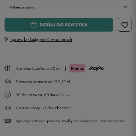
Wybierz rozmiar
XS
Powiadom o dostępności
DODAJ DO KOSZYKA
Sprawdź dostępność w salonach
S
M
Kup teraz i zapłać za 30 dni
|
L
Darmowa dostawa od 299,99 zł
30 dni na zwrot, 60 dni w
Klubie
Czas realizacji 1-5 dni roboczych
Sposoby płatności:
przelew zwykły, za pobraniem, płatność online