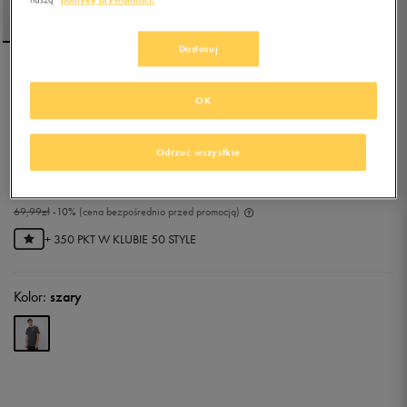
Dostosuj
PUMA T-SHIRT ESS SMALL
OK
NO. 1 LOGO
5.0
(
2
)
Odrzuć wszystkie
62,99
zł
z Vat
69,99
zł
-10%
(najniższa cena od momentu wprowadzenia produktu)
69,99
zł
-10%
(cena bezpośrednio przed promocją)
+ 350 PKT W
KLUBIE 50 STYLE
Kolor:
szary