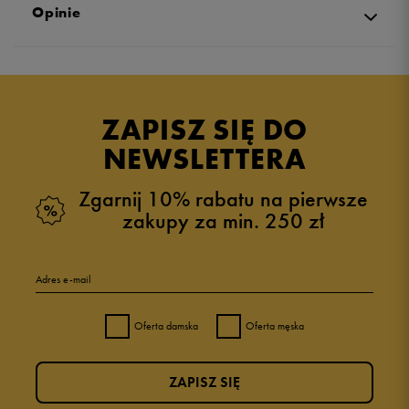
Opinie
5.0
opinii klientów
2
z całego okresu
ZAPISZ SIĘ DO
zebranych i zweryfikowanych przez
NEWSLETTERA
Zgarnij 10% rabatu na pierwsze
zakupy za min. 250 zł
5
100%
Adres e-mail
4
0%
Oferta damska
Oferta męska
3
0%
ZAPISZ SIĘ
2
0%