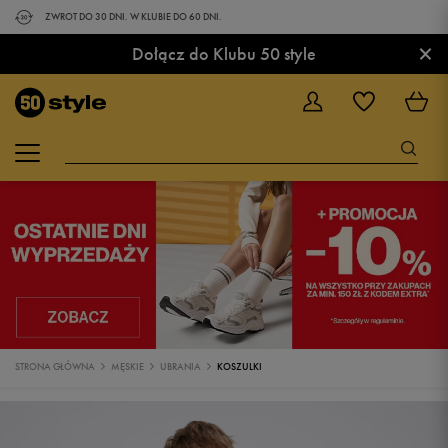
ZWROT DO 30 DNI. W KLUBIE DO 60 DNI.
×
Dołącz do Klubu 50 style
STRONA GŁÓWNA
MĘSKIE
UBRANIA
KOSZULKI