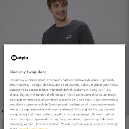
Chronimy Twoje dane
Dokładamy wszelkich starań, aby zakupy naszych Klientów były udane, a produkty,
które wybierają – najlepiej dopasowane do ich potrzeb. Robimy to jednak przy pełnym
poszanowaniu bezpieczeństwa wszystkich danych osobowych. Kliknij „OK”, jeśli
chcesz, abyśmy wykorzystywali informacje o Twoich zachowaniach na naszej stronie
do przygotowania personalizowanych specjalnie dla Ciebie treści, w tym rekomendacji
produktów dopasowanych do Twoich potrzeb i zainteresowań, spersonalizowanych
1/4
reklam czy zapamiętywanie wybranych preferencji. W każdej chwili możesz zmienić
PROMO: DO -30%
swoją decyzję i ustawienia dotyczące plików cookie wybierając „Dostosuj”. Jeśli nie
chcesz otrzymywać spersonalizowanej oferty produktów, dopasowanych do Twoich
preferencji, wybierz „Odrzuć wszystkie”. W celu uzyskania więcej informacji, przeczytaj
naszą
politykę prywatności.