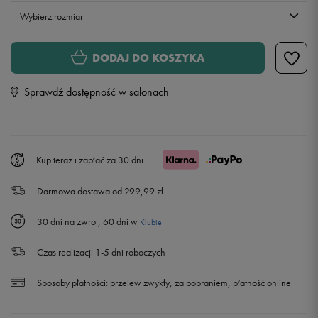
Wybierz rozmiar
S
DODAJ DO KOSZYKA
Sprawdź dostępność w salonach
M
L
Kup teraz i zapłać za 30 dni
|
XL
Powiadom o dostępności
Darmowa dostawa od 299,99 zł
XXL
Powiadom o dostępności
30 dni na zwrot, 60 dni w
Klubie
Czas realizacji 1-5 dni roboczych
Sposoby płatności:
przelew zwykły, za pobraniem, płatność online