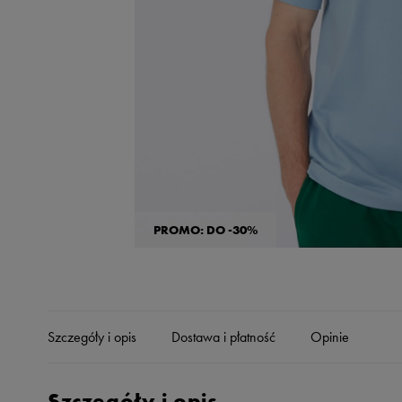
Skechers
Timberland
Umbro
Under Armour
Up8
U.S. Polo ASSN.
Vans
PROMO: DO -30%
Szczegóły i opis
Dostawa i płatność
Opinie
Szczegóły i opis