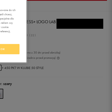
asowane do ich
śli chcesz,
ecjalnie dla
A T-SHIRT SS ESS+ LOGO LAB
 reklam czy
MMER TEE
w cookie
eferencji,
5.0
(
22
)
,99
zł
z Vat
OK
9
zł
-30%
(najniższa cena z 30 dni przed obniżką)
9
zł
-30%
(cena bezpośrednio przed promocją)
+ 450 PKT W
KLUBIE 50 STYLE
r:
szary