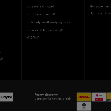
Jak zmierzyć stopę?
Stylizacje męsk
Stylizacje dam
Jak dobrać rozmiar?
lientów
Jakie buty na siłownię wybrać?
Jak wybrać buty na zimę?
Wyczyść
Szukaj
Więcej >
e
yle
Formy dostawy
Dostawa tylko na terenie Polski