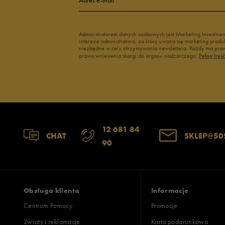
3
Administratorem danych osobowych jest Marketing Investme
interesie administratora, za który uważa się marketing pro
2
niezbędne w celu otrzymywania newslettera. Każdy ma prawo
prawo wniesienia skargi do organu nadzorczego.
Pełną treś
1
Szerokość
Liczba głosów:
12 681 84
CHAT
SKLEP@50
90
wąski
standardowy
szer
Zgodność z rozmiarem
Liczba głosów:
zaniżony
zgodny
zawyż
Obsługa klienta
Informacje
Centrum Pomocy
Promocje
Zwroty i reklamacje
Karta podarunkowa