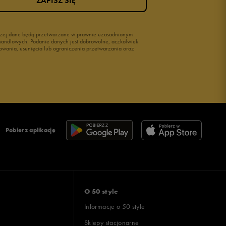
ZAPISZ SIĘ
wyżej dane będą przetwarzane w prawnie uzasadnionym
i handlowych. Podanie danych jest dobrowolne, aczkolwiek
owania, usunięcia lub ograniczenia przetwarzania oraz
Pobierz aplikację
O 50 style
Informacje o 50 style
Sklepy stacjonarne