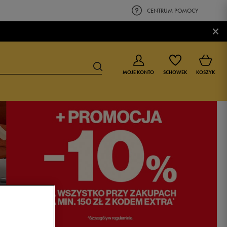
CENTRUM POMOCY
×
MOJE KONTO
SCHOWEK
KOSZYK
BUTY DLA CHŁOPCA
BUTY DLA DZIEWCZYNKI
0-4 lat
0-4 lat
4-8 lat
4-8 lat
9-16 lat
9-16 lat