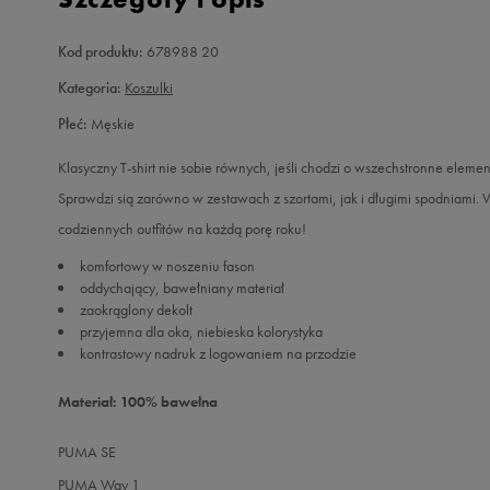
Kod produktu:
678988 20
Kategoria:
Koszulki
Płeć:
Męskie
Klasyczny T-shirt nie sobie równych, jeśli chodzi o wszechstronne eleme
Sprawdzi sią zarówno w zestawach z szortami, jak i długimi spodniami. 
codziennych outfitów na każdą porę roku!
komfortowy w noszeniu fason
oddychający, bawełniany materiał
zaokrąglony dekolt
przyjemna dla oka, niebieska kolorystyka
kontrastowy nadruk z logowaniem na przodzie
Materiał: 100% bawełna
PUMA SE
PUMA Way 1