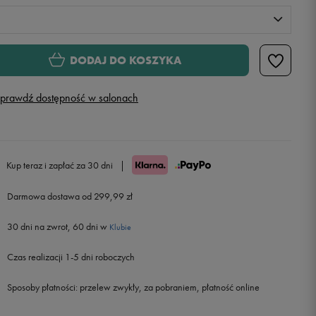
M
DODAJ DO KOSZYKA
L
Powiadom o dostępności
prawdź dostępność w salonach
XL
Powiadom o dostępności
XXL
Powiadom o dostępności
Kup teraz i zapłać za 30 dni
|
Darmowa dostawa od 299,99 zł
30 dni na zwrot, 60 dni w
Klubie
Czas realizacji 1-5 dni roboczych
Sposoby płatności:
przelew zwykły, za pobraniem, płatność online