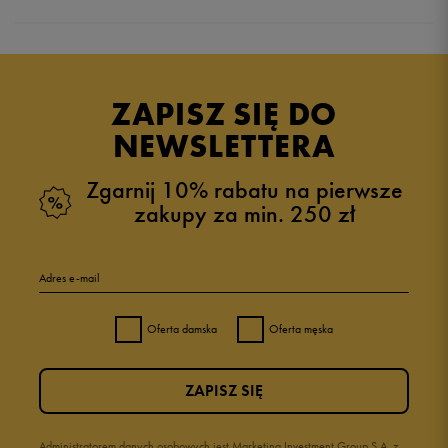
5.0
opinii klientów
3
z całego okresu
ZAPISZ SIĘ DO
zebranych i zweryfikowanych przez
NEWSLETTERA
Zgarnij 10% rabatu na pierwsze
zakupy za min. 250 zł
5
100%
Adres e-mail
4
0%
Oferta damska
Oferta męska
3
0%
ZAPISZ SIĘ
2
0%
1
Administratorem danych osobowych jest Marketing Investment Group S.A. z
0%