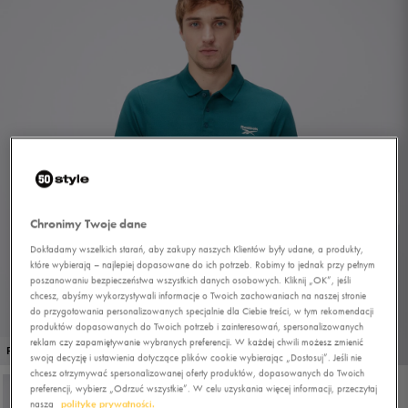
Chronimy Twoje dane
Dokładamy wszelkich starań, aby zakupy naszych Klientów były udane, a produkty,
które wybierają – najlepiej dopasowane do ich potrzeb. Robimy to jednak przy pełnym
poszanowaniu bezpieczeństwa wszystkich danych osobowych. Kliknij „OK”, jeśli
chcesz, abyśmy wykorzystywali informacje o Twoich zachowaniach na naszej stronie
do przygotowania personalizowanych specjalnie dla Ciebie treści, w tym rekomendacji
produktów dopasowanych do Twoich potrzeb i zainteresowań, spersonalizowanych
reklam czy zapamiętywanie wybranych preferencji. W każdej chwili możesz zmienić
1/4
PROMO: DO -30%
swoją decyzję i ustawienia dotyczące plików cookie wybierając „Dostosuj”. Jeśli nie
chcesz otrzymywać spersonalizowanej oferty produktów, dopasowanych do Twoich
preferencji, wybierz „Odrzuć wszystkie”. W celu uzyskania więcej informacji, przeczytaj
naszą
politykę prywatności.