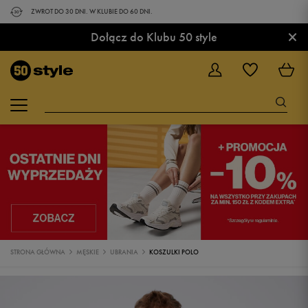
ZWROT DO 30 DNI. W KLUBIE DO 60 DNI.
×
Dołącz do Klubu 50 style
STRONA GŁÓWNA
MĘSKIE
UBRANIA
KOSZULKI POLO