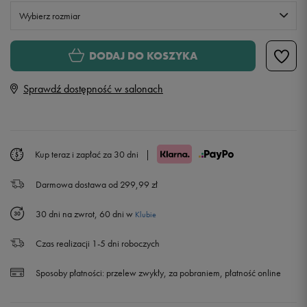
Wybierz rozmiar
S
DODAJ DO KOSZYKA
Sprawdź dostępność w salonach
M
L
Kup teraz i zapłać za 30 dni
|
XL
Powiadom o dostępności
Darmowa dostawa od 299,99 zł
XXL
Powiadom o dostępności
30 dni na zwrot, 60 dni w
Klubie
Czas realizacji 1-5 dni roboczych
Sposoby płatności:
przelew zwykły, za pobraniem, płatność online