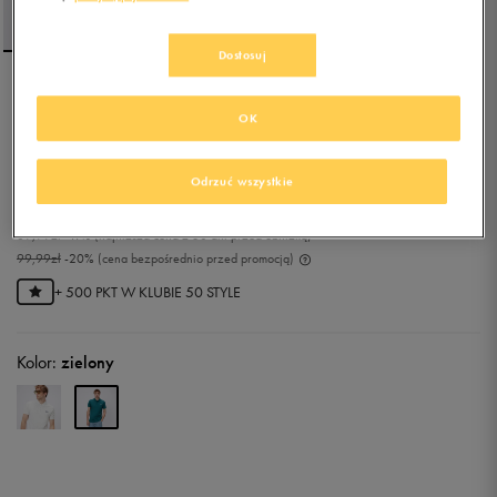
Dostosuj
REEBOK POLO BLAZE
OK
EMBROIDERED SS
5.0
(
3
)
Odrzuć wszystkie
79,99
zł
z Vat
89,99
zł
-11%
(najniższa cena z 30 dni przed obniżką)
99,99
zł
-20%
(cena bezpośrednio przed promocją)
+ 500 PKT W
KLUBIE 50 STYLE
Kolor:
zielony