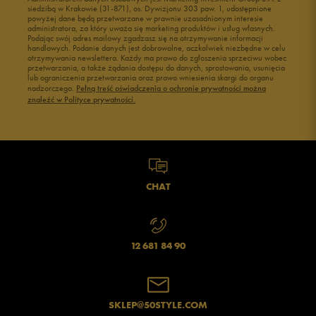
siedzibą w Krakowie (31-871), os. Dywizjonu 303 paw. 1, udostępnione
powyżej dane będą przetwarzane w prawnie uzasadnionym interesie
administratora, za który uważa się marketing produktów i usług własnych.
Podając swój adres mailowy zgadzasz się na otrzymywanie informacji
handlowych. Podanie danych jest dobrowolne, aczkolwiek niezbędne w celu
otrzymywania newslettera. Każdy ma prawo do zgłoszenia sprzeciwu wobec
przetwarzania, a także żądania dostępu do danych, sprostowania, usunięcia
lub ograniczenia przetwarzania oraz prawo wniesienia skargi do organu
Jak zbieramy opinie?
nadzorczego.
Pełną treść oświadczenia o ochronie prywatności można
znaleźć w Polityce prywatności.
Opinie klientów
Wyczyść
Szukaj
CHAT
12 681 84 90
SKLEP@50STYLE.COM