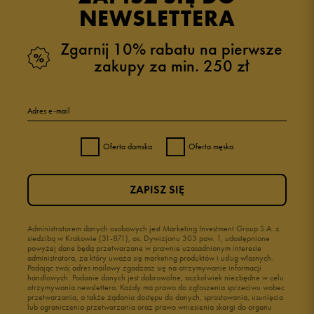
NEWSLETTERA
Zgarnij 10% rabatu na pierwsze
zakupy za min. 250 zł
Adres e-mail
Oferta damska
Oferta męska
ZAPISZ SIĘ
Administratorem danych osobowych jest Marketing Investment Group S.A. z
siedzibą w Krakowie (31-871), os. Dywizjonu 303 paw. 1, udostępnione
powyżej dane będą przetwarzane w prawnie uzasadnionym interesie
administratora, za który uważa się marketing produktów i usług własnych.
Podając swój adres mailowy zgadzasz się na otrzymywanie informacji
handlowych. Podanie danych jest dobrowolne, aczkolwiek niezbędne w celu
otrzymywania newslettera. Każdy ma prawo do zgłoszenia sprzeciwu wobec
przetwarzania, a także żądania dostępu do danych, sprostowania, usunięcia
lub ograniczenia przetwarzania oraz prawo wniesienia skargi do organu