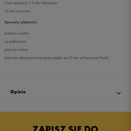
Czas realizacji 1-5 dni roboczych
30 dni na zwrot
Sposoby płatności:
przelew zwykły
za pobraniem
płatność online
płatność odroczona Kup teraz zapłać za 30 dni z Klarną lub PayPo
Opinie
Produkt nie posiada recenzji
ZAPISZ SIĘ DO