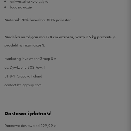
uniwersalna kolorystyka
logo na udzie
Materiał: 70% bawełna, 30% poliester
Modelka na zdjęciu ma 178 cm wzrostu, waży 55 kg prezentuje
produkt w rozmiarze S.
Marketing Investment Group S.A.
os. Dywizjonu 303 Paw. 1
31-871 Cracow, Poland
contact@miggroup.com
Dostawa i płatność
Darmowa dostawa od 299,99 zł