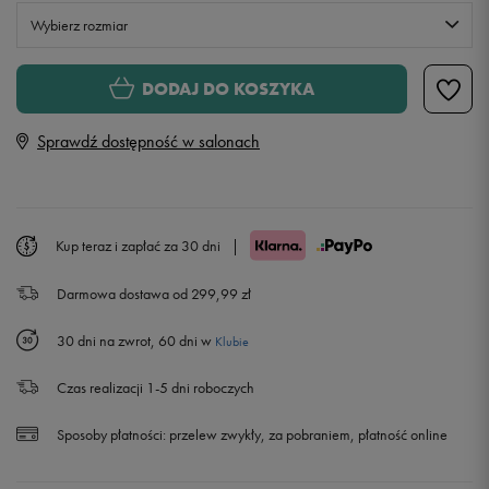
Wybierz rozmiar
XS
Powiadom o dostępności
DODAJ DO KOSZYKA
Sprawdź dostępność w salonach
S
Powiadom o dostępności
M
Kup teraz i zapłać za 30 dni
|
L
Darmowa dostawa od 299,99 zł
XL
Powiadom o dostępności
30 dni na zwrot, 60 dni w
Klubie
Czas realizacji 1-5 dni roboczych
Sposoby płatności:
przelew zwykły, za pobraniem, płatność online