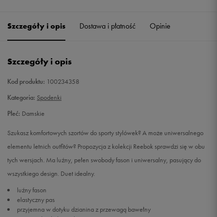
Szczegóły i opis
Dostawa i płatność
Opinie
Szczegóły i opis
Kod produktu:
100234358
Kategoria:
Spodenki
Płeć:
Damskie
Szukasz komfortowych szortów do sporty stylówek? A może uniwersalnego
elementu letnich outfitów? Propozycja z kolekcji Reebok sprawdzi się w obu
tych wersjach. Ma luźny, pełen swobody fason i uniwersalny, pasujący do
wszystkiego design. Duet idealny.
luźny fason
elastyczny pas
przyjemna w dotyku dzianina z przewagą bawełny