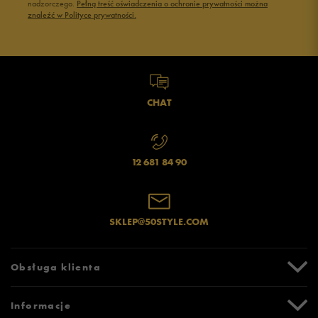
nadzorczego.
Pełną treść oświadczenia o ochronie prywatności można
znaleźć w Polityce prywatności.
CHAT
12 681 84 90
SKLEP@50STYLE.COM
Obsługa klienta
Centrum Pomocy
Informacje
Zwroty i reklamacje