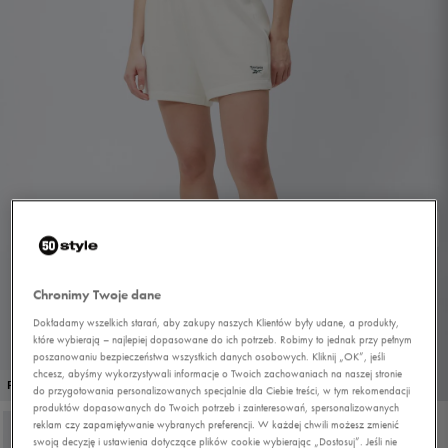
Chronimy Twoje dane
Dokładamy wszelkich starań, aby zakupy naszych Klientów były udane, a produkty,
które wybierają – najlepiej dopasowane do ich potrzeb. Robimy to jednak przy pełnym
poszanowaniu bezpieczeństwa wszystkich danych osobowych. Kliknij „OK”, jeśli
chcesz, abyśmy wykorzystywali informacje o Twoich zachowaniach na naszej stronie
1/4
PROMO: DO -30%
do przygotowania personalizowanych specjalnie dla Ciebie treści, w tym rekomendacji
produktów dopasowanych do Twoich potrzeb i zainteresowań, spersonalizowanych
reklam czy zapamiętywanie wybranych preferencji. W każdej chwili możesz zmienić
swoją decyzję i ustawienia dotyczące plików cookie wybierając „Dostosuj”. Jeśli nie