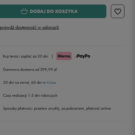
Rozmiary EU
Rozmiary US
DODAJ DO KOSZYKA
36
23 cm
prawdź dostępność w salonach
37
23,5 cm
38
24 cm
Kup teraz i zapłać za 30 dni
|
39
25 cm
Darmowa dostawa od 299,99 zł
30 dni na zwrot, 60 dni w
40
25,5 cm
Klubie
Czas realizacji 1-5 dni roboczych
41
26 cm
Sposoby płatności:
przelew zwykły, za pobraniem, płatność online