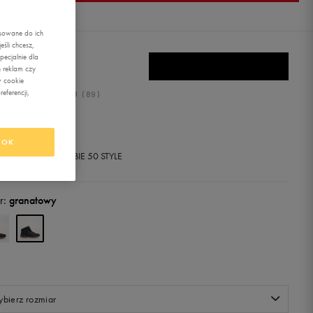
asowane do ich
śli chcesz,
ecjalnie dla
BRO LUNA
 reklam czy
w cookie
eferencji,
5.0
(
89
)
9,99
zł
z Vat
OK
+ 800 PKT W
KLUBIE 50 STYLE
r:
granatowy
bierz rozmiar