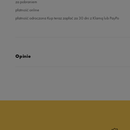
za pobraniem
płatność online
płatność odroczona Kup teraz zapłać za 30 dni z Klarną lub PayPo
Opinie
5.0
opinii klientów
89
z całego okresu
zebranych i zweryfikowanych przez