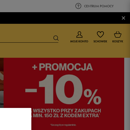
CENTRUM POMOCY
×
MOJE KONTO
SCHOWEK
KOSZYK
BUTY DLA CHŁOPCA
BUTY DLA DZIEWCZYNKI
0-4 lat
0-4 lat
4-8 lat
4-8 lat
9-16 lat
9-16 lat