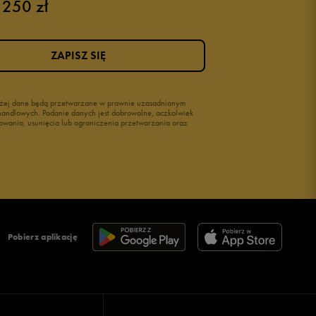
 250 zł
ZAPISZ SIĘ
wyżej dane będą przetwarzane w prawnie uzasadnionym
i handlowych. Podanie danych jest dobrowolne, aczkolwiek
owania, usunięcia lub ograniczenia przetwarzania oraz
Pobierz aplikację