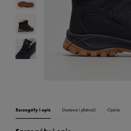
Skechers
Timberland
Umbro
Under Armour
Up8
U.S. Polo ASSN.
Vans
Szczegóły i opis
Dostawa i płatność
Opinie