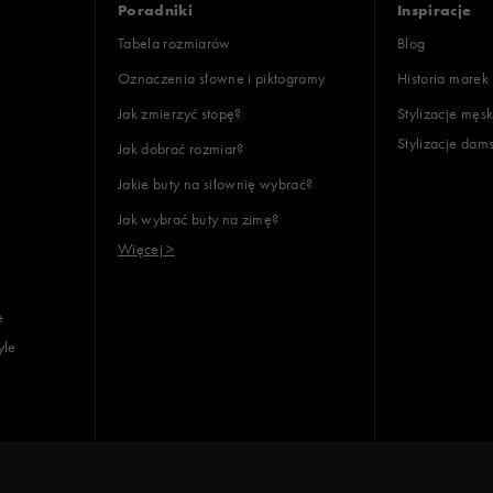
Poradniki
Inspiracje
Tabela rozmiarów
Blog
Oznaczenia słowne i piktogramy
Historia marek
Jak zmierzyć stopę?
Stylizacje męsk
Stylizacje dam
Jak dobrać rozmiar?
lientów
Jakie buty na siłownię wybrać?
Jak wybrać buty na zimę?
Wyczyść
Szukaj
Więcej >
e
yle