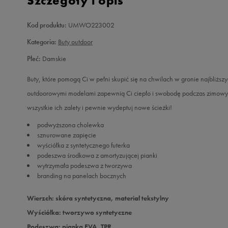
Szczegóły i opis
Kod produktu:
UMWO223002
Kategoria:
Buty outdoor
Płeć:
Damskie
Buty, które pomogą Ci w pełni skupić się na chwilach w gronie najbliżs
outdoorowymi modelami zapewnią Ci ciepło i swobodę podczas zimowyc
wszystkie ich zalety i pewnie wydeptuj nowe ścieżki!
podwyższona cholewka
sznurowane zapięcie
wyściółka z syntetycznego futerka
podeszwa środkowa z amortyzującej pianki
wytrzymała podeszwa z tworzywa
branding na panelach bocznych
Wierzch: skóra syntetyczna, materiał tekstylny
Wyściółka: tworzywo syntetyczne
Podeszwa: pianka EVA, TPR