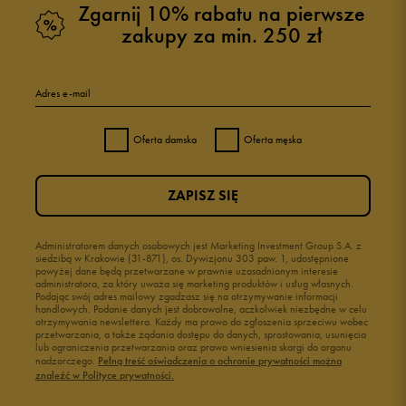
Zgarnij 10% rabatu na pierwsze
zakupy za min. 250 zł
Adres e-mail
Oferta damska
Oferta męska
ZAPISZ SIĘ
Administratorem danych osobowych jest Marketing Investment Group S.A. z
siedzibą w Krakowie (31-871), os. Dywizjonu 303 paw. 1, udostępnione
powyżej dane będą przetwarzane w prawnie uzasadnionym interesie
administratora, za który uważa się marketing produktów i usług własnych.
Podając swój adres mailowy zgadzasz się na otrzymywanie informacji
handlowych. Podanie danych jest dobrowolne, aczkolwiek niezbędne w celu
otrzymywania newslettera. Każdy ma prawo do zgłoszenia sprzeciwu wobec
przetwarzania, a także żądania dostępu do danych, sprostowania, usunięcia
lub ograniczenia przetwarzania oraz prawo wniesienia skargi do organu
nadzorczego.
Pełną treść oświadczenia o ochronie prywatności można
znaleźć w Polityce prywatności.