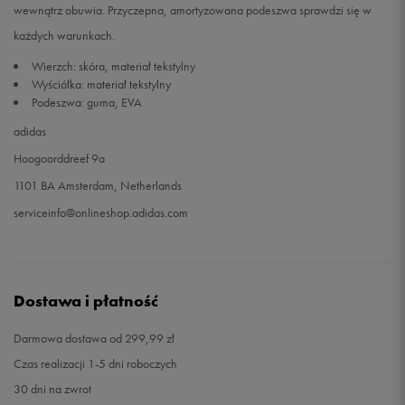
wewnątrz obuwia. Przyczepna, amortyzowana podeszwa sprawdzi się w
każdych warunkach.
48
31 cm
Powiadom o dostępności
Wierzch: skóra, materiał tekstylny
Wyściółka: materiał tekstylny
49 1/3
32 cm
Powiadom o dostępności
Podeszwa: guma, EVA
adidas
Hoogoorddreef 9a
1101 BA Amsterdam, Netherlands
serviceinfo@onlineshop.adidas.com
Dostawa i płatność
Darmowa dostawa od 299,99 zł
Czas realizacji 1-5 dni roboczych
30 dni na zwrot