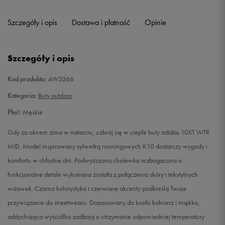
41 1/3
26 cm
Powiadom o dostępności
Szczegóły i opis
Dostawa i płatność
Opinie
42
26,5 cm
Powiadom o dostępności
Szczegóły i opis
42 2/3
27 cm
Powiadom o dostępności
Kod produktu:
AW5266
43 1/3
27,5 cm
Powiadom o dostępności
Kategoria:
Buty outdoor
Płeć:
Męskie
44
28 cm
Powiadom o dostępności
Gdy za oknem zima w natarciu, uzbrój się w ciepłe buty adidas 10XT WTR
44 2/3
28,5 cm
Powiadom o dostępności
MID. Model inspirowany sylwetką runningowych K10 dostarczy wygody i
komfortu w chłodne dni. Podwyższona cholewka wzbogacona o
45 1/3
29 cm
Powiadom o dostępności
funkcjonalne detale wykonana została z połączenia skóry i tekstylnych
wstawek. Czarna kolorystyka i czerwone akcenty podkreślą Twoje
46
29,5 cm
Powiadom o dostępności
przywiązanie do streetwearu. Dopasowany do kostki kołnierz i miękka,
oddychająca wyściółka zadbają o utrzymanie odpowiedniej temperatury
46 2/3
30 cm
Powiadom o dostępności