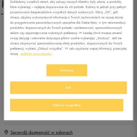
Dokładamy wszelkich starań, aby zakupy naszych Klientów były udane, a produkty,
które wybierają – najlepiej dopasowane do ich potrzeb. Robimy to jednak przy pełnym
poszanowaniu bezpieczeństwa wszystkich danych osobowych. Kliknij „OK”, jeśli
chcesz, abyśmy wykorzystywali informacje o Twoich zachowaniach na naszej stronie
do przygotowania personalizowanych specjalnie dla Ciebie treści, w tym rekomendacji
ADIDAS 10XT WTR MID
produktów dopasowanych do Twoich potrzeb i zainteresowań, spersonalizowanych
reklam czy zapamiętywanie wybranych preferencji. W każdej chwili możesz zmienić
swoją decyzję i ustawienia dotyczące plików cookie wybierając „Dostosuj”. Jeśli nie
chcesz otrzymywać spersonalizowanej oferty produktów, dopasowanych do Twoich
0.0
preferencji, wybierz „Odrzuć wszystkie”. W celu uzyskania więcej informacji, przeczytaj
(
0
)
naszą
politykę prywatności.
259,99
zł
z Vat
+ 1300 PKT W
KLUBIE 50 STYLE
Dostosuj
OK
Produkt niedostępny
Jeśli artykuł będzie ponownie dostępny, otrzymasz od nas powiadomienie.
Odrzuć wszystkie
Wybierz rozmiar
Sprawdź dostępność w salonach
Rozmiary EU
Rozmiary US