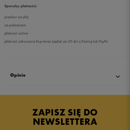
Sposoby płatności:
przelew zwykły
za pobraniem
płatność online
płatność odroczona Kup teraz zapłać za 30 dni z Klarną lub PayPo
Opinie
Produkt nie posiada recenzji
ZAPISZ SIĘ DO
NEWSLETTERA