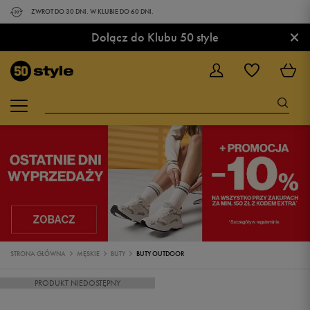
ZWROT DO 30 DNI. W KLUBIE DO 60 DNI.
×
Dołącz do Klubu 50 style
STRONA GŁÓWNA
MĘSKIE
BUTY
BUTY OUTDOOR
PRODUKT NIEDOSTĘPNY