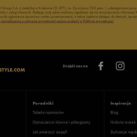
nt Group S.A. z siedzibą w Krakowie (31-871), os. Dywizjonu 303 paw. 1, udostępnione po
duktów i usług własnych. Podając swój adres mailowy zgadzasz się na otrzymywanie informacj
 do zgłoszenia sprzeciwu wobec przetwarzania, a także żądania dostępu do danych, sprost
ć oświadczenia o ochronie prywatności można znaleźć w Polityce prywatności.
Znajdź nas na
STYLE.COM
Poradniki
Inspiracje
Tabela rozmiarów
Blog
Oznaczenia słowne i piktogramy
Historia marek
Jak zmierzyć stopę?
Stylizacje męsk