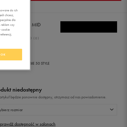
asowane do ich
śli chcesz,
ecjalnie dla
DAS 10XT WTR MID
 reklam czy
w cookie
eferencji,
0.0
(
0
)
9,99
zł
z Vat
OK
+ 900 PKT W
KLUBIE 50 STYLE
odukt niedostępny
i artykuł będzie ponownie dostępny, otrzymasz od nas powiadomienie.
bierz rozmiar
prawdź dostępność w salonach
Rozmiary EU
Rozmiary US