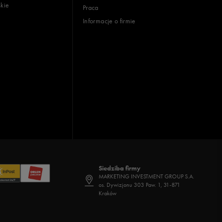
skie
Praca
Informacje o firmie
Siedziba firmy
MARKETING INVESTMENT GROUP S.A.
os. Dywizjonu 303 Paw. 1, 31-871
Kraków