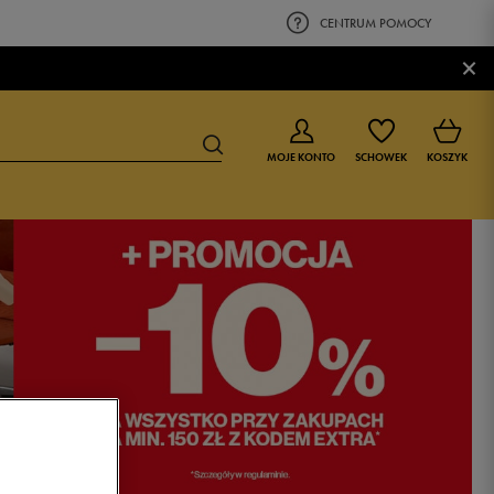
CENTRUM POMOCY
×
MOJE KONTO
SCHOWEK
KOSZYK
BUTY DLA CHŁOPCA
BUTY DLA DZIEWCZYNKI
0-4 lat
0-4 lat
4-8 lat
4-8 lat
9-16 lat
9-16 lat