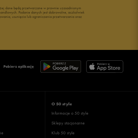
wyżej dane będą przetwarzane w prawnie uzasadnionym
i handlowych. Podanie danych jest dobrowolne, aczkolwiek
owania, usunięcia lub ograniczenia przetwarzania oraz
Pobierz aplikację
O 50 style
Informacje o 50 style
Sklepy stacjonarne
ie
Klub 50 style