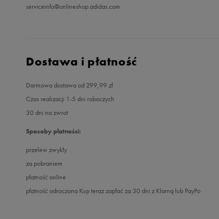
serviceinfo@onlineshop.adidas.com
Dostawa i płatność
Darmowa dostawa od 299,99 zł
Czas realizacji 1-5 dni roboczych
30 dni na zwrot
Sposoby płatności:
przelew zwykły
za pobraniem
płatność online
płatność odroczona Kup teraz zapłać za 30 dni z Klarną lub PayPo