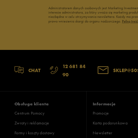
Administratorem danych osobowych jest Marketing Investme
interesie administratora, za który uważa się marketing pro
niezbędne w celu otrzymywania newslettera. Każdy ma prawo
prawo wniesienia skargi do organu nadzorczego.
Pełną treś
12 681 84
CHAT
SKLEP@50
90
Obsługa klienta
Informacje
Centrum Pomocy
Promocje
Zwroty i reklamacje
Karta podarunkowa
Formy i koszty dostawy
Newsletter