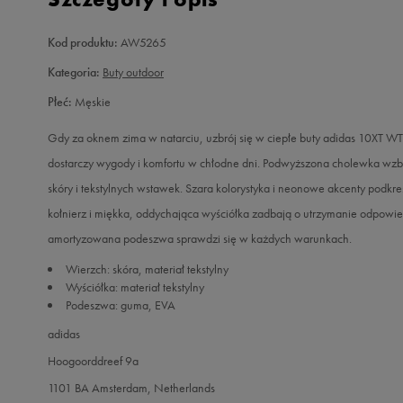
Kod produktu:
AW5265
Kategoria:
Buty outdoor
Płeć:
Męskie
Gdy za oknem zima w natarciu, uzbrój się w ciepłe buty adidas 10XT 
dostarczy wygody i komfortu w chłodne dni. Podwyższona cholewka wzb
skóry i tekstylnych wstawek. Szara kolorystyka i neonowe akcenty podkr
kołnierz i miękka, oddychająca wyściółka zadbają o utrzymanie odpowi
amortyzowana podeszwa sprawdzi się w każdych warunkach.
Wierzch: skóra, materiał tekstylny
Wyściółka: materiał tekstylny
Podeszwa: guma, EVA
adidas
Hoogoorddreef 9a
1101 BA Amsterdam, Netherlands