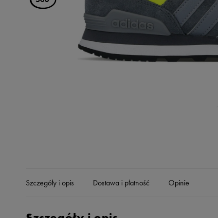
Skechers
Timberland
Umbro
Under Armour
Up8
U.S. Polo ASSN.
Vans
Szczegóły i opis
Dostawa i płatność
Opinie
Szczegóły i opis