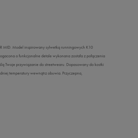
WTR MID. Model inspirowany sylwetką runningowych K10
ogacona o funkcjonalne detale wykonana została z połączenia
eślą Twoje przywiązanie do streetwearu. Dopasowany do kostki
edniej temperatury wewnątrz obuwia. Przyczepna,