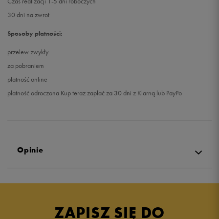
Czas realizacji 1-5 dni roboczych
30 dni na zwrot
Sposoby płatności:
przelew zwykły
za pobraniem
płatność online
płatność odroczona Kup teraz zapłać za 30 dni z Klarną lub PayPo
Opinie
Produkt nie posiada recenzji
ZAPISZ SIĘ DO