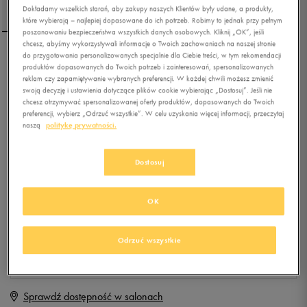
Dokładamy wszelkich starań, aby zakupy naszych Klientów były udane, a produkty,
które wybierają – najlepiej dopasowane do ich potrzeb. Robimy to jednak przy pełnym
poszanowaniu bezpieczeństwa wszystkich danych osobowych. Kliknij „OK”, jeśli
chcesz, abyśmy wykorzystywali informacje o Twoich zachowaniach na naszej stronie
do przygotowania personalizowanych specjalnie dla Ciebie treści, w tym rekomendacji
ADIDAS ACTIVE SNOW
produktów dopasowanych do Twoich potrzeb i zainteresowań, spersonalizowanych
C.RDY C
reklam czy zapamiętywanie wybranych preferencji. W każdej chwili możesz zmienić
swoją decyzję i ustawienia dotyczące plików cookie wybierając „Dostosuj”. Jeśli nie
chcesz otrzymywać spersonalizowanej oferty produktów, dopasowanych do Twoich
0.0
(
0
)
preferencji, wybierz „Odrzuć wszystkie”. W celu uzyskania więcej informacji, przeczytaj
159,99
zł
z Vat
naszą
politykę prywatności.
+ 800 PKT W
KLUBIE 50 STYLE
Dostosuj
OK
Produkt niedostępny
Jeśli artykuł będzie ponownie dostępny, otrzymasz od nas powiadomienie.
Odrzuć wszystkie
Wybierz rozmiar
Sprawdź dostępność w salonach
Rozmiary EU
Rozmiary US