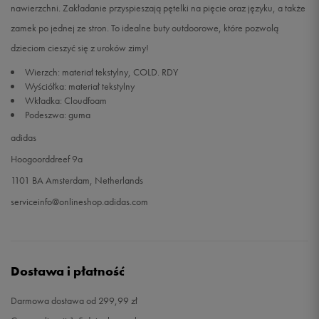
nawierzchni. Zakładanie przyspieszają pętelki na pięcie oraz języku, a także
zamek po jednej ze stron. To idealne buty outdoorowe, które pozwolą
dzieciom cieszyć się z uroków zimy!
Wierzch: materiał tekstylny, COLD. RDY
Wyściółka: materiał tekstylny
Wkładka: Cloudfoam
Podeszwa: guma
adidas
Hoogoorddreef 9a
1101 BA Amsterdam, Netherlands
serviceinfo@onlineshop.adidas.com
Dostawa i płatność
Darmowa dostawa od 299,99 zł