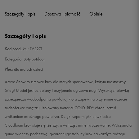
28
16,6 cm
Powiadom o dostępności
Szczegóły i opis
Dostawa i płatność
Opinie
29
17,4 cm
Powiadom o dostępności
Szczegóły i opis
30
17,8 cm
Powiadom o dostępności
Kod produktu:
FV3271
31
18,7 cm
Powiadom o dostępności
Kategoria:
Buty outdoor
Płeć:
dla małych dzieci
32
19,5 cm
Powiadom o dostępności
Active Snow to zimowe buty dla małych sportowców, którym niestraszny
33
20 cm
Powiadom o dostępności
śnieg! Model jest ocieplany i przyjemnie ogrzewa nogi. Wysoką cholewkę
zabezpiecza wodoodporna powłoka, która zapewnia przyjemne uczucie
34
20,8 cm
Powiadom o dostępności
suchości we wnętrzu. Izolowany materiał COLD. RDY chroni przed
wnikaniem mroźnego powietrza. Dzięki supermiękkiej wkładce
35
21,2 cm
Powiadom o dostępności
Cloudfoam krok staje się lżejszy, a wstrząsy mniej wyczuwalne. Wytrzymała
guma wieńczy podeszwę, gwarantując stabilny krok na każdym rodzaju