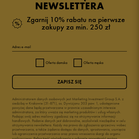
NEWSLETTERA
Zgarnij 10% rabatu na pierwsze
zakupy za min. 250 zł
Adres e-mail
Oferta damska
Oferta męska
ZAPISZ SIĘ
Administratorem danych osobowych jest Marketing Investment Group S.A. z
siedzibą w Krakowie (31-871), os. Dywizjonu 303 paw. 1, udostępnione
powyżej dane będą przetwarzane w prawnie uzasadnionym interesie
administratora, za który uważa się marketing produktów i usług własnych.
Podając swój adres mailowy zgadzasz się na otrzymywanie informacji
handlowych. Podanie danych jest dobrowolne, aczkolwiek niezbędne w celu
otrzymywania newslettera. Każdy ma prawo do zgłoszenia sprzeciwu wobec
przetwarzania, a także żądania dostępu do danych, sprostowania, usunięcia
lub ograniczenia przetwarzania oraz prawo wniesienia skargi do organu
nadzorczego.
Pełną treść oświadczenia o ochronie prywatności można