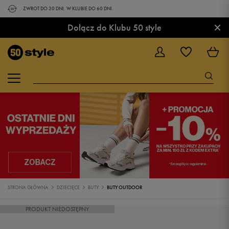
ZWROT DO 30 DNI. W KLUBIE DO 60 DNI.
×
Dołącz do Klubu 50 style
STRONA GŁÓWNA
DZIECIĘCE
BUTY
BUTY OUTDOOR
PRODUKT NIEDOSTĘPNY