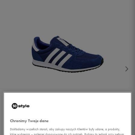
1/2
Chronimy Twoje dane
Dokładamy wszelkich starań, aby zakupy naszych Klientów były udane, a produkty,
które wybierają – najlepiej dopasowane do ich potrzeb. Robimy to jednak przy pełnym