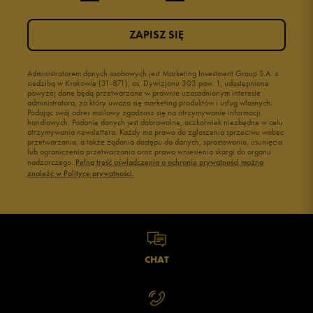
ZAPISZ SIĘ
Administratorem danych osobowych jest Marketing Investment Group S.A. z
siedzibą w Krakowie (31-871), os. Dywizjonu 303 paw. 1, udostępnione
powyżej dane będą przetwarzane w prawnie uzasadnionym interesie
administratora, za który uważa się marketing produktów i usług własnych.
Podając swój adres mailowy zgadzasz się na otrzymywanie informacji
handlowych. Podanie danych jest dobrowolne, aczkolwiek niezbędne w celu
otrzymywania newslettera. Każdy ma prawo do zgłoszenia sprzeciwu wobec
przetwarzania, a także żądania dostępu do danych, sprostowania, usunięcia
lub ograniczenia przetwarzania oraz prawo wniesienia skargi do organu
nadzorczego.
Pełną treść oświadczenia o ochronie prywatności można
znaleźć w Polityce prywatności.
CHAT