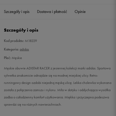
38 2/3
24 cm
Powiadom o dostępności
Szczegóły i opis
Dostawa i płatność
Opinie
39 1/3
24,5 cm
Powiadom o dostępności
Szczegóły i opis
40
25 cm
Powiadom o dostępności
Kod produktu:
M18229
40 2/3
25,5 cm
Powiadom o dostępności
Kategoria:
adidas
Płeć:
Męskie
41 1/3
26 cm
Powiadom o dostępności
Męskie obuwie ADISTAR RACER z jesiennej kolekcji marki adidas. Sportowa
42
26,5 cm
Powiadom o dostępności
sylwetka znakomicie odnajdzie się na modnej miejskiej ulicy. Retro-
runningowy design ozdobi niejedną męską ulicę. Lekka cholewka wykonana
42 2/3
27 cm
Powiadom o dostępności
została z połączenia zamszu i nylonu. Miła w dotyku i oddychająca wysiółka
zadba o całodzienny komfort użytkowania. Miękka i przyczepna podeszwa
43 1/3
27,5 cm
Powiadom o dostępności
sprawdzi się na różnych nawierzchniach.
44
28 cm
Powiadom o dostępności