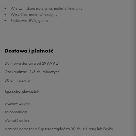
Wierzch: skóra naturalna, materiał tekstylny
44 2/3
28,5 cm
Powiadom o dostępności
Wyściółka: materiał tekstylny
Podeszwa: EVA, guma
45 1/3
29 cm
Powiadom o dostępności
46
29,5 cm
Powiadom o dostępności
Dostawa i płatność
46 2/3
30 cm
Powiadom o dostępności
Darmowa dostawa od 299,99 zł
Czas realizacji 1-5 dni roboczych
47 1/3
30,5 cm
Powiadom o dostępności
30 dni na zwrot
48
31 cm
Powiadom o dostępności
Sposoby płatności:
przelew zwykły
48 2/3
31,5 cm
Powiadom o dostępności
za pobraniem
płatność online
49 1/3
32 cm
Powiadom o dostępności
płatność odroczona Kup teraz zapłać za 30 dni z Klarną lub PayPo