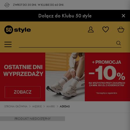
ZWROT DO 30 DNI. W KLUBIE DO 60 DNI.
×
Dołącz do Klubu 50 style
STRONA GŁÓWNA
MĘSKIE
MARKI
ADIDAS
PRODUKT NIEDOSTĘPNY