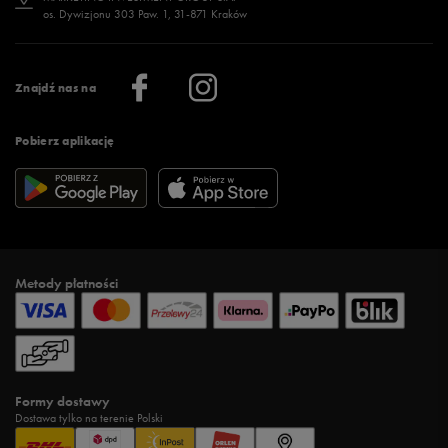
os. Dywizjonu 303 Paw. 1, 31-871 Kraków
Więcej >
Klub 50 style
Regulamin sklepu 50 style
Praca
Regulamin aplikacji 50 style
Informacje o firmie
Więcej regulaminów >
Znajdź nas na
Pobierz aplikację
Metody płatności
Formy dostawy
Dostawa tylko na terenie Polski