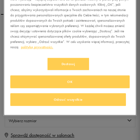
poszanowaniu bezpieczeństwa wszystkich danych osobowych. Kliknij „OK”, jeśli
chcesz, abyśmy wykorzystywali informacje o Twoich zachowaniach na naszej stronie
do przygotowania personalizowanych specjalnie dla Ciebie treści, w tym rekomendacji
produktów dopasowanych do Twoich potrzeb i zainteresowań, spersonalizowanych
reklam czy zapamiętywanie wybranych preferencji. W każdej chwili możesz zmienić
ADIDAS ADISTAR RACER
swoją decyzję i ustawienia dotyczące plików cookie wybierając „Dostosuj”. Jeśli nie
chcesz otrzymywać spersonalizowanej oferty produktów, dopasowanych do Twoich
preferencji, wybierz „Odrzuć wszystkie”. W celu uzyskania więcej informacji, przeczytaj
naszą
politykę prywatności.
0.0
(
0
)
0
zł
z Vat
Dostosuj
+ 0 PKT W
KLUBIE 50 STYLE
OK
Produkt niedostępny
Odrzuć wszystkie
Jeśli artykuł będzie ponownie dostępny, otrzymasz od nas powiadomienie.
Wybierz rozmiar
Sprawdź dostępność w salonach
Rozmiary EU
Rozmiary US