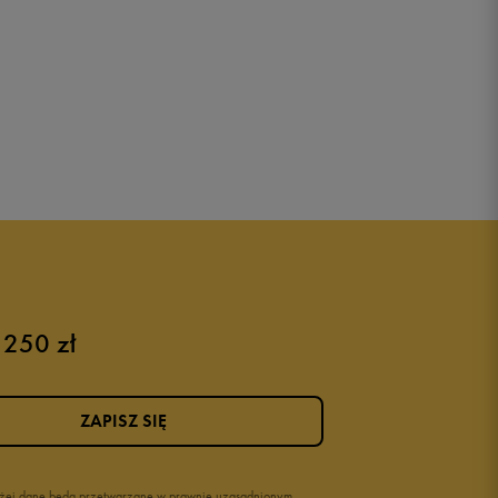
 250 zł
ZAPISZ SIĘ
wyżej dane będą przetwarzane w prawnie uzasadnionym