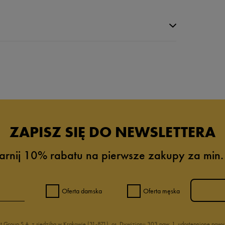
da recenzji
ZAPISZ SIĘ DO NEWSLETTERA
arnij 10% rabatu na pierwsze zakupy za min.
Oferta damska
Oferta męska
nt Group S.A. z siedzibą w Krakowie (31-871), os. Dywizjonu 303 paw. 1, udostępnione po