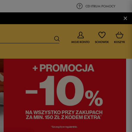
CENTRUM POMOCY
×
MOJE KONTO
SCHOWEK
KOSZYK
BUTY DLA CHŁOPCA
BUTY DLA DZIEWCZYNKI
0-4 lat
0-4 lat
4-8 lat
4-8 lat
9-16 lat
9-16 lat