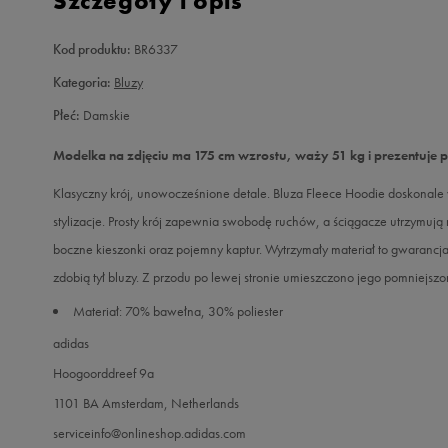
Szczegóły i opis
Kod produktu:
BR6337
Kategoria:
Bluzy
Płeć:
Damskie
Modelka na zdjęciu ma 175 cm wzrostu, waży 51 kg i prezentuje 
Klasyczny krój, unowocześnione detale. Bluza Fleece Hoodie doskonale 
stylizacje. Prosty krój zapewnia swobodę ruchów, a ściągacze utrzymują
boczne kieszonki oraz pojemny kaptur. Wytrzymały materiał to gwaranc
zdobią tył bluzy. Z przodu po lewej stronie umieszczono jego pomniejszo
Materiał: 70% bawełna, 30% poliester
adidas
Hoogoorddreef 9a
1101 BA Amsterdam, Netherlands
serviceinfo@onlineshop.adidas.com