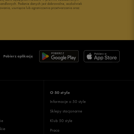
i handlowych. Podanie danych jest dobrowolne, aczkolwiek
owania, usunięcia lub ograniczenia przetwarzania oraz
Pobierz aplikację
O 50 style
Informacje o 50 style
Sklepy stacjonarne
ie
Klub 50 style
skie
Praca