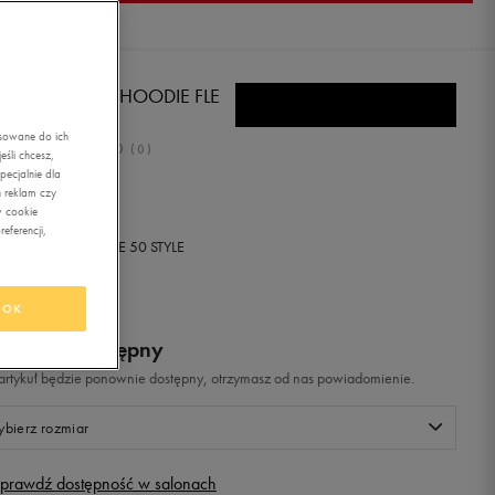
DAS BLUZA FZ HOODIE FLE
asowane do ich
0.0
(
0
)
śli chcesz,
ecjalnie dla
99
zł
z Vat
 reklam czy
w cookie
eferencji,
+ 50 PKT W
KLUBIE 50 STYLE
OK
odukt niedostępny
i artykuł będzie ponownie dostępny, otrzymasz od nas powiadomienie.
bierz rozmiar
prawdź dostępność w salonach
Rozmiary EU
Rozmiary US