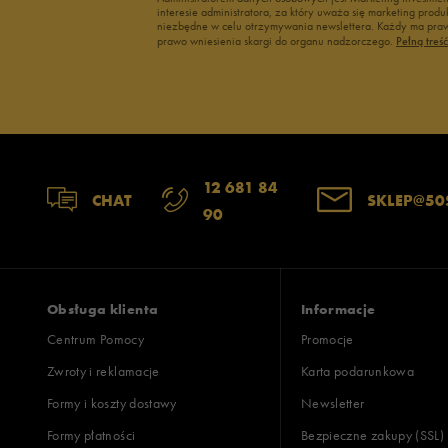
interesie administratora, za który uważa się marketing pro
niezbędne w celu otrzymywania newslettera. Każdy ma prawo
prawo wniesienia skargi do organu nadzorczego.
Pełną treś
12 681 84
CHAT
SKLEP@50
90
Obsługa klienta
Informacje
Centrum Pomocy
Promocje
Zwroty i reklamacje
Karta podarunkowa
Formy i koszty dostawy
Newsletter
Formy płatności
Bezpieczne zakupy (SSL)