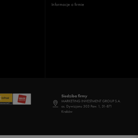
Informacje o firmie
Siedziba firmy
MARKETING INVESTMENT GROUP S.A.
os. Dywizjonu 303 Paw. 1, 31-871
Kraków