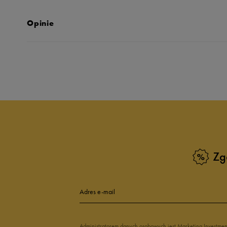
Opinie
Produkt nie posia
Zg
Adres e-mail
Administratorem danych osobowych jest Marketing Investme