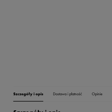
Skechers
Timberland
Umbro
Under Armour
Up8
U.S. Polo ASSN.
Vans
Szczegóły i opis
Dostawa i płatność
Opinie