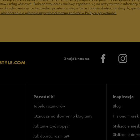
duktów i usług własnych. Podając swój adres mailowy zgadzasz się na otrzymywanie informacj
 do zgłoszenia sprzeciwu wobec przetwarzania, a także żądania dostępu do danych, sprost
ć oświadczenia o ochronie prywatności można znaleźć w Polityce prywatności.
Znajdź nas na
STYLE.COM
Poradniki
Inspiracje
Tabela rozmiarów
Blog
Oznaczenia słowne i piktogramy
Historia marek
Jak zmierzyć stopę?
Stylizacje męsk
Stylizacje dam
Jak dobrać rozmiar?