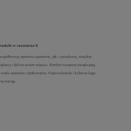
produkt w rozmiarze S.
współtworzy zarówno sportowe, jak i casualowe, miejskie
 rękawy i dół na swoim miejscu. Komfort noszenia zwiększają
ja wielu sezonów użytkowania. Nazwa brandu i kultowe logo
ną wersję.