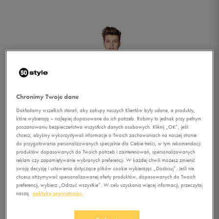
Chronimy Twoje dane
Dokładamy wszelkich starań, aby zakupy naszych Klientów były udane, a produkty,
które wybierają – najlepiej dopasowane do ich potrzeb. Robimy to jednak przy pełnym
poszanowaniu bezpieczeństwa wszystkich danych osobowych. Kliknij „OK”, jeśli
chcesz, abyśmy wykorzystywali informacje o Twoich zachowaniach na naszej stronie
do przygotowania personalizowanych specjalnie dla Ciebie treści, w tym rekomendacji
produktów dopasowanych do Twoich potrzeb i zainteresowań, spersonalizowanych
reklam czy zapamiętywanie wybranych preferencji. W każdej chwili możesz zmienić
swoją decyzję i ustawienia dotyczące plików cookie wybierając „Dostosuj”. Jeśli nie
chcesz otrzymywać spersonalizowanej oferty produktów, dopasowanych do Twoich
1/4
preferencji, wybierz „Odrzuć wszystkie”. W celu uzyskania więcej informacji, przeczytaj
naszą
politykę prywatności.