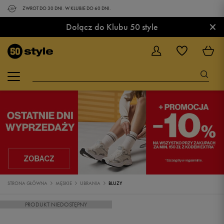
ZWROT DO 30 DNI. W KLUBIE DO 60 DNI.
×
Dołącz do Klubu 50 style
STRONA GŁÓWNA
MĘSKIE
UBRANIA
BLUZY
PRODUKT NIEDOSTĘPNY