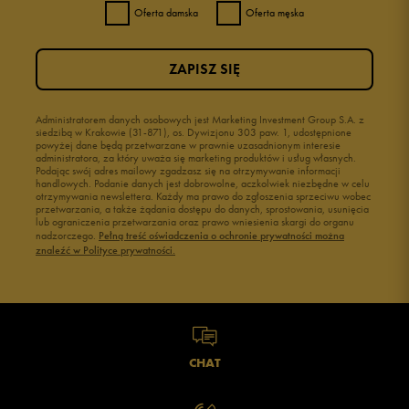
Oferta damska
Oferta męska
ZAPISZ SIĘ
Administratorem danych osobowych jest Marketing Investment Group S.A. z
siedzibą w Krakowie (31-871), os. Dywizjonu 303 paw. 1, udostępnione
powyżej dane będą przetwarzane w prawnie uzasadnionym interesie
administratora, za który uważa się marketing produktów i usług własnych.
Podając swój adres mailowy zgadzasz się na otrzymywanie informacji
handlowych. Podanie danych jest dobrowolne, aczkolwiek niezbędne w celu
otrzymywania newslettera. Każdy ma prawo do zgłoszenia sprzeciwu wobec
przetwarzania, a także żądania dostępu do danych, sprostowania, usunięcia
lub ograniczenia przetwarzania oraz prawo wniesienia skargi do organu
nadzorczego.
Pełną treść oświadczenia o ochronie prywatności można
znaleźć w Polityce prywatności.
CHAT