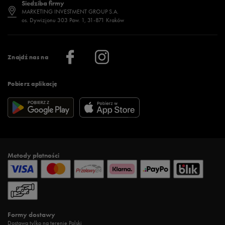
Siedziba firmy
Jak wybrać buty na zimę?
Stylizacje damskie
Sklepy stacjonarne
MARKETING INVESTMENT GROUP S.A.
os. Dywizjonu 303 Paw. 1, 31-871 Kraków
Więcej >
Klub 50 style
Regulamin sklepu 50 style
Praca
Regulamin aplikacji 50 style
Informacje o firmie
Więcej regulaminów >
Znajdź nas na
Pobierz aplikację
Metody płatności
Formy dostawy
Dostawa tylko na terenie Polski