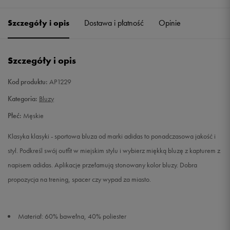
Szczegóły i opis
Dostawa i płatność
Opinie
M
Powiadom o dostępności
L
Powiadom o dostępności
Szczegóły i opis
XL
Powiadom o dostępności
Kod produktu:
AP1229
Kategoria:
Bluzy
XXL
Powiadom o dostępności
Płeć:
Męskie
Klasyka klasyki - sportowa bluza od marki adidas to ponadczasowa jakość i
styl. Podkreśl swój outfit w miejskim stylu i wybierz miękką bluzę z kapturem z
napisem adidas. Aplikacje przełamują stonowany kolor bluzy. Dobra
propozycja na trening, spacer czy wypad za miasto.
Materiał: 60% bawełna, 40% poliester