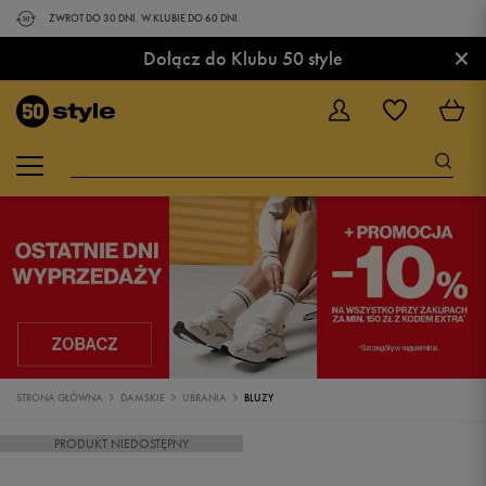
ZWROT DO 30 DNI. W KLUBIE DO 60 DNI.
×
Dołącz do Klubu 50 style
STRONA GŁÓWNA
DAMSKIE
UBRANIA
BLUZY
PRODUKT NIEDOSTĘPNY