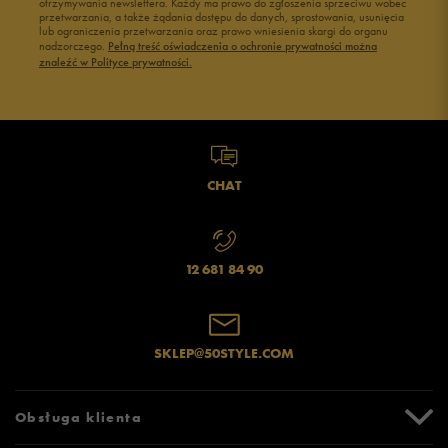
otrzymywania newslettera. Każdy ma prawo do zgłoszenia sprzeciwu wobec
przetwarzania, a także żądania dostępu do danych, sprostowania, usunięcia
lub ograniczenia przetwarzania oraz prawo wniesienia skargi do organu
nadzorczego.
Pełną treść oświadczenia o ochronie prywatności można
znaleźć w Polityce prywatności.
CHAT
12 681 84 90
SKLEP@50STYLE.COM
Obsługa klienta