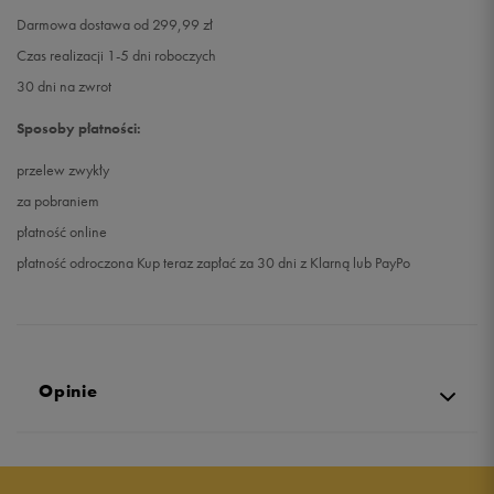
Darmowa dostawa od 299,99 zł
Czas realizacji 1-5 dni roboczych
30 dni na zwrot
Sposoby płatności:
przelew zwykły
za pobraniem
płatność online
płatność odroczona Kup teraz zapłać za 30 dni z Klarną lub PayPo
Opinie
Produkt nie posiada recenzji