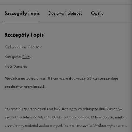
34
Powiadom o dostępności
Szczegóły i opis
Dostawa i płatność
Opinie
36
Powiadom o dostępności
Szczegóły i opis
38
Powiadom o dostępności
Kod produktu:
S16367
Kategoria:
Bluzy
Płeć:
Damskie
Modelka na zdjęciu ma 181 cm wzrostu, waży 53 kg i prezentuje
produkt w rozmiarze S.
Szukasz bluzy na co dzień i na lekki trening w chłodniejsze dni? Zastanów
się nad modelem PRIME HD JACKET od marki adidas. Miły w dotyku, miękki i
przewiewny materiał zadba o wysoki komfort noszenia. Włókna wykonano w