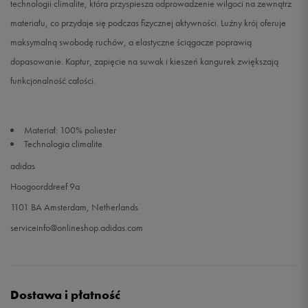
technologii climalite, która przyspiesza odprowadzenie wilgoci na zewnątrz
materiału, co przydaje się podczas fizycznej aktywności. Luźny krój oferuje
maksymalną swobodę ruchów, a elastyczne ściągacze poprawią
dopasowanie. Kaptur, zapięcie na suwak i kieszeń kangurek zwiększają
funkcjonalność całości.
Materiał: 100% poliester
Technologia climalite
adidas
Hoogoorddreef 9a
1101 BA Amsterdam, Netherlands
serviceinfo@onlineshop.adidas.com
Dostawa i płatność