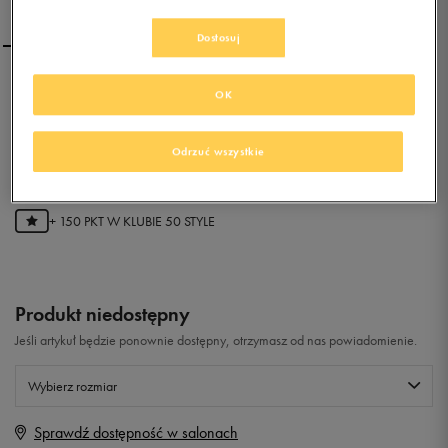
Dostosuj
ADIDAS BLUZA PRIME HD
OK
JACKET
Odrzuć wszystkie
0.0
(
0
)
29,99
zł
z Vat
+ 150 PKT W
KLUBIE 50 STYLE
Produkt niedostępny
Jeśli artykuł będzie ponownie dostępny, otrzymasz od nas powiadomienie.
Wybierz rozmiar
Sprawdź dostępność w salonach
Rozmiary EU
Rozmiary US