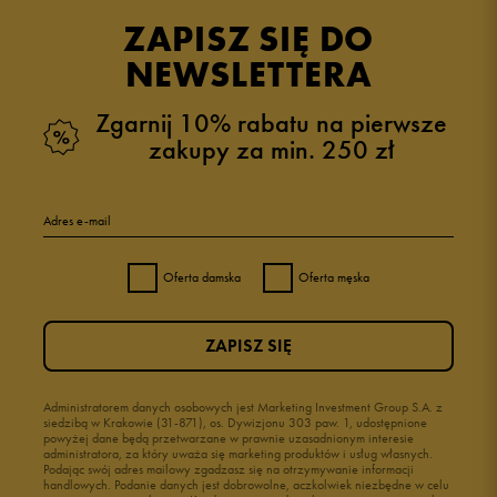
ZAPISZ SIĘ DO
NEWSLETTERA
Zgarnij 10% rabatu na pierwsze
zakupy za min. 250 zł
Adres e-mail
Oferta damska
Oferta męska
ZAPISZ SIĘ
Administratorem danych osobowych jest Marketing Investment Group S.A. z
siedzibą w Krakowie (31-871), os. Dywizjonu 303 paw. 1, udostępnione
powyżej dane będą przetwarzane w prawnie uzasadnionym interesie
administratora, za który uważa się marketing produktów i usług własnych.
Podając swój adres mailowy zgadzasz się na otrzymywanie informacji
handlowych. Podanie danych jest dobrowolne, aczkolwiek niezbędne w celu