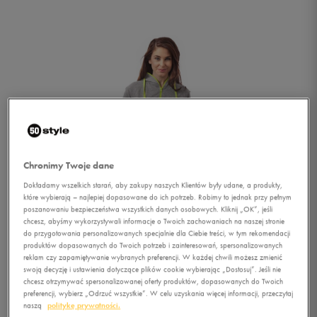
Chronimy Twoje dane
Dokładamy wszelkich starań, aby zakupy naszych Klientów były udane, a produkty,
które wybierają – najlepiej dopasowane do ich potrzeb. Robimy to jednak przy pełnym
poszanowaniu bezpieczeństwa wszystkich danych osobowych. Kliknij „OK”, jeśli
chcesz, abyśmy wykorzystywali informacje o Twoich zachowaniach na naszej stronie
do przygotowania personalizowanych specjalnie dla Ciebie treści, w tym rekomendacji
produktów dopasowanych do Twoich potrzeb i zainteresowań, spersonalizowanych
reklam czy zapamiętywanie wybranych preferencji. W każdej chwili możesz zmienić
1/5
swoją decyzję i ustawienia dotyczące plików cookie wybierając „Dostosuj”. Jeśli nie
chcesz otrzymywać spersonalizowanej oferty produktów, dopasowanych do Twoich
preferencji, wybierz „Odrzuć wszystkie”. W celu uzyskania więcej informacji, przeczytaj
naszą
politykę prywatności.