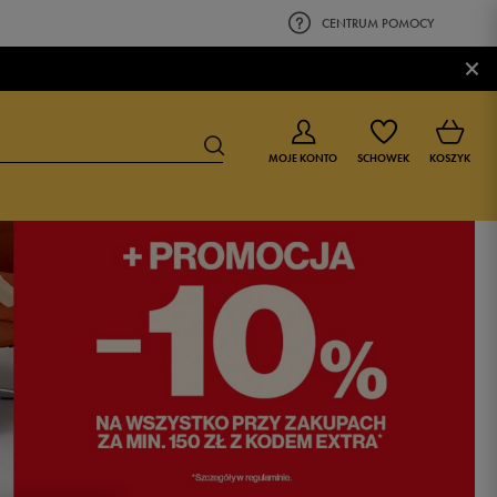
CENTRUM POMOCY
×
MOJE KONTO
SCHOWEK
KOSZYK
BUTY DLA CHŁOPCA
BUTY DLA DZIEWCZYNKI
0-4 lat
0-4 lat
4-8 lat
4-8 lat
9-16 lat
9-16 lat