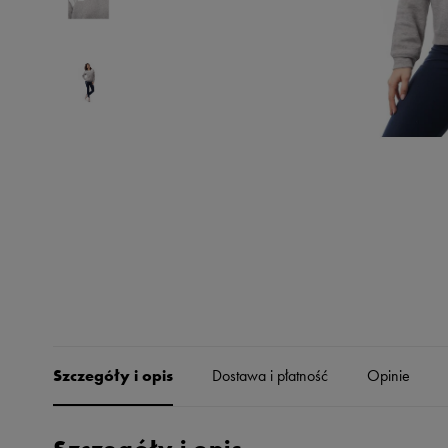
Skechers
Timberland
Umbro
Under Armour
Up8
U.S. Polo ASSN.
Vans
Szczegóły i opis
Dostawa i płatność
Opinie