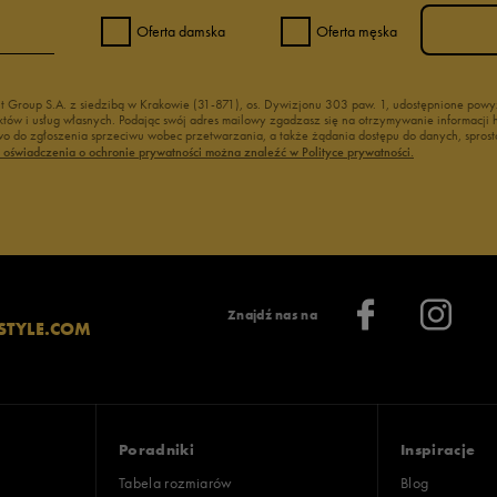
Oferta damska
Oferta męska
nt Group S.A. z siedzibą w Krakowie (31-871), os. Dywizjonu 303 paw. 1, udostępnione po
duktów i usług własnych. Podając swój adres mailowy zgadzasz się na otrzymywanie informacj
 do zgłoszenia sprzeciwu wobec przetwarzania, a także żądania dostępu do danych, sprost
ć oświadczenia o ochronie prywatności można znaleźć w Polityce prywatności.
Znajdź nas na
STYLE.COM
Poradniki
Inspiracje
Tabela rozmiarów
Blog