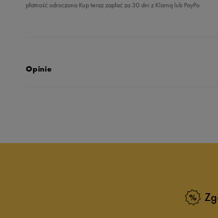
płatność odroczona Kup teraz zapłać za 30 dni z Klarną lub PayPo
Opinie
Produkt nie posia
Zg