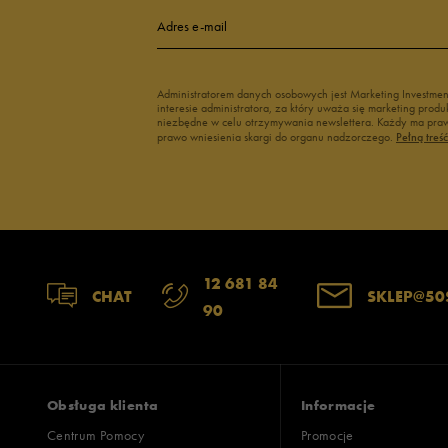
Adres e-mail
Administratorem danych osobowych jest Marketing Investme
interesie administratora, za który uważa się marketing pro
niezbędne w celu otrzymywania newslettera. Każdy ma prawo
prawo wniesienia skargi do organu nadzorczego.
Pełną treś
12 681 84
CHAT
SKLEP@50
90
Obsługa klienta
Informacje
Centrum Pomocy
Promocje