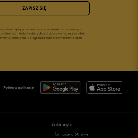
ZAPISZ SIĘ
wyżej dane będą przetwarzane w prawnie uzasadnionym
i handlowych. Podanie danych jest dobrowolne, aczkolwiek
owania, usunięcia lub ograniczenia przetwarzania oraz
Pobierz aplikację
O 50 style
Informacje o 50 style