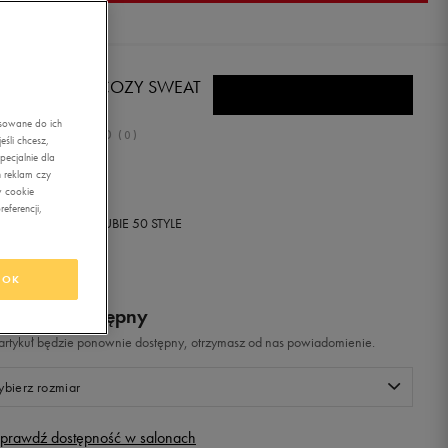
IDAS BLUZA T COZY SWEAT
asowane do ich
0.0
(
0
)
śli chcesz,
ecjalnie dla
9,99
zł
z Vat
 reklam czy
w cookie
eferencji,
+ 1000 PKT W
KLUBIE 50 STYLE
OK
odukt niedostępny
i artykuł będzie ponownie dostępny, otrzymasz od nas powiadomienie.
bierz rozmiar
prawdź dostępność w salonach
Rozmiary EU
Rozmiary US