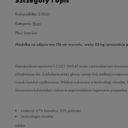
Szczegóły i opis
Kod produktu:
S19222
Kategoria:
Bluzy
Płeć:
Damskie
Modelka na zdjęciu ma 176 cm wzrostu, waży 55 kg i prezentuje 
Damska bluza sportowa T COZY SWEAT może z powodzeniem towarzyszyć 
chłodniejsze dni. Zakładanie przez głowę i prosty krój zadbają o odpow
wysoki komfort użytkowania. Włókna wykonano w technologii climalite, k
Stonowana kolorystyka i ciekawie poprowadzone logowanie przypadną 
Materiał: 67% bawełna, 33% poliester
Technologia climalite
adidas