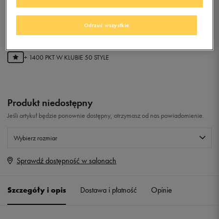
HOODIE
Odrzuć wszystkie
0.0
(
0
)
279,99
zł
z Vat
+ 1400 PKT W
KLUBIE 50 STYLE
Produkt niedostępny
Jeśli artykuł będzie ponownie dostępny, otrzymasz od nas powiadomienie.
Wybierz rozmiar
Sprawdź dostępność w salonach
Rozmiary EU
Rozmiary US
34
Powiadom o dostępności
Szczegóły i opis
Dostawa i płatność
Opinie
36
Powiadom o dostępności