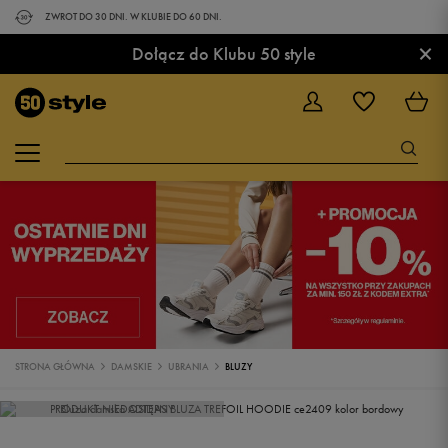
ZWROT DO 30 DNI. W KLUBIE DO 60 DNI.
×
Dołącz do Klubu 50 style
STRONA GŁÓWNA
DAMSKIE
UBRANIA
BLUZY
PRODUKT NIEDOSTĘPNY