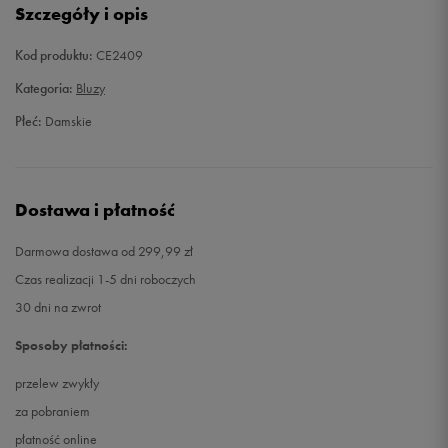
Szczegóły i opis
38
Powiadom o dostępności
Kod produktu:
CE2409
40
Powiadom o dostępności
Kategoria:
Bluzy
Płeć:
Damskie
42
Powiadom o dostępności
Dostawa i płatność
Darmowa dostawa od 299,99 zł
Czas realizacji 1-5 dni roboczych
30 dni na zwrot
Sposoby płatności:
przelew zwykły
za pobraniem
płatność online