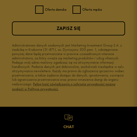
Oferta damska
Oferta męska
ZAPISZ SIĘ
Administratorem danych osobowych jest Marketing Investment Group S.A. z
siedzibą w Krakowie (31-871), os. Dywizjonu 303 paw. 1, udostępnione
powyżej dane będą przetwarzane w prawnie uzasadnionym interesie
administratora, za który uważa się marketing produktów i usług własnych.
Podając swój adres mailowy zgadzasz się na otrzymywanie informacji
handlowych. Podanie danych jest dobrowolne, aczkolwiek niezbędne w celu
otrzymywania newslettera. Każdy ma prawo do zgłoszenia sprzeciwu wobec
przetwarzania, a także żądania dostępu do danych, sprostowania, usunięcia
lub ograniczenia przetwarzania oraz prawo wniesienia skargi do organu
nadzorczego.
Pełną treść oświadczenia o ochronie prywatności można
znaleźć w Polityce prywatności.
CHAT