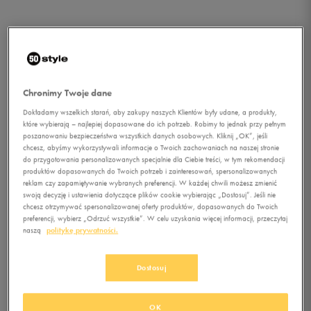
Chronimy Twoje dane
Dokładamy wszelkich starań, aby zakupy naszych Klientów były udane, a produkty,
które wybierają – najlepiej dopasowane do ich potrzeb. Robimy to jednak przy pełnym
poszanowaniu bezpieczeństwa wszystkich danych osobowych. Kliknij „OK”, jeśli
chcesz, abyśmy wykorzystywali informacje o Twoich zachowaniach na naszej stronie
do przygotowania personalizowanych specjalnie dla Ciebie treści, w tym rekomendacji
produktów dopasowanych do Twoich potrzeb i zainteresowań, spersonalizowanych
reklam czy zapamiętywanie wybranych preferencji. W każdej chwili możesz zmienić
swoją decyzję i ustawienia dotyczące plików cookie wybierając „Dostosuj”. Jeśli nie
1/1
chcesz otrzymywać spersonalizowanej oferty produktów, dopasowanych do Twoich
preferencji, wybierz „Odrzuć wszystkie”. W celu uzyskania więcej informacji, przeczytaj
naszą
politykę prywatności.
Dostosuj
ADIDAS BLUZA TREFOIL
OK