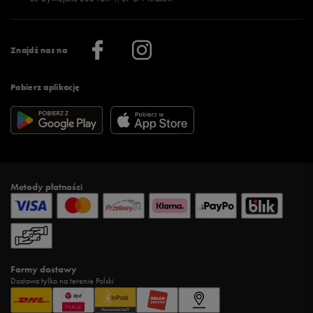
Więcej >
Klub 50 style
Regulamin sklepu 50 style
Praca
Regulamin aplikacji 50 style
Informacje o firmie
Więcej regulaminów >
Znajdź nas na
Pobierz aplikację
Metody płatności
Formy dostawy
Dostawa tylko na terenie Polski