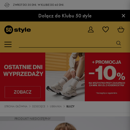
ZWROT DO 30 DNI. W KLUBIE DO 60 DNI.
×
Dołącz do Klubu 50 style
STRONA GŁÓWNA
DZIECIĘCE
UBRANIA
BLUZY
PRODUKT NIEDOSTĘPNY