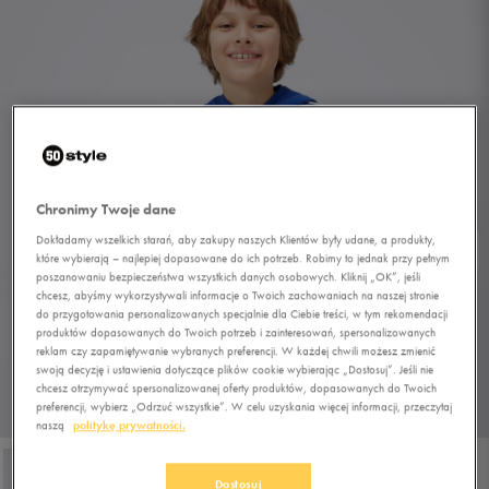
Chronimy Twoje dane
Dokładamy wszelkich starań, aby zakupy naszych Klientów były udane, a produkty,
które wybierają – najlepiej dopasowane do ich potrzeb. Robimy to jednak przy pełnym
poszanowaniu bezpieczeństwa wszystkich danych osobowych. Kliknij „OK”, jeśli
chcesz, abyśmy wykorzystywali informacje o Twoich zachowaniach na naszej stronie
do przygotowania personalizowanych specjalnie dla Ciebie treści, w tym rekomendacji
produktów dopasowanych do Twoich potrzeb i zainteresowań, spersonalizowanych
reklam czy zapamiętywanie wybranych preferencji. W każdej chwili możesz zmienić
swoją decyzję i ustawienia dotyczące plików cookie wybierając „Dostosuj”. Jeśli nie
chcesz otrzymywać spersonalizowanej oferty produktów, dopasowanych do Twoich
preferencji, wybierz „Odrzuć wszystkie”. W celu uzyskania więcej informacji, przeczytaj
1/4
naszą
politykę prywatności.
Dostosuj