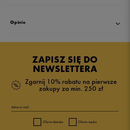
Opinie
5.0
opinii klientów
8
z całego okresu
ZAPISZ SIĘ DO
zebranych i zweryfikowanych przez
NEWSLETTERA
Zgarnij 10% rabatu na pierwsze
zakupy za min. 250 zł
5
100%
Adres e-mail
4
0%
Oferta damska
Oferta męska
3
0%