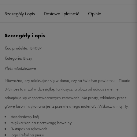
Szczegóły i opis
Dostawa i płatność
Opinie
152
Powiadom o dostępności
164
Powiadom o dostępności
Szczegóły i opis
176
Powiadom o dostępności
Kod produktu:
IB4087
Kategoria:
Bluzy
Płeć:
młodzieżowe
Nieważne, czy relaksujesz się w domu, czy na świeżym powietrzu – Tiberio
3-Stripes to strzał w dziesiątkę. Ta klasyczna bluza od adidas świetnie
odnajduje się w sportswearowych zestawach. Ma prosty, wkładany przez
głowę fason i wykonana jest z przewiewnego materiału. Wskocz w nią i Ty.
standardowy krój
miękka tkanina z przewagą bawełny
3-stripes na rękawach
logo Trefoil na piersi