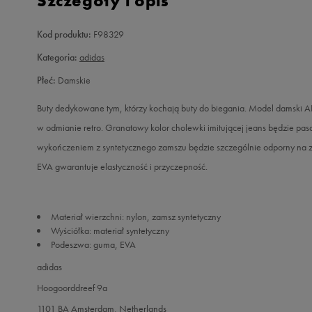
Szczegóły i opis
Kod produktu:
F98329
Kategoria:
adidas
Płeć:
Damskie
Buty dedykowane tym, którzy kochają buty do biegania. Model damski AD
w odmianie retro. Granatowy kolor cholewki imitującej jeans będzie pas
wykończeniem z syntetycznego zamszu będzie szczególnie odporny na 
EVA gwarantuje elastyczność i przyczepność.
Materiał wierzchni: nylon, zamsz syntetyczny
Wyściółka: materiał syntetyczny
Podeszwa: guma, EVA
adidas
Hoogoorddreef 9a
1101 BA Amsterdam, Netherlands