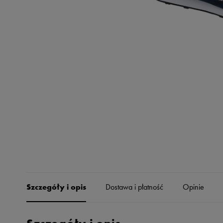
Skechers
Timberland
Umbro
Under Armour
Up8
U.S. Polo ASSN.
Vans
Szczegóły i opis
Dostawa i płatność
Opinie