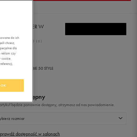
DAS CITY RACER W
asowane do ich
0.0
(
0
)
śli chcesz,
ecjalnie dla
,99
zł
z Vat
 reklam czy
w cookie
eferencji,
+ 300 PKT W
KLUBIE 50 STYLE
OK
odukt niedostępny
i artykuł będzie ponownie dostępny, otrzymasz od nas powiadomienie.
bierz rozmiar
prawdź dostępność w salonach
Rozmiary EU
Rozmiary US