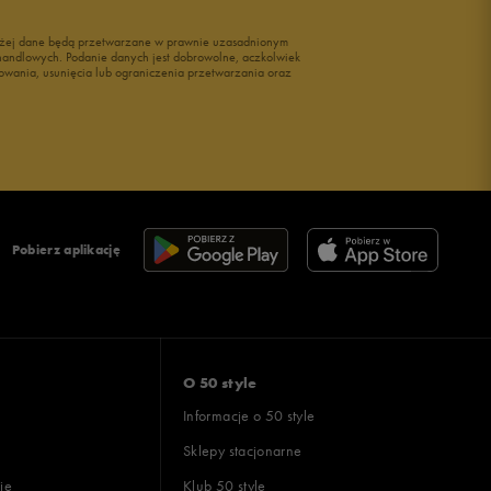
wyżej dane będą przetwarzane w prawnie uzasadnionym
i handlowych. Podanie danych jest dobrowolne, aczkolwiek
owania, usunięcia lub ograniczenia przetwarzania oraz
Pobierz aplikację
O 50 style
Informacje o 50 style
Sklepy stacjonarne
ie
Klub 50 style