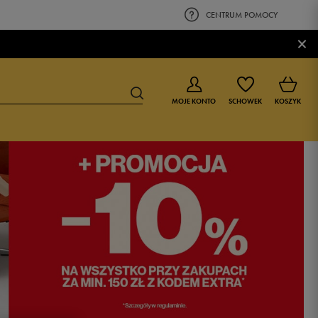
CENTRUM POMOCY
×
MOJE KONTO
SCHOWEK
KOSZYK
BUTY DLA CHŁOPCA
BUTY DLA DZIEWCZYNKI
0-4 lat
0-4 lat
4-8 lat
4-8 lat
9-16 lat
9-16 lat