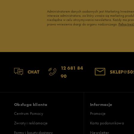
Administratorem danych osobowych jest Marketing Investme
interesie administratora, za który uważa się marketing pro
niezbędne w celu otrzymywania newslettera. Każdy ma prawo
prawo wniesienia skargi do organu nadzorczego.
Pełną treś
12 681 84
CHAT
SKLEP@50
90
Obsługa klienta
Informacje
Centrum Pomocy
Promocje
Zwroty i reklamacje
Karta podarunkowa
Formy i koszty dostawy
Newsletter