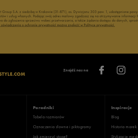
nt Group S.A. z siedzibą w Krakowie (31-871), os. Dywizjonu 303 paw. 1, udostępnione po
duktów i usług własnych. Podając swój adres mailowy zgadzasz się na otrzymywanie informacj
 do zgłoszenia sprzeciwu wobec przetwarzania, a także żądania dostępu do danych, sprost
ć oświadczenia o ochronie prywatności można znaleźć w Polityce prywatności.
Znajdź nas na
STYLE.COM
Poradniki
Inspiracje
Tabela rozmiarów
Blog
Oznaczenia słowne i piktogramy
Historia marek
Jak zmierzyć stopę?
Stylizacje męsk