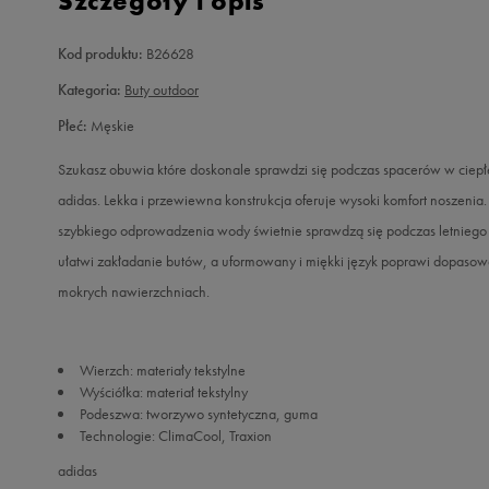
Szczegóły i opis
Kod produktu:
B26628
Kategoria:
Buty outdoor
Płeć:
Męskie
Szukasz obuwia które doskonale sprawdzi się podczas spacerów w ci
adidas. Lekka i przewiewna konstrukcja oferuje wysoki komfort noszeni
szybkiego odprowadzenia wody świetnie sprawdzą się podczas letniego 
ułatwi zakładanie butów, a uformowany i miękki język poprawi dopasowa
mokrych nawierzchniach.
Wierzch: materiały tekstylne
Wyściółka: materiał tekstylny
Podeszwa: tworzywo syntetyczna, guma
Technologie: ClimaCool, Traxion
adidas