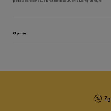
płatność odroczona Kup teraz zapłać za 30 dni z Klarną lub PayPo
Opinie
Produkt nie posia
Zg