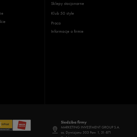
Sklepy stacjonarne
ie
Klub 50 style
skie
Praca
Informacje o firmie
Siedziba firmy
MARKETING INVESTMENT GROUP S.A.
os. Dywizjonu 303 Paw. 1, 31-871