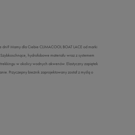
epłe dni? Mamy dla Ciebie CLIMACOOL BOAT LACE od marki
a. Szybkoschnące, hydrofobowe materiału wraz z systemem
trekkingu w okolicy wodnych akwenów. Elastyczny zapiętek
nie. Przyczepny bieżnik zaprojektowany został z myślą o