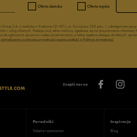
Oferta damska
Oferta męska
nt Group S.A. z siedzibą w Krakowie (31-871), os. Dywizjonu 303 paw. 1, udostępnione po
duktów i usług własnych. Podając swój adres mailowy zgadzasz się na otrzymywanie informacj
 do zgłoszenia sprzeciwu wobec przetwarzania, a także żądania dostępu do danych, sprost
ć oświadczenia o ochronie prywatności można znaleźć w Polityce prywatności.
Znajdź nas na
STYLE.COM
Poradniki
Inspiracje
Tabela rozmiarów
Blog