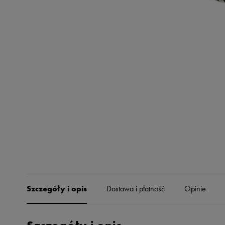
Skechers
Timberland
Umbro
Under Armour
Up8
U.S. Polo ASSN.
Vans
Szczegóły i opis
Dostawa i płatność
Opinie