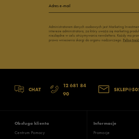
Adres e-mail
Administratorem danych osobowych jest Marketing Investme
interesie administratora, za który uważa się marketing pro
niezbędne w celu otrzymywania newslettera. Każdy ma prawo
prawo wniesienia skargi do organu nadzorczego.
Pełną treś
12 681 84
CHAT
SKLEP@50
90
Obsługa klienta
Informacje
Centrum Pomocy
Promocje