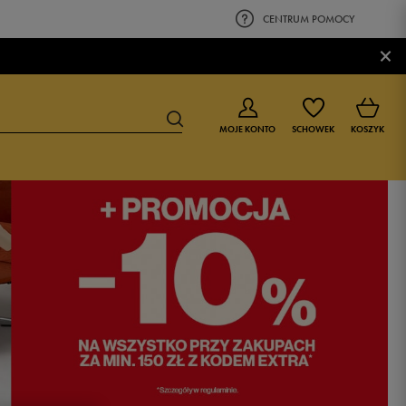
CENTRUM POMOCY
×
MOJE KONTO
SCHOWEK
KOSZYK
BUTY DLA CHŁOPCA
BUTY DLA DZIEWCZYNKI
0-4 lat
0-4 lat
4-8 lat
4-8 lat
9-16 lat
9-16 lat