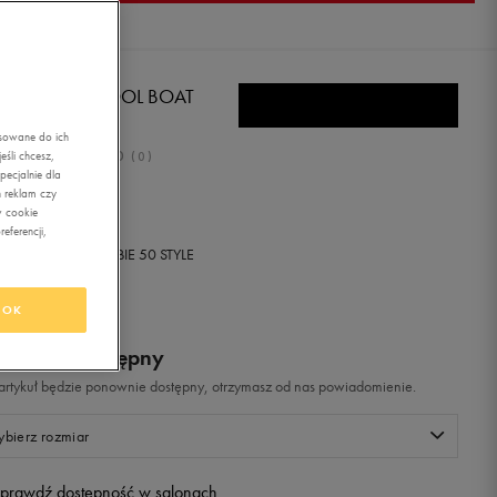
IDAS CLIMACOOL BOAT
CE
asowane do ich
0.0
śli chcesz,
(
0
)
ecjalnie dla
,99
zł
z Vat
 reklam czy
w cookie
eferencji,
+ 500 PKT W
KLUBIE 50 STYLE
OK
odukt niedostępny
i artykuł będzie ponownie dostępny, otrzymasz od nas powiadomienie.
bierz rozmiar
prawdź dostępność w salonach
Rozmiary EU
Rozmiary US