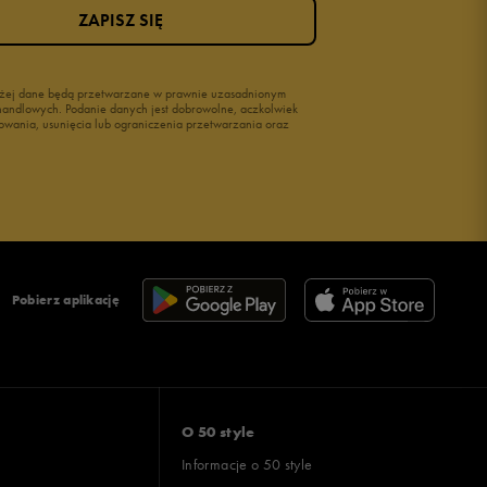
ZAPISZ SIĘ
wyżej dane będą przetwarzane w prawnie uzasadnionym
i handlowych. Podanie danych jest dobrowolne, aczkolwiek
owania, usunięcia lub ograniczenia przetwarzania oraz
Pobierz aplikację
O 50 style
Informacje o 50 style