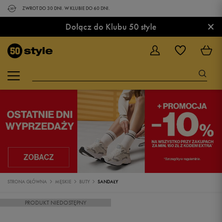
ZWROT DO 30 DNI. W KLUBIE DO 60 DNI.
×
Dołącz do Klubu 50 style
STRONA GŁÓWNA
MĘSKIE
BUTY
SANDAŁY
PRODUKT NIEDOSTĘPNY