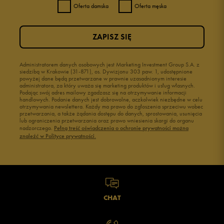
Oferta damska
Oferta męska
ZAPISZ SIĘ
Administratorem danych osobowych jest Marketing Investment Group S.A. z
siedzibą w Krakowie (31-871), os. Dywizjonu 303 paw. 1, udostępnione
powyżej dane będą przetwarzane w prawnie uzasadnionym interesie
administratora, za który uważa się marketing produktów i usług własnych.
Podając swój adres mailowy zgadzasz się na otrzymywanie informacji
handlowych. Podanie danych jest dobrowolne, aczkolwiek niezbędne w celu
otrzymywania newslettera. Każdy ma prawo do zgłoszenia sprzeciwu wobec
przetwarzania, a także żądania dostępu do danych, sprostowania, usunięcia
lub ograniczenia przetwarzania oraz prawo wniesienia skargi do organu
nadzorczego.
Pełną treść oświadczenia o ochronie prywatności można
znaleźć w Polityce prywatności.
CHAT