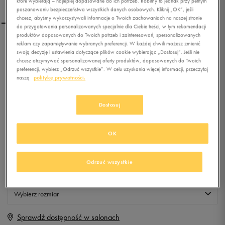
które wybierają – najlepiej dopasowane do ich potrzeb. Robimy to jednak przy pełnym
poszanowaniu bezpieczeństwa wszystkich danych osobowych. Kliknij „OK”, jeśli
chcesz, abyśmy wykorzystywali informacje o Twoich zachowaniach na naszej stronie
do przygotowania personalizowanych specjalnie dla Ciebie treści, w tym rekomendacji
produktów dopasowanych do Twoich potrzeb i zainteresowań, spersonalizowanych
reklam czy zapamiętywanie wybranych preferencji. W każdej chwili możesz zmienić
ADIDAS CLIMACOOL
swoją decyzję i ustawienia dotyczące plików cookie wybierając „Dostosuj”. Jeśli nie
CAYOOSH
chcesz otrzymywać spersonalizowanej oferty produktów, dopasowanych do Twoich
preferencji, wybierz „Odrzuć wszystkie”. W celu uzyskania więcej informacji, przeczytaj
naszą
politykę prywatności.
0.0
(
0
)
0
zł
z Vat
Dostosuj
+ 0 PKT W
KLUBIE 50 STYLE
OK
Produkt niedostępny
Odrzuć wszystkie
Jeśli artykuł będzie ponownie dostępny, otrzymasz od nas powiadomienie.
Wybierz rozmiar
Sprawdź dostępność w salonach
Rozmiary EU
Rozmiary US