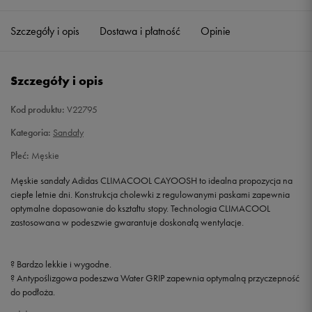
39
24 cm
Powiadom o dostępności
Szczegóły i opis
Dostawa i płatność
Opinie
40
25 cm
Powiadom o dostępności
Szczegóły i opis
41 1/3
26 cm
Powiadom o dostępności
Kod produktu:
V22795
42 2/3
27 cm
Powiadom o dostępności
Kategoria:
Sandały
Płeć:
Męskie
44
28 cm
Powiadom o dostępności
Męskie sandały Adidas CLIMACOOL CAYOOSH to idealna propozycja na
ciepłe letnie dni. Konstrukcja cholewki z regulowanymi paskami zapewnia
45 1/3
29 cm
Powiadom o dostępności
optymalne dopasowanie do kształtu stopy. Technologia CLIMACOOL
zastosowana w podeszwie gwarantuje doskonałą wentylacje.
46 2/3
30 cm
Powiadom o dostępności
? Bardzo lekkie i wygodne.
48
31 cm
Powiadom o dostępności
? Antypoślizgowa podeszwa Water GRIP zapewnia optymalną przyczepność
do podłoża.