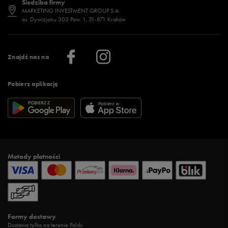
Siedziba firmy
Jak wybrać buty na zimę?
Stylizacje damskie
Sklepy stacjonarne
MARKETING INVESTMENT GROUP S.A.
os. Dywizjonu 303 Paw. 1, 31-871 Kraków
Więcej >
Klub 50 style
Regulamin sklepu 50 style
Praca
Regulamin aplikacji 50 style
Informacje o firmie
Więcej regulaminów >
Znajdź nas na
Pobierz aplikację
Metody płatności
Formy dostawy
Dostawa tylko na terenie Polski