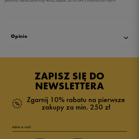
płatność odroczona Kup teraz zapłać za 30 dni z Klarną lub PayPo
Opinie
Produkt nie posiada recenzji
ZAPISZ SIĘ DO
NEWSLETTERA
Zgarnij 10% rabatu na pierwsze
zakupy za min. 250 zł
Adres e-mail