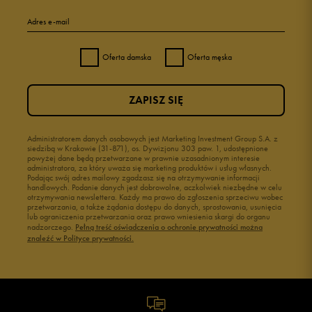
Adres e-mail
Oferta damska
Oferta męska
ZAPISZ SIĘ
Administratorem danych osobowych jest Marketing Investment Group S.A. z
siedzibą w Krakowie (31-871), os. Dywizjonu 303 paw. 1, udostępnione
powyżej dane będą przetwarzane w prawnie uzasadnionym interesie
administratora, za który uważa się marketing produktów i usług własnych.
Podając swój adres mailowy zgadzasz się na otrzymywanie informacji
handlowych. Podanie danych jest dobrowolne, aczkolwiek niezbędne w celu
otrzymywania newslettera. Każdy ma prawo do zgłoszenia sprzeciwu wobec
przetwarzania, a także żądania dostępu do danych, sprostowania, usunięcia
lub ograniczenia przetwarzania oraz prawo wniesienia skargi do organu
nadzorczego.
Pełną treść oświadczenia o ochronie prywatności można
znaleźć w Polityce prywatności.