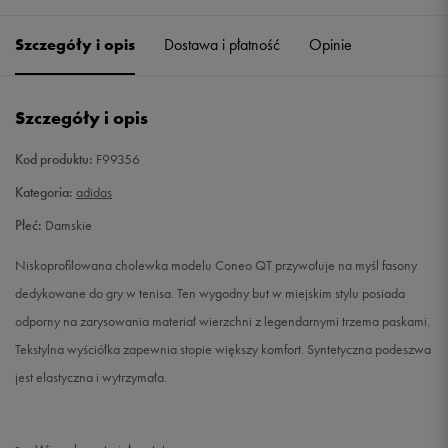
36
22 cm
Powiadom o dostępności
Szczegóły i opis
Dostawa i płatność
Opinie
36 2/3
22,5 cm
Powiadom o dostępności
Szczegóły i opis
37 1/3
23 cm
Powiadom o dostępności
Kod produktu:
F99356
38
23,5 cm
Powiadom o dostępności
Kategoria:
adidas
Płeć:
Damskie
38 2/3
24 cm
Powiadom o dostępności
Niskoprofilowana cholewka modelu Coneo QT przywołuje na myśl fasony
39 1/3
24,5 cm
Powiadom o dostępności
dedykowane do gry w tenisa. Ten wygodny but w miejskim stylu posiada
odporny na zarysowania materiał wierzchni z legendarnymi trzema paskami.
40
25 cm
Powiadom o dostępności
Tekstylna wyściółka zapewnia stopie większy komfort. Syntetyczna podeszwa
jest elastyczna i wytrzymała.
40 2/3
25,5 cm
Powiadom o dostępności
41 1/3
26 cm
Powiadom o dostępności