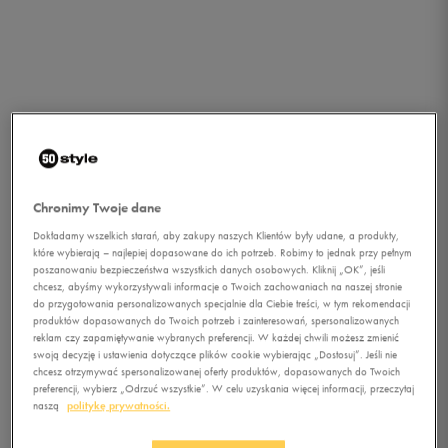
Chronimy Twoje dane
Dokładamy wszelkich starań, aby zakupy naszych Klientów były udane, a produkty,
które wybierają – najlepiej dopasowane do ich potrzeb. Robimy to jednak przy pełnym
poszanowaniu bezpieczeństwa wszystkich danych osobowych. Kliknij „OK”, jeśli
chcesz, abyśmy wykorzystywali informacje o Twoich zachowaniach na naszej stronie
do przygotowania personalizowanych specjalnie dla Ciebie treści, w tym rekomendacji
produktów dopasowanych do Twoich potrzeb i zainteresowań, spersonalizowanych
reklam czy zapamiętywanie wybranych preferencji. W każdej chwili możesz zmienić
swoją decyzję i ustawienia dotyczące plików cookie wybierając „Dostosuj”. Jeśli nie
chcesz otrzymywać spersonalizowanej oferty produktów, dopasowanych do Twoich
1/3
preferencji, wybierz „Odrzuć wszystkie”. W celu uzyskania więcej informacji, przeczytaj
naszą
politykę prywatności.