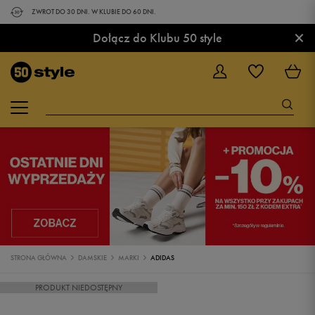
ZWROT DO 30 DNI. W KLUBIE DO 60 DNI.
×
Dołącz do Klubu 50 style
STRONA GŁÓWNA
DAMSKIE
MARKI
ADIDAS
PRODUKT NIEDOSTĘPNY