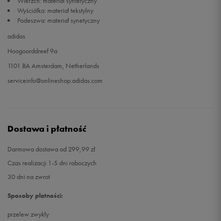
Wierzch: materiał syntetyczny
Wyściółka: materiał tekstylny
Podeszwa: materiał synetyczny
adidas
Hoogoorddreef 9a
1101 BA Amsterdam, Netherlands
serviceinfo@onlineshop.adidas.com
Dostawa i płatność
Darmowa dostawa od 299,99 zł
Czas realizacji 1-5 dni roboczych
30 dni na zwrot
Sposoby płatności:
przelew zwykły