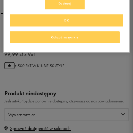
Dostosuj
OK
ADIDAS CONEO QT
Odrzuć wszystkie
0.0
(
0
)
99,99
zł
z Vat
+ 500 PKT W
KLUBIE 50 STYLE
Produkt niedostępny
Jeśli artykuł będzie ponownie dostępny, otrzymasz od nas powiadomienie.
Wybierz rozmiar
Sprawdź dostępność w salonach
Rozmiary EU
Rozmiary US