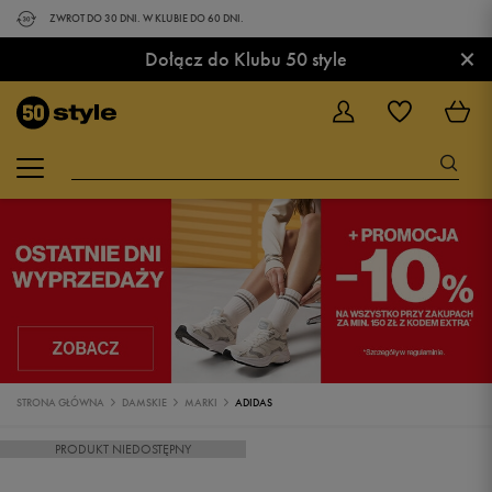
ZWROT DO 30 DNI. W KLUBIE DO 60 DNI.
×
Dołącz do Klubu 50 style
STRONA GŁÓWNA
DAMSKIE
MARKI
ADIDAS
PRODUKT NIEDOSTĘPNY