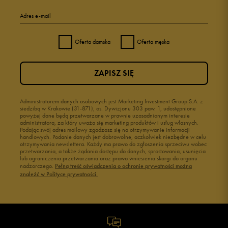
Adres e-mail
Oferta damska
Oferta męska
ZAPISZ SIĘ
Administratorem danych osobowych jest Marketing Investment Group S.A. z
siedzibą w Krakowie (31-871), os. Dywizjonu 303 paw. 1, udostępnione
powyżej dane będą przetwarzane w prawnie uzasadnionym interesie
administratora, za który uważa się marketing produktów i usług własnych.
Podając swój adres mailowy zgadzasz się na otrzymywanie informacji
handlowych. Podanie danych jest dobrowolne, aczkolwiek niezbędne w celu
otrzymywania newslettera. Każdy ma prawo do zgłoszenia sprzeciwu wobec
przetwarzania, a także żądania dostępu do danych, sprostowania, usunięcia
lub ograniczenia przetwarzania oraz prawo wniesienia skargi do organu
nadzorczego.
Pełną treść oświadczenia o ochronie prywatności można
znaleźć w Polityce prywatności.