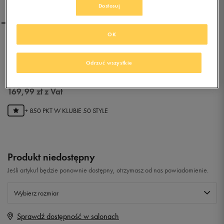
Dostosuj
OK
ADIDAS CONEO QT
Odrzuć wszystkie
0.0
(
0
)
169,99
zł
z Vat
+ 850 PKT W
KLUBIE 50 STYLE
Produkt niedostępny
Jeśli artykuł będzie ponownie dostępny, otrzymasz od nas powiadomienie.
Wybierz rozmiar
Sprawdź dostępność w salonach
Rozmiary EU
Rozmiary US