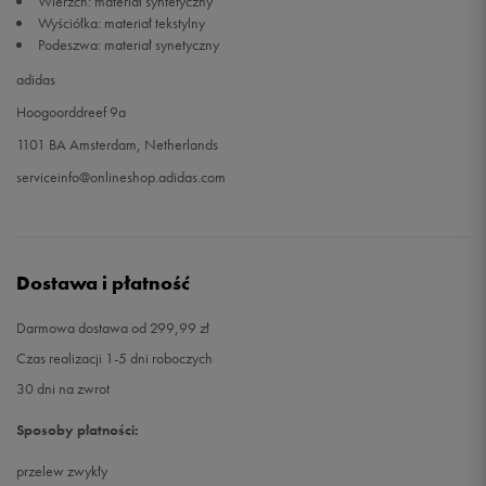
Wierzch: materiał syntetyczny
Wyściółka: materiał tekstylny
Podeszwa: materiał synetyczny
adidas
Hoogoorddreef 9a
1101 BA Amsterdam, Netherlands
serviceinfo@onlineshop.adidas.com
Dostawa i płatność
Darmowa dostawa od 299,99 zł
Czas realizacji 1-5 dni roboczych
30 dni na zwrot
Sposoby płatności:
przelew zwykły