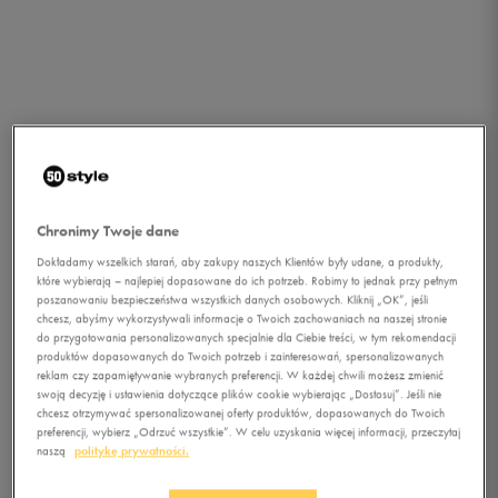
Chronimy Twoje dane
Dokładamy wszelkich starań, aby zakupy naszych Klientów były udane, a produkty,
które wybierają – najlepiej dopasowane do ich potrzeb. Robimy to jednak przy pełnym
poszanowaniu bezpieczeństwa wszystkich danych osobowych. Kliknij „OK”, jeśli
chcesz, abyśmy wykorzystywali informacje o Twoich zachowaniach na naszej stronie
do przygotowania personalizowanych specjalnie dla Ciebie treści, w tym rekomendacji
produktów dopasowanych do Twoich potrzeb i zainteresowań, spersonalizowanych
reklam czy zapamiętywanie wybranych preferencji. W każdej chwili możesz zmienić
swoją decyzję i ustawienia dotyczące plików cookie wybierając „Dostosuj”. Jeśli nie
chcesz otrzymywać spersonalizowanej oferty produktów, dopasowanych do Twoich
1/5
preferencji, wybierz „Odrzuć wszystkie”. W celu uzyskania więcej informacji, przeczytaj
naszą
politykę prywatności.