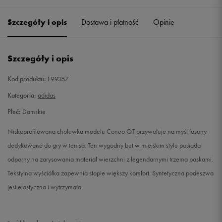
36 2/3
22,5 cm
Powiadom o dostępności
Szczegóły i opis
Dostawa i płatność
Opinie
37 1/3
23 cm
Powiadom o dostępności
Szczegóły i opis
38
23,5 cm
Powiadom o dostępności
Kod produktu:
F99357
38 2/3
24 cm
Powiadom o dostępności
Kategoria:
adidas
Płeć:
Damskie
39 1/3
24,5 cm
Powiadom o dostępności
Niskoprofilowana cholewka modelu Coneo QT przywołuje na myśl fasony
40
25 cm
Powiadom o dostępności
dedykowane do gry w tenisa. Ten wygodny but w miejskim stylu posiada
odporny na zarysowania materiał wierzchni z legendarnymi trzema paskami.
40 2/3
25,5 cm
Powiadom o dostępności
Tekstylna wyściółka zapewnia stopie większy komfort. Syntetyczna podeszwa
jest elastyczna i wytrzymała.
41 1/3
26 cm
Powiadom o dostępności