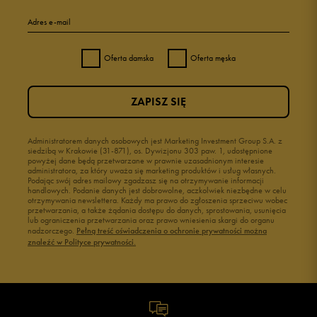
Adres e-mail
Oferta damska
Oferta męska
ZAPISZ SIĘ
Administratorem danych osobowych jest Marketing Investment Group S.A. z
siedzibą w Krakowie (31-871), os. Dywizjonu 303 paw. 1, udostępnione
powyżej dane będą przetwarzane w prawnie uzasadnionym interesie
administratora, za który uważa się marketing produktów i usług własnych.
Podając swój adres mailowy zgadzasz się na otrzymywanie informacji
handlowych. Podanie danych jest dobrowolne, aczkolwiek niezbędne w celu
otrzymywania newslettera. Każdy ma prawo do zgłoszenia sprzeciwu wobec
przetwarzania, a także żądania dostępu do danych, sprostowania, usunięcia
lub ograniczenia przetwarzania oraz prawo wniesienia skargi do organu
nadzorczego.
Pełną treść oświadczenia o ochronie prywatności można
znaleźć w Polityce prywatności.