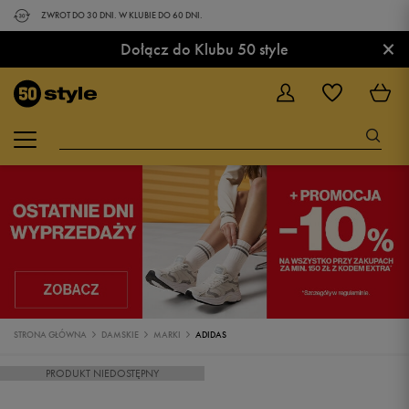
ZWROT DO 30 DNI. W KLUBIE DO 60 DNI.
×
Dołącz do Klubu 50 style
STRONA GŁÓWNA
DAMSKIE
MARKI
ADIDAS
PRODUKT NIEDOSTĘPNY