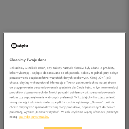
Chronimy Twoje dane
Dokładamy wszelkich starań, aby zakupy naszych Klientów były udane, a produkty,
które wybierają – najlepiej dopasowane do ich potrzeb. Robimy to jednak przy pełnym
poszanowaniu bezpieczeństwa wszystkich danych osobowych. Kliknij „OK”, jeśli
chcesz, abyśmy wykorzystywali informacje o Twoich zachowaniach na naszej stronie
do przygotowania personalizowanych specjalnie dla Ciebie treści, w tym rekomendacji
produktów dopasowanych do Twoich potrzeb i zainteresowań, spersonalizowanych
reklam czy zapamiętywanie wybranych preferencji. W każdej chwili możesz zmienić
swoją decyzję i ustawienia dotyczące plików cookie wybierając „Dostosuj”. Jeśli nie
chcesz otrzymywać spersonalizowanej oferty produktów, dopasowanych do Twoich
1/2
preferencji, wybierz „Odrzuć wszystkie”. W celu uzyskania więcej informacji, przeczytaj
naszą
politykę prywatności.