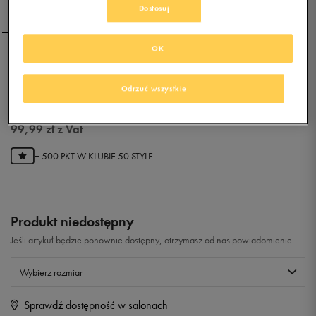
Dostosuj
OK
ADIDAS CONEO QT VS W
Odrzuć wszystkie
0.0
(
0
)
99,99
zł
z Vat
+ 500 PKT W
KLUBIE 50 STYLE
Produkt niedostępny
Jeśli artykuł będzie ponownie dostępny, otrzymasz od nas powiadomienie.
Wybierz rozmiar
Sprawdź dostępność w salonach
Rozmiary EU
Rozmiary US