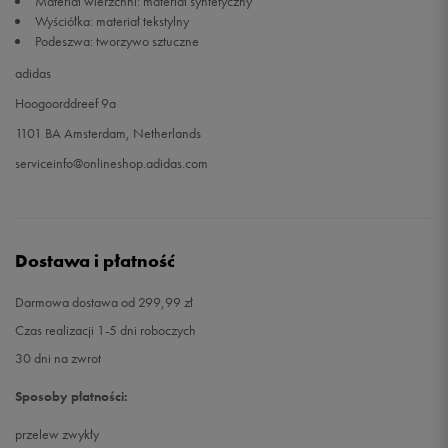
Materiał wierzchni: materiał syntetyczny
Wyściółka: materiał tekstylny
Podeszwa: tworzywo sztuczne
adidas
Hoogoorddreef 9a
1101 BA Amsterdam, Netherlands
serviceinfo@onlineshop.adidas.com
Dostawa i płatność
Darmowa dostawa od 299,99 zł
Czas realizacji 1-5 dni roboczych
30 dni na zwrot
Sposoby płatności:
przelew zwykły