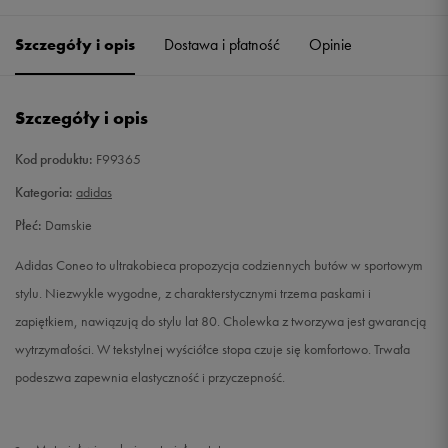
36
22 cm
Powiadom o dostępności
Szczegóły i opis
Dostawa i płatność
Opinie
36 2/3
22,5 cm
Powiadom o dostępności
Szczegóły i opis
37 1/3
23 cm
Powiadom o dostępności
Kod produktu:
F99365
38
23,5 cm
Powiadom o dostępności
Kategoria:
adidas
Płeć:
Damskie
38 2/3
24 cm
Powiadom o dostępności
Adidas Coneo to ultrakobieca propozycja codziennych butów w sportowym
39 1/3
24,5 cm
Powiadom o dostępności
stylu. Niezwykle wygodne, z charakterstycznymi trzema paskami i
zapiętkiem, nawiązują do stylu lat 80. Cholewka z tworzywa jest gwarancją
40
25 cm
Powiadom o dostępności
wytrzymałości. W tekstylnej wyściółce stopa czuje się komfortowo. Trwała
podeszwa zapewnia elastyczność i przyczepność.
40 2/3
25,5 cm
Powiadom o dostępności
41 1/3
26 cm
Powiadom o dostępności