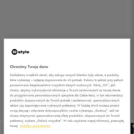
Chronimy Twoje dane
Dokładamy wszelkich starań, aby zakupy naszych Klientów były udane, a produkty,
które wybierają – najlepiej dopasowane do ich potrzeb. Robimy to jednak przy pełnym
poszanowaniu bezpieczeństwa wszystkich danych osobowych. Kliknij „OK”, jeśli
chcesz, abyśmy wykorzystywali informacje o Twoich zachowaniach na naszej stronie
do przygotowania personalizowanych specjalnie dla Ciebie treści, w tym rekomendacji
produktów dopasowanych do Twoich potrzeb i zainteresowań, spersonalizowanych
reklam czy zapamiętywanie wybranych preferencji. W każdej chwili możesz zmienić
swoją decyzję i ustawienia dotyczące plików cookie wybierając „Dostosuj”. Jeśli nie
1/6
chcesz otrzymywać spersonalizowanej oferty produktów, dopasowanych do Twoich
preferencji, wybierz „Odrzuć wszystkie”. W celu uzyskania więcej informacji, przeczytaj
naszą
politykę prywatności.