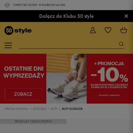
ZWROT DO 30 DNI. W KLUBIE DO 60 DNI.
×
Dołącz do Klubu 50 style
STRONA GŁÓWNA
DZIECIĘCE
BUTY
BUTY OUTDOOR
PRODUKT NIEDOSTĘPNY