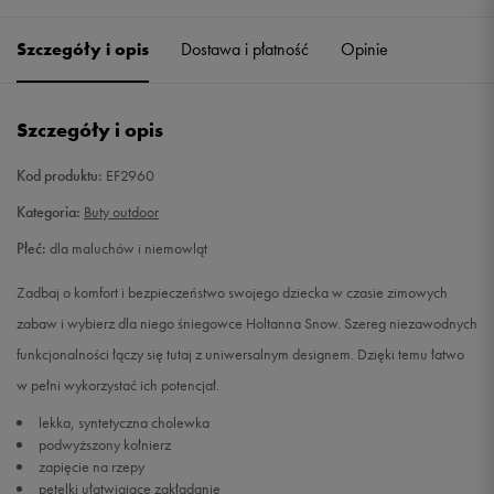
19
10,6 cm
Powiadom o dostępności
Szczegóły i opis
Dostawa i płatność
Opinie
20
11,5 cm
Powiadom o dostępności
Szczegóły i opis
21
12,3 cm
Powiadom o dostępności
Kod produktu:
EF2960
22
12,8 cm
Powiadom o dostępności
Kategoria:
Buty outdoor
Płeć:
dla maluchów i niemowląt
23
13,2 cm
Powiadom o dostępności
Zadbaj o komfort i bezpieczeństwo swojego dziecka w czasie zimowych
23,5
13,6 cm
Powiadom o dostępności
zabaw i wybierz dla niego śniegowce Holtanna Snow. Szereg niezawodnych
funkcjonalności łączy się tutaj z uniwersalnym designem. Dzięki temu łatwo
24
14 cm
Powiadom o dostępności
w pełni wykorzystać ich potencjał.
lekka, syntetyczna cholewka
25
14,5 cm
Powiadom o dostępności
podwyższony kołnierz
zapięcie na rzepy
25,5
14,9 cm
Powiadom o dostępności
pętelki ułatwiające zakładanie