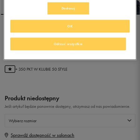
Dostosuj
OK
ADIDAS CW HOLTANNA
SNOW CF I
Odrzuć wszystkie
4.9
(
11
)
69,99
zł
z Vat
+ 350 PKT W
KLUBIE 50 STYLE
Produkt niedostępny
Jeśli artykuł będzie ponownie dostępny, otrzymasz od nas powiadomienie.
Wybierz rozmiar
Sprawdź dostępność w salonach
Rozmiary EU
Rozmiary US