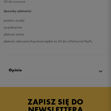
30 dni na zwrot
Sposoby płatności:
przelew zwykły
za pobraniem
płatność online
płatność odroczona Kup teraz zapłać za 30 dni z Klarną lub PayPo
Opinie
4.9
opinii klientów
11
z całego okresu
ZAPISZ SIĘ DO
zebranych i zweryfikowanych przez
NEWSLETTERA