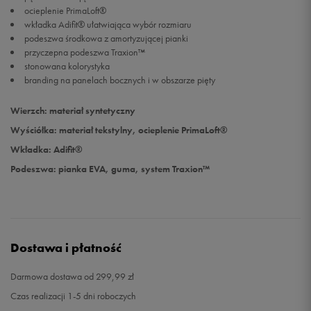
ocieplenie PrimaLoft®
wkładka Adifit® ułatwiająca wybór rozmiaru
26
15,3 cm
Powiadom o dostępności
podeszwa środkowa z amortyzującej pianki
przyczepna podeszwa Traxion™
stonowana kolorystyka
26,5
15,7 cm
Powiadom o dostępności
branding na panelach bocznych i w obszarze pięty
27
16,1 cm
Powiadom o dostępności
Wierzch: materiał syntetyczny
Wyściółka: materiał tekstylny, ocieplenie PrimaLoft®
Wkładka: Adifit®
Podeszwa: pianka EVA, guma, system Traxion™
Dostawa i płatność
Darmowa dostawa od 299,99 zł
Czas realizacji 1-5 dni roboczych