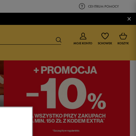
CENTRUM POMOCY
×
MOJE KONTO
SCHOWEK
KOSZYK
BUTY DLA CHŁOPCA
BUTY DLA DZIEWCZYNKI
0-4 lat
0-4 lat
4-8 lat
4-8 lat
9-16 lat
9-16 lat