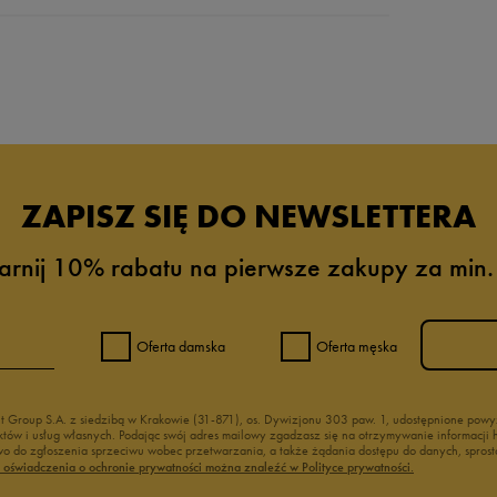
da recenzji
ZAPISZ SIĘ DO NEWSLETTERA
arnij 10% rabatu na pierwsze zakupy za min.
Oferta damska
Oferta męska
nt Group S.A. z siedzibą w Krakowie (31-871), os. Dywizjonu 303 paw. 1, udostępnione po
duktów i usług własnych. Podając swój adres mailowy zgadzasz się na otrzymywanie informacj
 do zgłoszenia sprzeciwu wobec przetwarzania, a także żądania dostępu do danych, sprost
ć oświadczenia o ochronie prywatności można znaleźć w Polityce prywatności.