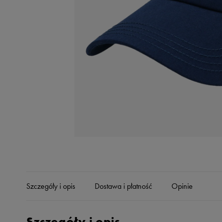
Skechers
Timberland
Umbro
Under Armour
Up8
U.S. Polo ASSN.
Vans
Szczegóły i opis
Dostawa i płatność
Opinie
Szczegóły i opis