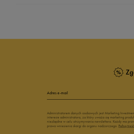
Produkt nie posia
Zg
Adres e-mail
Administratorem danych osobowych jest Marketing Investme
interesie administratora, za który uważa się marketing pro
niezbędne w celu otrzymywania newslettera. Każdy ma prawo
prawo wniesienia skargi do organu nadzorczego.
Pełną treś