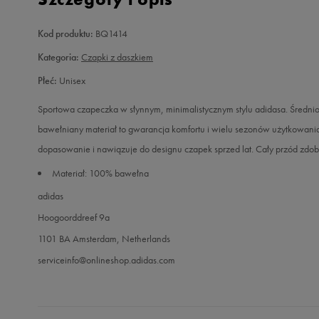
Kod produktu:
BQ1414
Kategoria:
Czapki z daszkiem
Płeć:
Unisex
Sportowa czapeczka w słynnym, minimalistycznym stylu adidasa. Średnio
bawełniany materiał to gwarancja komfortu i wielu sezonów użytkowani
dopasowanie i nawiązuje do designu czapek sprzed lat. Cały przód zdob
Materiał: 100% bawełna
adidas
Hoogoorddreef 9a
1101 BA Amsterdam, Netherlands
serviceinfo@onlineshop.adidas.com