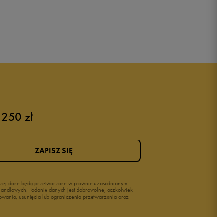
 250 zł
ZAPISZ SIĘ
wyżej dane będą przetwarzane w prawnie uzasadnionym
i handlowych. Podanie danych jest dobrowolne, aczkolwiek
owania, usunięcia lub ograniczenia przetwarzania oraz