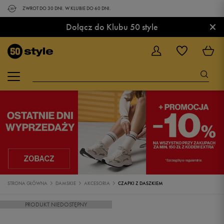
ZWROT DO 30 DNI. W KLUBIE DO 60 DNI.
×
Dołącz do Klubu 50 style
STRONA GŁÓWNA
DAMSKIE
AKCESORIA
CZAPKI Z DASZKIEM
PRODUKT NIEDOSTĘPNY