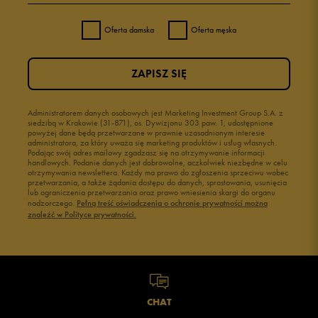
Oferta damska
Oferta męska
ZAPISZ SIĘ
Administratorem danych osobowych jest Marketing Investment Group S.A. z
siedzibą w Krakowie (31-871), os. Dywizjonu 303 paw. 1, udostępnione
powyżej dane będą przetwarzane w prawnie uzasadnionym interesie
administratora, za który uważa się marketing produktów i usług własnych.
Podając swój adres mailowy zgadzasz się na otrzymywanie informacji
handlowych. Podanie danych jest dobrowolne, aczkolwiek niezbędne w celu
otrzymywania newslettera. Każdy ma prawo do zgłoszenia sprzeciwu wobec
przetwarzania, a także żądania dostępu do danych, sprostowania, usunięcia
lub ograniczenia przetwarzania oraz prawo wniesienia skargi do organu
nadzorczego.
Pełną treść oświadczenia o ochronie prywatności można
znaleźć w Polityce prywatności.
CHAT