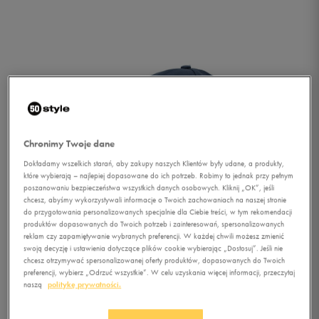
Chronimy Twoje dane
Dokładamy wszelkich starań, aby zakupy naszych Klientów były udane, a produkty,
które wybierają – najlepiej dopasowane do ich potrzeb. Robimy to jednak przy pełnym
poszanowaniu bezpieczeństwa wszystkich danych osobowych. Kliknij „OK”, jeśli
chcesz, abyśmy wykorzystywali informacje o Twoich zachowaniach na naszej stronie
do przygotowania personalizowanych specjalnie dla Ciebie treści, w tym rekomendacji
produktów dopasowanych do Twoich potrzeb i zainteresowań, spersonalizowanych
reklam czy zapamiętywanie wybranych preferencji. W każdej chwili możesz zmienić
swoją decyzję i ustawienia dotyczące plików cookie wybierając „Dostosuj”. Jeśli nie
chcesz otrzymywać spersonalizowanej oferty produktów, dopasowanych do Twoich
1/2
preferencji, wybierz „Odrzuć wszystkie”. W celu uzyskania więcej informacji, przeczytaj
naszą
politykę prywatności.