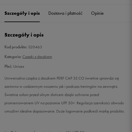
Szczegóły i opis
Dostawa i płatność
Opinie
L
Powiadom o dostępności
Szczegóły i opis
Kod produktu:
S20463
Kategoria:
Czapki z daszkiem
Płeć:
Unisex
Uniwersalna czapka z daszkiem PERF CAP 3S CO świetnie sprawdzi się
zarówno w codziennym noszeniu jak i podczas treningów na zewnątrz.
Świetnie osłoni przed silnym słońcem dzięki ochronie przed
promieniowaniem UV na poziomie UPF 50+. Regulacja szerokości obwodu
umożliwi idealne dopasowanie. Duże logowanie podkreśli markę produktu.