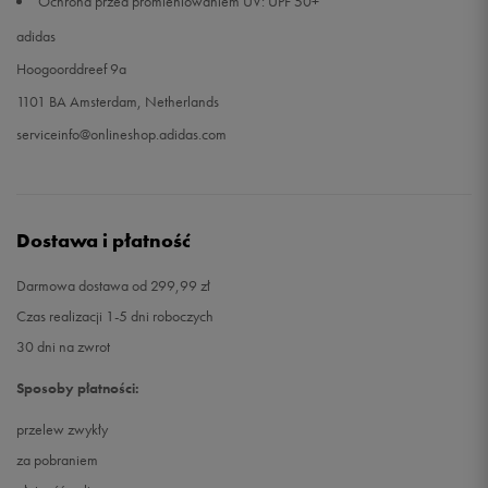
Ochrona przed promieniowaniem UV: UPF 50+
adidas
Hoogoorddreef 9a
1101 BA Amsterdam, Netherlands
serviceinfo@onlineshop.adidas.com
Dostawa i płatność
Darmowa dostawa od 299,99 zł
Czas realizacji 1-5 dni roboczych
30 dni na zwrot
Sposoby płatności:
przelew zwykły
za pobraniem