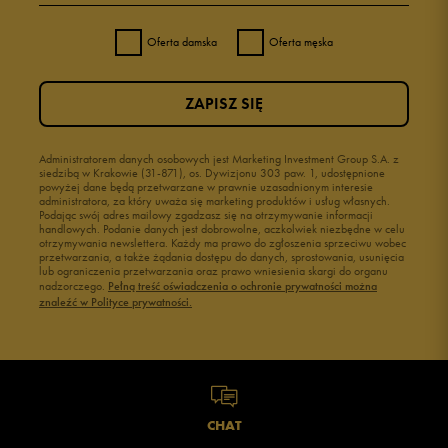
Oferta damska
Oferta męska
ZAPISZ SIĘ
Administratorem danych osobowych jest Marketing Investment Group S.A. z
siedzibą w Krakowie (31-871), os. Dywizjonu 303 paw. 1, udostępnione
powyżej dane będą przetwarzane w prawnie uzasadnionym interesie
administratora, za który uważa się marketing produktów i usług własnych.
Podając swój adres mailowy zgadzasz się na otrzymywanie informacji
handlowych. Podanie danych jest dobrowolne, aczkolwiek niezbędne w celu
otrzymywania newslettera. Każdy ma prawo do zgłoszenia sprzeciwu wobec
przetwarzania, a także żądania dostępu do danych, sprostowania, usunięcia
lub ograniczenia przetwarzania oraz prawo wniesienia skargi do organu
nadzorczego.
Pełną treść oświadczenia o ochronie prywatności można
znaleźć w Polityce prywatności.
CHAT