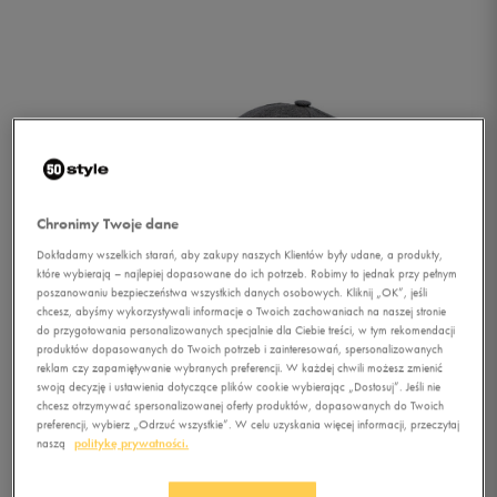
Chronimy Twoje dane
Dokładamy wszelkich starań, aby zakupy naszych Klientów były udane, a produkty,
które wybierają – najlepiej dopasowane do ich potrzeb. Robimy to jednak przy pełnym
poszanowaniu bezpieczeństwa wszystkich danych osobowych. Kliknij „OK”, jeśli
chcesz, abyśmy wykorzystywali informacje o Twoich zachowaniach na naszej stronie
do przygotowania personalizowanych specjalnie dla Ciebie treści, w tym rekomendacji
produktów dopasowanych do Twoich potrzeb i zainteresowań, spersonalizowanych
reklam czy zapamiętywanie wybranych preferencji. W każdej chwili możesz zmienić
swoją decyzję i ustawienia dotyczące plików cookie wybierając „Dostosuj”. Jeśli nie
chcesz otrzymywać spersonalizowanej oferty produktów, dopasowanych do Twoich
1/2
preferencji, wybierz „Odrzuć wszystkie”. W celu uzyskania więcej informacji, przeczytaj
naszą
politykę prywatności.