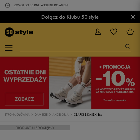
ZWROT DO 30 DNI. W KLUBIE DO 60 DNI.
×
Dołącz do Klubu 50 style
STRONA GŁÓWNA
DAMSKIE
AKCESORIA
CZAPKI Z DASZKIEM
PRODUKT NIEDOSTĘPNY