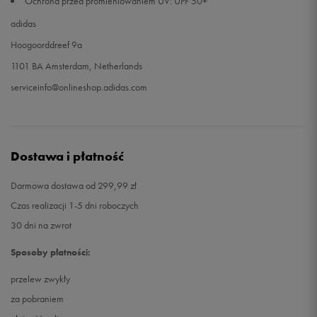
Ochrona przed promieniowaniem UV: UPF 50+
adidas
Hoogoorddreef 9a
1101 BA Amsterdam, Netherlands
serviceinfo@onlineshop.adidas.com
Dostawa i płatność
Darmowa dostawa od 299,99 zł
Czas realizacji 1-5 dni roboczych
30 dni na zwrot
Sposoby płatności:
przelew zwykły
za pobraniem