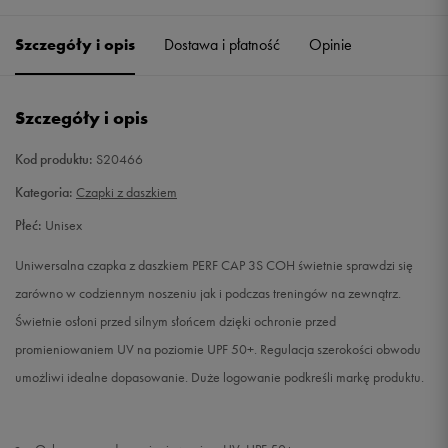
Szczegóły i opis
Dostawa i płatność
Opinie
L
Powiadom o dostępności
Szczegóły i opis
Kod produktu:
S20466
Kategoria:
Czapki z daszkiem
Płeć:
Unisex
Uniwersalna czapka z daszkiem PERF CAP 3S COH świetnie sprawdzi się
zarówno w codziennym noszeniu jak i podczas treningów na zewnątrz.
Świetnie osłoni przed silnym słońcem dzięki ochronie przed
promieniowaniem UV na poziomie UPF 50+. Regulacja szerokości obwodu
umożliwi idealne dopasowanie. Duże logowanie podkreśli markę produktu.