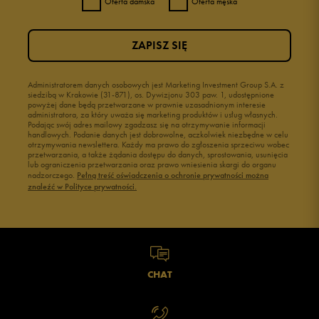
Oferta damska
Oferta męska
ZAPISZ SIĘ
Administratorem danych osobowych jest Marketing Investment Group S.A. z
siedzibą w Krakowie (31-871), os. Dywizjonu 303 paw. 1, udostępnione
powyżej dane będą przetwarzane w prawnie uzasadnionym interesie
administratora, za który uważa się marketing produktów i usług własnych.
Podając swój adres mailowy zgadzasz się na otrzymywanie informacji
handlowych. Podanie danych jest dobrowolne, aczkolwiek niezbędne w celu
otrzymywania newslettera. Każdy ma prawo do zgłoszenia sprzeciwu wobec
przetwarzania, a także żądania dostępu do danych, sprostowania, usunięcia
lub ograniczenia przetwarzania oraz prawo wniesienia skargi do organu
nadzorczego.
Pełną treść oświadczenia o ochronie prywatności można
znaleźć w Polityce prywatności.
CHAT