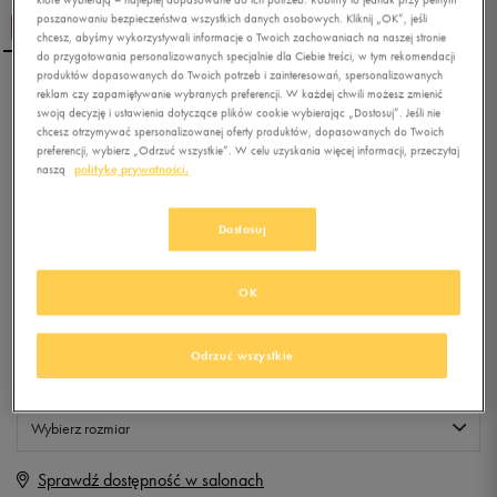
poszanowaniu bezpieczeństwa wszystkich danych osobowych. Kliknij „OK”, jeśli
chcesz, abyśmy wykorzystywali informacje o Twoich zachowaniach na naszej stronie
do przygotowania personalizowanych specjalnie dla Ciebie treści, w tym rekomendacji
produktów dopasowanych do Twoich potrzeb i zainteresowań, spersonalizowanych
reklam czy zapamiętywanie wybranych preferencji. W każdej chwili możesz zmienić
ADIDAS CZAPKA ZIMOWA
swoją decyzję i ustawienia dotyczące plików cookie wybierając „Dostosuj”. Jeśli nie
HIGH BEANIE
chcesz otrzymywać spersonalizowanej oferty produktów, dopasowanych do Twoich
preferencji, wybierz „Odrzuć wszystkie”. W celu uzyskania więcej informacji, przeczytaj
naszą
politykę prywatności.
0.0
(
0
)
9,99
zł
z Vat
Dostosuj
+ 50 PKT W
KLUBIE 50 STYLE
OK
Produkt niedostępny
Odrzuć wszystkie
Jeśli artykuł będzie ponownie dostępny, otrzymasz od nas powiadomienie.
Wybierz rozmiar
Sprawdź dostępność w salonach
Rozmiary EU
Rozmiary US