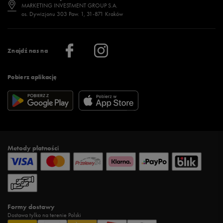
Jak wybrać buty na zimę?
Stylizacje damskie
Sklepy stacjonarne
MARKETING INVESTMENT GROUP S.A.
os. Dywizjonu 303 Paw. 1, 31-871 Kraków
Więcej >
Klub 50 style
Regulamin sklepu 50 style
Praca
Regulamin aplikacji 50 style
Informacje o firmie
Więcej regulaminów >
Znajdź nas na
Pobierz aplikację
Metody płatności
Formy dostawy
Dostawa tylko na terenie Polski