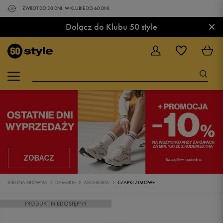
ZWROT DO 30 DNI. W KLUBIE DO 60 DNI.
×
Dołącz do Klubu 50 style
STRONA GŁÓWNA
DAMSKIE
AKCESORIA
CZAPKI ZIMOWE
PRODUKT NIEDOSTĘPNY