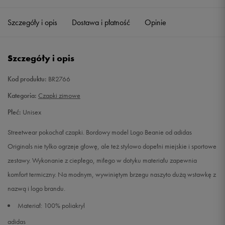
ONE SIZE
Powiadom o dostępności
Szczegóły i opis
Dostawa i płatność
Opinie
M
Powiadom o dostępności
Szczegóły i opis
L
Powiadom o dostępności
Kod produktu:
BR2766
Kategoria:
Czapki zimowe
Płeć:
Unisex
Streetwear pokochał czapki. Bordowy model Logo Beanie od adidas
Originals nie tylko ogrzeje głowę, ale też stylowo dopełni miejskie i sportowe
zestawy. Wykonanie z ciepłego, miłego w dotyku materiału zapewnia
komfort termiczny. Na modnym, wywiniętym brzegu naszyto dużą wstawkę z
nazwą i logo brandu.
Materiał: 100% poliakryl
adidas