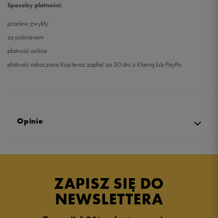
Sposoby płatności:
przelew zwykły
za pobraniem
płatność online
płatność odroczona Kup teraz zapłać za 30 dni z Klarną lub PayPo
Opinie
Produkt nie posiada recenzji
ZAPISZ SIĘ DO
NEWSLETTERA