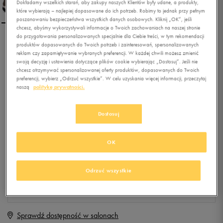
Dokładamy wszelkich starań, aby zakupy naszych Klientów były udane, a produkty,
które wybierają – najlepiej dopasowane do ich potrzeb. Robimy to jednak przy pełnym
poszanowaniu bezpieczeństwa wszystkich danych osobowych. Kliknij „OK”, jeśli
chcesz, abyśmy wykorzystywali informacje o Twoich zachowaniach na naszej stronie
do przygotowania personalizowanych specjalnie dla Ciebie treści, w tym rekomendacji
ADIDAS DAROGA PLUS
produktów dopasowanych do Twoich potrzeb i zainteresowań, spersonalizowanych
reklam czy zapamiętywanie wybranych preferencji. W każdej chwili możesz zmienić
LEA
swoją decyzję i ustawienia dotyczące plików cookie wybierając „Dostosuj”. Jeśli nie
chcesz otrzymywać spersonalizowanej oferty produktów, dopasowanych do Twoich
0.0
preferencji, wybierz „Odrzuć wszystkie”. W celu uzyskania więcej informacji, przeczytaj
(
0
)
naszą
politykę prywatności.
59,99
zł
z Vat
+ 300 PKT W
KLUBIE 50 STYLE
Dostosuj
OK
Produkt niedostępny
Jeśli artykuł będzie ponownie dostępny, otrzymasz od nas powiadomienie.
Odrzuć wszystkie
Wybierz rozmiar
Sprawdź dostępność w salonach
Rozmiary EU
Rozmiary US