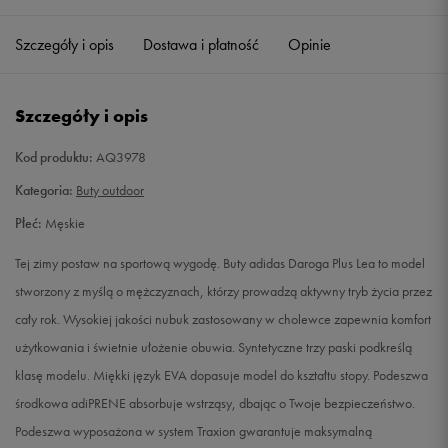
41 1/3
26 cm
Powiadom o dostępności
Szczegóły i opis
Dostawa i płatność
Opinie
42
26,5 cm
Powiadom o dostępności
Szczegóły i opis
42 2/3
27 cm
Powiadom o dostępności
Kod produktu:
AQ3978
43 1/3
27,5 cm
Powiadom o dostępności
Kategoria:
Buty outdoor
Płeć:
Męskie
44
28 cm
Powiadom o dostępności
Tej zimy postaw na sportową wygodę. Buty adidas Daroga Plus Lea to model
44 2/3
28,5 cm
Powiadom o dostępności
stworzony z myślą o mężczyznach, którzy prowadzą aktywny tryb życia przez
cały rok. Wysokiej jakości nubuk zastosowany w cholewce zapewnia komfort
45 1/3
29 cm
Powiadom o dostępności
użytkowania i świetnie ułożenie obuwia. Syntetyczne trzy paski podkreślą
klasę modelu. Miękki język EVA dopasuje model do kształtu stopy. Podeszwa
46
29,5 cm
Powiadom o dostępności
środkowa adiPRENE absorbuje wstrząsy, dbając o Twoje bezpieczeństwo.
Podeszwa wyposażona w system Traxion gwarantuje maksymalną
46 2/3
30 cm
Powiadom o dostępności