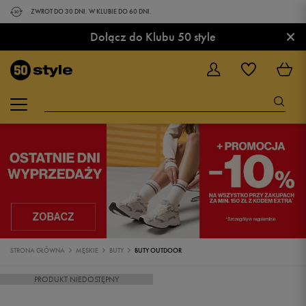
ZWROT DO 30 DNI. W KLUBIE DO 60 DNI.
×
Dołącz do Klubu 50 style
STRONA GŁÓWNA
MĘSKIE
BUTY
BUTY OUTDOOR
PRODUKT NIEDOSTĘPNY