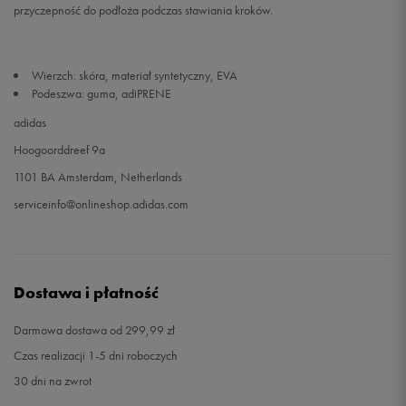
przyczepność do podłoża podczas stawiania kroków.
49 1/3
32 cm
Powiadom o dostępności
Wierzch: skóra, materiał syntetyczny, EVA
Podeszwa: guma, adiPRENE
adidas
Hoogoorddreef 9a
1101 BA Amsterdam, Netherlands
serviceinfo@onlineshop.adidas.com
Dostawa i płatność
Darmowa dostawa od 299,99 zł
Czas realizacji 1-5 dni roboczych
30 dni na zwrot