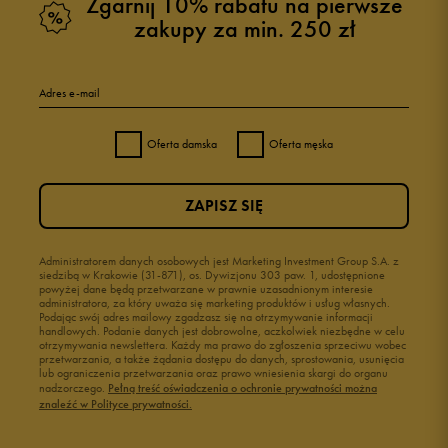
Zgarnij 10% rabatu na pierwsze
zakupy za min. 250 zł
Adres e-mail
Oferta damska
Oferta męska
ZAPISZ SIĘ
Administratorem danych osobowych jest Marketing Investment Group S.A. z
siedzibą w Krakowie (31-871), os. Dywizjonu 303 paw. 1, udostępnione
powyżej dane będą przetwarzane w prawnie uzasadnionym interesie
administratora, za który uważa się marketing produktów i usług własnych.
Podając swój adres mailowy zgadzasz się na otrzymywanie informacji
handlowych. Podanie danych jest dobrowolne, aczkolwiek niezbędne w celu
otrzymywania newslettera. Każdy ma prawo do zgłoszenia sprzeciwu wobec
przetwarzania, a także żądania dostępu do danych, sprostowania, usunięcia
lub ograniczenia przetwarzania oraz prawo wniesienia skargi do organu
nadzorczego.
Pełną treść oświadczenia o ochronie prywatności można
znaleźć w Polityce prywatności.