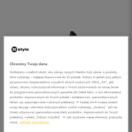
Chronimy Twoje dane
Dokładamy wszelkich starań, aby zakupy naszych Klientów były udane, a produkty,
które wybierają – najlepiej dopasowane do ich potrzeb. Robimy to jednak przy pełnym
poszanowaniu bezpieczeństwa wszystkich danych osobowych. Kliknij „OK”, jeśli
chcesz, abyśmy wykorzystywali informacje o Twoich zachowaniach na naszej stronie
do przygotowania personalizowanych specjalnie dla Ciebie treści, w tym rekomendacji
produktów dopasowanych do Twoich potrzeb i zainteresowań, spersonalizowanych
reklam czy zapamiętywanie wybranych preferencji. W każdej chwili możesz zmienić
swoją decyzję i ustawienia dotyczące plików cookie wybierając „Dostosuj”. Jeśli nie
1/3
chcesz otrzymywać spersonalizowanej oferty produktów, dopasowanych do Twoich
preferencji, wybierz „Odrzuć wszystkie”. W celu uzyskania więcej informacji, przeczytaj
naszą
politykę prywatności.