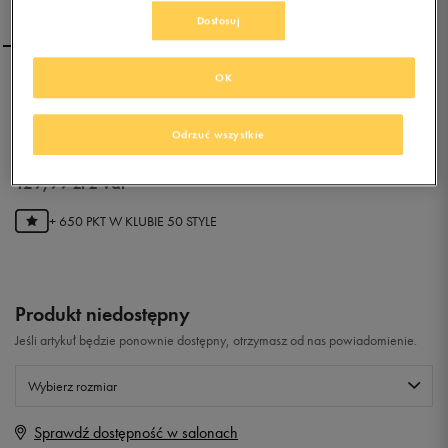
Dostosuj
OK
ADIDAS DAROGA PLUS
LEA
Odrzuć wszystkie
0.0
(
0
)
129,99
zł
z Vat
+ 650 PKT W
KLUBIE 50 STYLE
Produkt niedostępny
Jeśli artykuł będzie ponownie dostępny, otrzymasz od nas powiadomienie.
Wybierz rozmiar
Sprawdź dostępność w salonach
Rozmiary EU
Rozmiary US