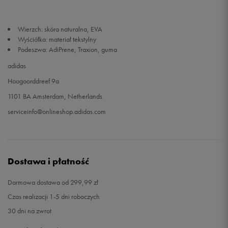
46
29,5 cm
Powiadom o dostępności
Wierzch: skóra naturalna, EVA
Wyściółka: materiał tekstylny
46 2/3
30 cm
Powiadom o dostępności
Podeszwa: AdiPrene, Traxion, guma
adidas
49 1/3
32 cm
Powiadom o dostępności
Hoogoorddreef 9a
1101 BA Amsterdam, Netherlands
serviceinfo@onlineshop.adidas.com
Dostawa i płatność
Darmowa dostawa od 299,99 zł
Czas realizacji 1-5 dni roboczych
30 dni na zwrot