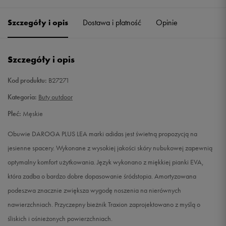
40
25 cm
Powiadom o dostępności
Szczegóły i opis
Dostawa i płatność
Opinie
40 2/3
25,5 cm
Powiadom o dostępności
Szczegóły i opis
41 1/3
26 cm
Powiadom o dostępności
Kod produktu:
B27271
42
26,5 cm
Powiadom o dostępności
Kategoria:
Buty outdoor
Płeć:
Męskie
42 2/3
27 cm
Powiadom o dostępności
Obuwie DAROGA PLUS LEA marki adidas jest świetną propozycją na
43 1/3
27,5 cm
Powiadom o dostępności
jesienne spacery. Wykonane z wysokiej jakości skóry nubukowej zapewnią
optymalny komfort użytkowania. Język wykonano z miękkiej pianki EVA,
44
28 cm
Powiadom o dostępności
która zadba o bardzo dobre dopasowanie śródstopia. Amortyzowana
podeszwa znacznie zwiększa wygodę noszenia na nierównych
44 2/3
28,5 cm
Powiadom o dostępności
nawierzchniach. Przyczepny bieżnik Traxion zaprojektowano z myślą o
śliskich i ośnieżonych powierzchniach.
45 1/3
29 cm
Powiadom o dostępności