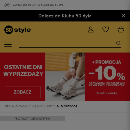
ZWROT DO 30 DNI. W KLUBIE DO 60 DNI.
×
Dołącz do Klubu 50 style
STRONA GŁÓWNA
MĘSKIE
BUTY
BUTY OUTDOOR
PRODUKT NIEDOSTĘPNY