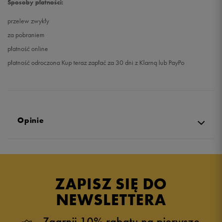
Sposoby płatności:
przelew zwykły
za pobraniem
płatność online
płatność odroczona Kup teraz zapłać za 30 dni z Klarną lub PayPo
Opinie
Produkt nie posiada recenzji
ZAPISZ SIĘ DO
NEWSLETTERA
Zgarnij 10% rabatu na pierwsze