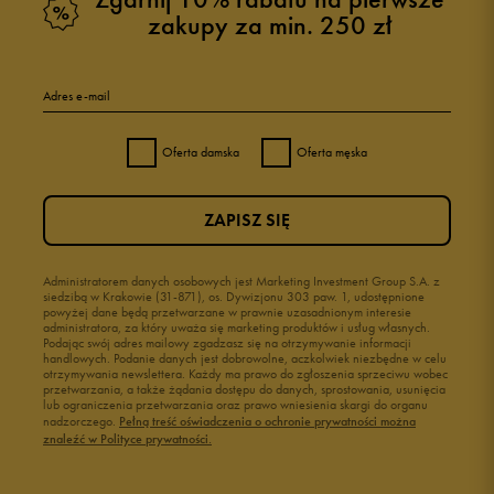
zakupy za min. 250 zł
Adres e-mail
Oferta damska
Oferta męska
ZAPISZ SIĘ
Administratorem danych osobowych jest Marketing Investment Group S.A. z
siedzibą w Krakowie (31-871), os. Dywizjonu 303 paw. 1, udostępnione
powyżej dane będą przetwarzane w prawnie uzasadnionym interesie
administratora, za który uważa się marketing produktów i usług własnych.
Podając swój adres mailowy zgadzasz się na otrzymywanie informacji
handlowych. Podanie danych jest dobrowolne, aczkolwiek niezbędne w celu
otrzymywania newslettera. Każdy ma prawo do zgłoszenia sprzeciwu wobec
przetwarzania, a także żądania dostępu do danych, sprostowania, usunięcia
lub ograniczenia przetwarzania oraz prawo wniesienia skargi do organu
nadzorczego.
Pełną treść oświadczenia o ochronie prywatności można
znaleźć w Polityce prywatności.