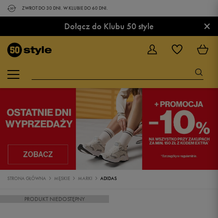
ZWROT DO 30 DNI. W KLUBIE DO 60 DNI.
×
Dołącz do Klubu 50 style
STRONA GŁÓWNA
MĘSKIE
MARKI
ADIDAS
PRODUKT NIEDOSTĘPNY