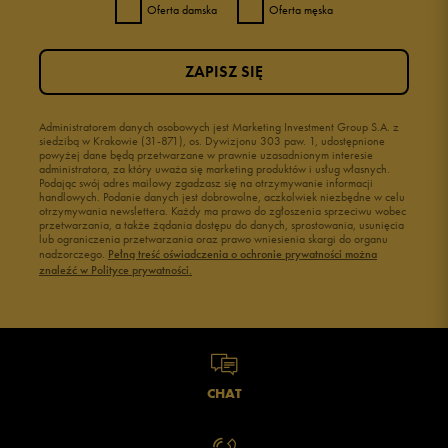
Oferta damska
Oferta męska
ZAPISZ SIĘ
Administratorem danych osobowych jest Marketing Investment Group S.A. z
siedzibą w Krakowie (31-871), os. Dywizjonu 303 paw. 1, udostępnione
powyżej dane będą przetwarzane w prawnie uzasadnionym interesie
administratora, za który uważa się marketing produktów i usług własnych.
Podając swój adres mailowy zgadzasz się na otrzymywanie informacji
handlowych. Podanie danych jest dobrowolne, aczkolwiek niezbędne w celu
otrzymywania newslettera. Każdy ma prawo do zgłoszenia sprzeciwu wobec
przetwarzania, a także żądania dostępu do danych, sprostowania, usunięcia
lub ograniczenia przetwarzania oraz prawo wniesienia skargi do organu
nadzorczego.
Pełną treść oświadczenia o ochronie prywatności można
znaleźć w Polityce prywatności.
CHAT