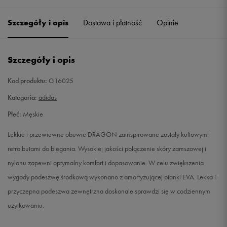
40 2/3
25,5 cm
Powiadom o dostępności
Szczegóły i opis
Dostawa i płatność
Opinie
41 1/3
26 cm
Powiadom o dostępności
Szczegóły i opis
42
26,5 cm
Powiadom o dostępności
Kod produktu:
G16025
42 2/3
27 cm
Powiadom o dostępności
Kategoria:
adidas
Płeć:
Męskie
43 1/3
27,5 cm
Powiadom o dostępności
Lekkie i przewiewne obuwie DRAGON zainspirowane zostały kultowymi
44
28 cm
Powiadom o dostępności
retro butami do biegania. Wysokiej jakości połączenie skóry zamszowej i
nylonu zapewni optymalny komfort i dopasowanie. W celu zwiększenia
44 2/3
28,5 cm
Powiadom o dostępności
wygody podeszwę środkową wykonano z amortyzującej pianki EVA. Lekka i
przyczepna podeszwa zewnętrzna doskonale sprawdzi się w codziennym
45 1/3
29 cm
Powiadom o dostępności
użytkowaniu.
46
29,5 cm
Powiadom o dostępności