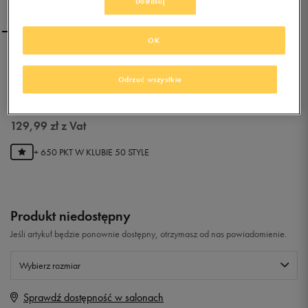
Dostosuj
OK
ADIDAS DRAGON
Odrzuć wszystkie
0.0
(
0
)
129,99
zł
z Vat
+ 650 PKT W
KLUBIE 50 STYLE
Produkt niedostępny
Jeśli artykuł będzie ponownie dostępny, otrzymasz od nas powiadomienie.
Wybierz rozmiar
Sprawdź dostępność w salonach
Rozmiary EU
Rozmiary US