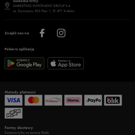
Siedziba firmy
Jak wybrać buty na zimę?
Stylizacje damskie
Sklepy stacjonarne
MARKETING INVESTMENT GROUP S.A.
os. Dywizjonu 303 Paw. 1, 31-871 Kraków
Więcej >
Klub 50 style
Regulamin sklepu 50 style
Praca
Regulamin aplikacji 50 style
Informacje o firmie
Więcej regulaminów >
Znajdź nas na
Pobierz aplikację
Metody płatności
Formy dostawy
Dostawa tylko na terenie Polski