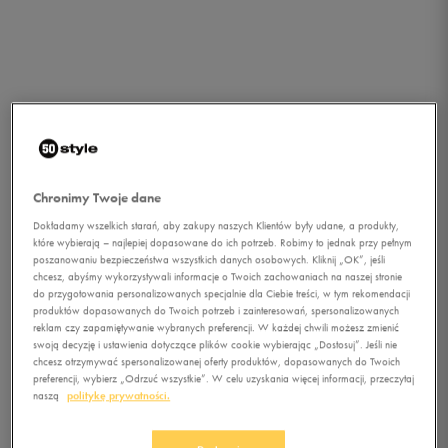
Chronimy Twoje dane
Dokładamy wszelkich starań, aby zakupy naszych Klientów były udane, a produkty,
które wybierają – najlepiej dopasowane do ich potrzeb. Robimy to jednak przy pełnym
poszanowaniu bezpieczeństwa wszystkich danych osobowych. Kliknij „OK”, jeśli
chcesz, abyśmy wykorzystywali informacje o Twoich zachowaniach na naszej stronie
do przygotowania personalizowanych specjalnie dla Ciebie treści, w tym rekomendacji
produktów dopasowanych do Twoich potrzeb i zainteresowań, spersonalizowanych
reklam czy zapamiętywanie wybranych preferencji. W każdej chwili możesz zmienić
swoją decyzję i ustawienia dotyczące plików cookie wybierając „Dostosuj”. Jeśli nie
chcesz otrzymywać spersonalizowanej oferty produktów, dopasowanych do Twoich
preferencji, wybierz „Odrzuć wszystkie”. W celu uzyskania więcej informacji, przeczytaj
1/4
naszą
politykę prywatności.