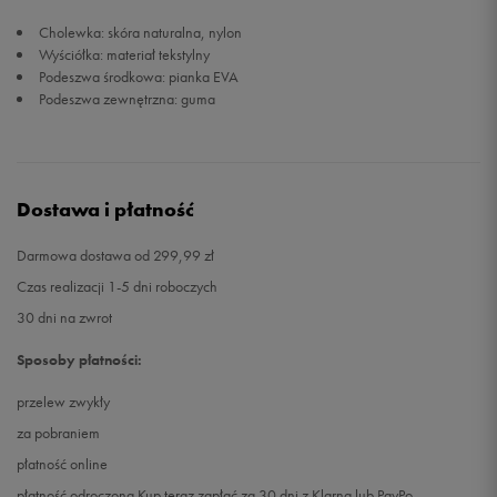
Cholewka: skóra naturalna, nylon
46 2/3
30 cm
Powiadom o dostępności
Wyściółka: materiał tekstylny
Podeszwa środkowa: pianka EVA
Podeszwa zewnętrzna: guma
47 1/3
30,5 cm
Powiadom o dostępności
48
31 cm
Powiadom o dostępności
Dostawa i płatność
49 1/3
32 cm
Powiadom o dostępności
Darmowa dostawa od 299,99 zł
Czas realizacji 1-5 dni roboczych
30 dni na zwrot
Sposoby płatności:
przelew zwykły
za pobraniem
płatność online
płatność odroczona Kup teraz zapłać za 30 dni z Klarną lub PayPo