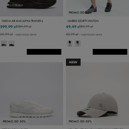
PROMO: DO -30%
NIKE M AIR MAX ALPHA TRAINER 6
UMBRO SZORTY HOLTON
299,99 zł
49,49 zł
389,99 zł
89,99 zł
311,99 zł
- najniższa cena
53,99 zł
- najniższa cena
NEW
PROMO: DO -30%
PROMO: DO -30%