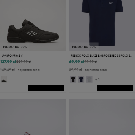
PROMO: DO -30%
PROMO: DO -30%
UMBRO PRIME VI
REEBOK POLO BLAZE EMBROIDERED SS POLO SHIRT
137,99 zł
69,99 zł
229,99 zł
99,99 zł
149,49 zł
- najniższa cena
89,99 zł
- najniższa cena
+ 1