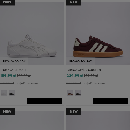
NEW
NEW
PROMO: DO -30%
PROMO: DO -30%
PUMA CATCH SOLEIL
ADIDAS GRAND COURT 3.0
159,99 zł
224,99 zł
199,99 zł
299,99 zł
179,99 zł
- najniższa cena
254,99 zł
- najniższa cena
NEW
NEW