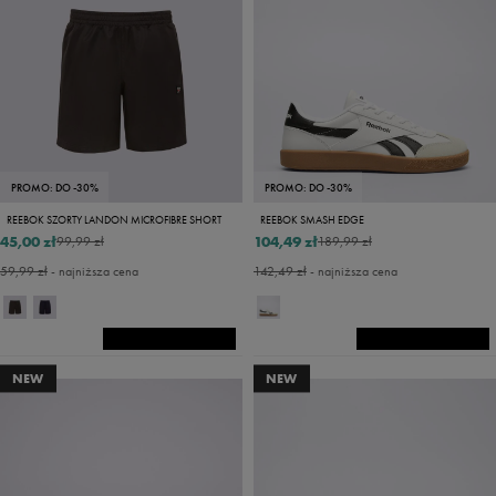
PROMO: DO -30%
PROMO: DO -30%
REEBOK SZORTY LANDON MICROFIBRE SHORT
REEBOK SMASH EDGE
45,00 zł
104,49 zł
99,99 zł
189,99 zł
59,99 zł
- najniższa cena
142,49 zł
- najniższa cena
NEW
NEW