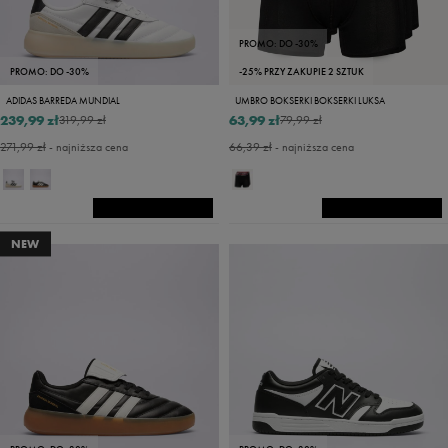
PROMO: DO -30%
PROMO: DO -30%
-25% PRZY ZAKUPIE 2 SZTUK
ADIDAS BARREDA MUNDIAL
UMBRO BOKSERKI BOKSERKI LUKSA
239,99 zł
63,99 zł
319,99 zł
79,99 zł
271,99 zł
- najniższa cena
66,39 zł
- najniższa cena
NEW