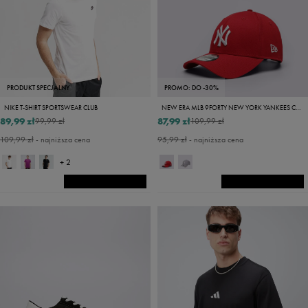
PRODUKT SPECJALNY
PROMO: DO -30%
NIKE T-SHIRT SPORTSWEAR CLUB
NEW ERA MLB 9FORTY NEW YORK YANKEES CAP LEAGUE B NY YANKEES
89,99 zł
87,99 zł
99,99 zł
109,99 zł
109,99 zł
- najniższa cena
95,99 zł
- najniższa cena
+ 2