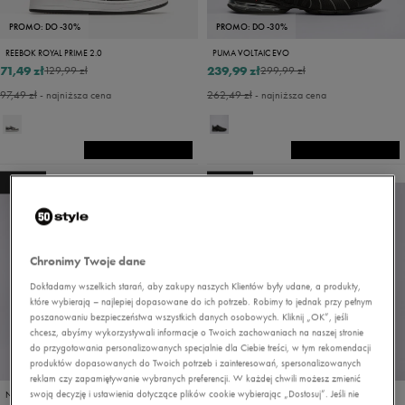
PROMO: DO -30%
PROMO: DO -30%
REEBOK ROYAL PRIME 2.0
PUMA VOLTAIC EVO
71,49 zł
239,99 zł
129,99 zł
299,99 zł
97,49 zł
- najniższa cena
262,49 zł
- najniższa cena
NEW
NEW
Chronimy Twoje dane
Dokładamy wszelkich starań, aby zakupy naszych Klientów były udane, a produkty,
które wybierają – najlepiej dopasowane do ich potrzeb. Robimy to jednak przy pełnym
poszanowaniu bezpieczeństwa wszystkich danych osobowych. Kliknij „OK”, jeśli
chcesz, abyśmy wykorzystywali informacje o Twoich zachowaniach na naszej stronie
do przygotowania personalizowanych specjalnie dla Ciebie treści, w tym rekomendacji
produktów dopasowanych do Twoich potrzeb i zainteresowań, spersonalizowanych
PROMO: DO -30%
reklam czy zapamiętywanie wybranych preferencji. W każdej chwili możesz zmienić
swoją decyzję i ustawienia dotyczące plików cookie wybierając „Dostosuj”. Jeśli nie
NEW BALANCE LI ML373V2
ADIDAS STREETTALK