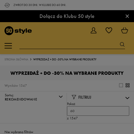
ZWROT DO 30 DNI. W KLUBIE DO 60 DNI.
×
Dołącz do Klubu 50 style
STRONA GŁÓWNA
WYPRZEDAŻ + DO -30% NA WYBRANE PRODUKTY
WYPRZEDAŻ + DO -30% NA WYBRANE PRODUKTY
Wyników
1547
Sortuj:
FILTRUJ
REKOMENDOWANE
Pokaż
60
z 1547
Nie wybrano filtrów