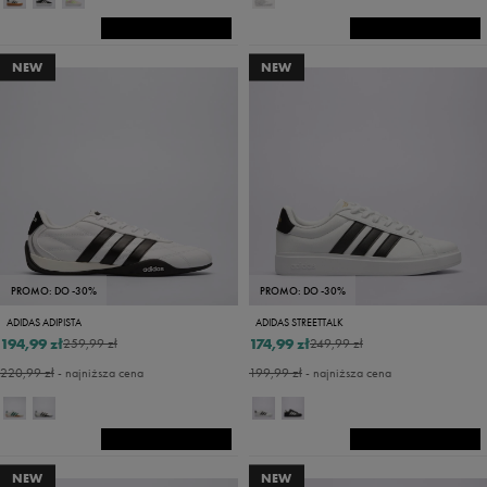
NEW
NEW
PROMO: DO -30%
PROMO: DO -30%
ADIDAS ADIPISTA
ADIDAS STREETTALK
194,99 zł
174,99 zł
259,99 zł
249,99 zł
220,99 zł
- najniższa cena
199,99 zł
- najniższa cena
NEW
NEW