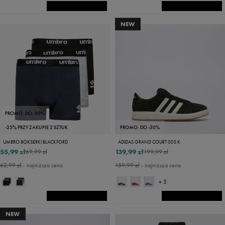
NEW
PROMO: DO -30%
-25% PRZY ZAKUPIE 2 SZTUK
PROMO: DO -30%
UMBRO BOKSERKI BLACKFORD
ADIDAS GRAND COURT 00S K
55,99 zł
139,99 zł
69,99 zł
199,99 zł
62,99 zł
- najniższa cena
159,99 zł
- najniższa cena
+ 3
NEW