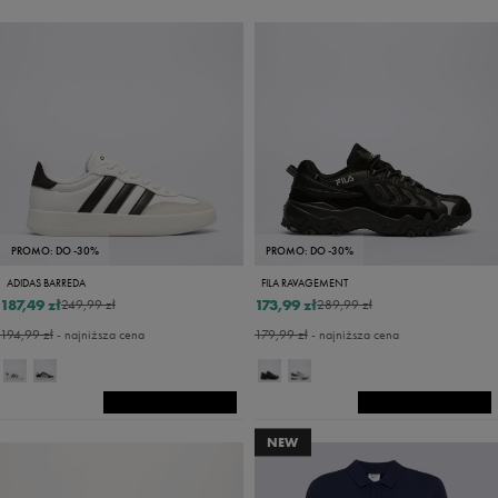
PROMO: DO -30%
PROMO: DO -30%
ADIDAS BARREDA
FILA RAVAGEMENT
187,49 zł
173,99 zł
249,99 zł
289,99 zł
194,99 zł
- najniższa cena
179,99 zł
- najniższa cena
NEW