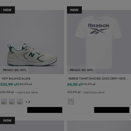
NEW
NEW
PROMO: DO -30%
PROMO: DO -30%
NEW BALANCE ML408
REEBOK T-SHIRT CHAD BIG LOGO CREW NECK SS TEE
233,99 zł
54,00 zł
259,99 zł
119,99 zł
251,99 zł
- najniższa cena
119,99 zł
- najniższa cena
+ 4
NEW