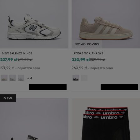
PROMO: DO -30%
NEW BALANCE ML408
ADIDAS GC ALPHA SK8
237,99 zł
230,99 zł
279,99 zł
329,99 zł
271,99 zł
- najniższa cena
263,99 zł
- najniższa cena
+ 4
NEW