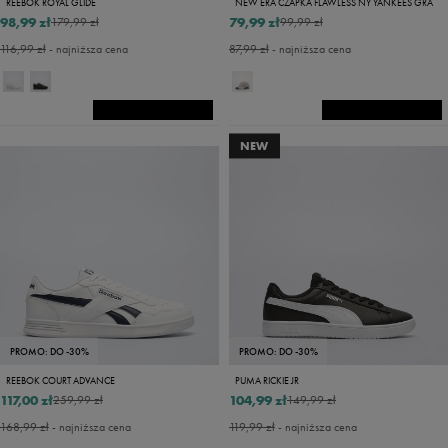
REEBOK ROYAL GLIDE
NEW ERA CZAPKA FLAWLESS NY YANKEES GRA
98,99 zł
79,99 zł
179,99 zł
99,99 zł
116,99 zł
- najniższa cena
87,99 zł
- najniższa cena
NEW
PROMO: DO -30%
PROMO: DO -30%
REEBOK COURT ADVANCE
PUMA RICKIE JR
117,00 zł
104,99 zł
259,99 zł
149,99 zł
168,99 zł
- najniższa cena
119,99 zł
- najniższa cena