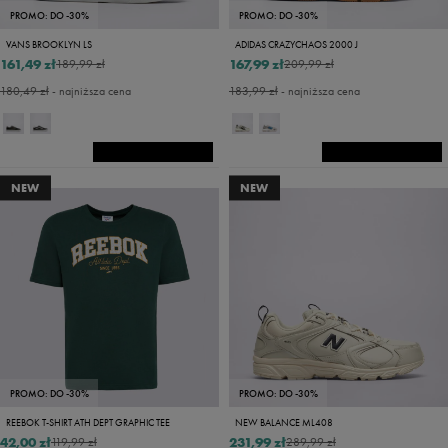
PROMO: DO -30%
PROMO: DO -30%
VANS BROOKLYN LS
ADIDAS CRAZYCHAOS 2000 J
161,49 zł
167,99 zł
189,99 zł
209,99 zł
180,49 zł
- najniższa cena
183,99 zł
- najniższa cena
NEW
NEW
PROMO: DO -30%
PROMO: DO -30%
REEBOK T-SHIRT ATH DEPT GRAPHIC TEE
NEW BALANCE ML408
42,00 zł
231,99 zł
119,99 zł
289,99 zł