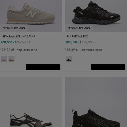
PROMO: DO -30%
PROMO: DO -30%
NEW BALANCE LI WL373V2
FILA FIRETRAIL EVO
174,99 zł
103,50 zł
249,99 zł
229,99 zł
199,99 zł
- najniższa cena
126,49 zł
- najniższa cena