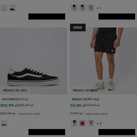
+ 1
NEW
PROMO: DO -30%
PROMO: DO -30%
VANS BROOKLYN LS
REEBOK SZORTY YALE
202,99 zł
54,00 zł
289,99 zł
119,99 zł
209,99 zł
- najniższa cena
77,99 zł
- najniższa cena
+ 5