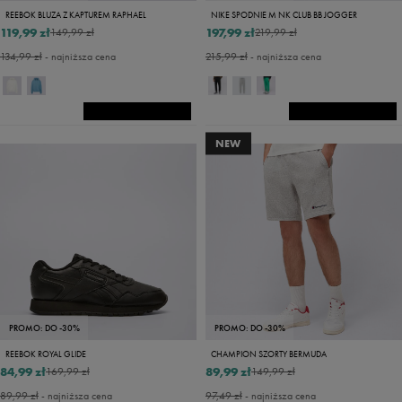
REEBOK BLUZA Z KAPTUREM RAPHAEL
NIKE SPODNIE M NK CLUB BB JOGGER
119,99 zł
197,99 zł
149,99 zł
219,99 zł
134,99 zł
- najniższa cena
215,99 zł
- najniższa cena
NEW
PROMO: DO -30%
PROMO: DO -30%
REEBOK ROYAL GLIDE
CHAMPION SZORTY BERMUDA
84,99 zł
89,99 zł
169,99 zł
149,99 zł
89,99 zł
- najniższa cena
97,49 zł
- najniższa cena