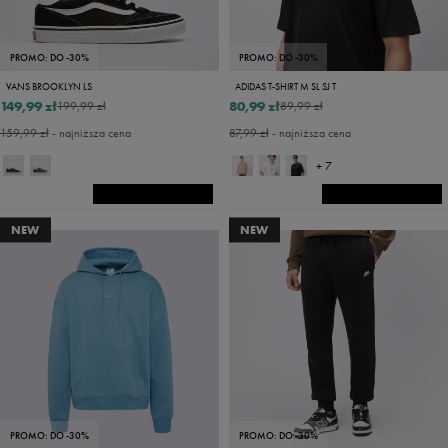
PROMO: DO -30%
PROMO: DO -30%
VANS BROOKLYN LS
ADIDAS T-SHIRT M SL SJ T
149,99 zł
80,99 zł
199,99 zł
89,99 zł
159,99 zł
- najniższa cena
87,99 zł
- najniższa cena
+ 7
NEW
NEW
PROMO: DO -30%
PROMO: DO -30%