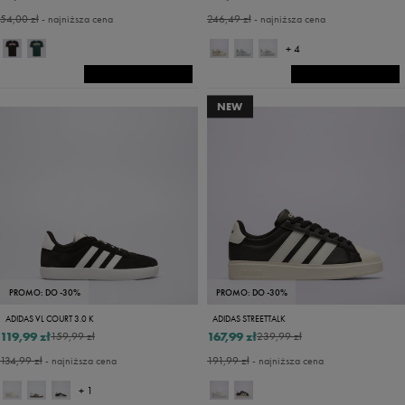
54,00 zł
- najniższa cena
246,49 zł
- najniższa cena
+ 4
NEW
PROMO: DO -30%
PROMO: DO -30%
ADIDAS VL COURT 3.0 K
ADIDAS STREETTALK
119,99 zł
167,99 zł
159,99 zł
239,99 zł
134,99 zł
- najniższa cena
191,99 zł
- najniższa cena
+ 1