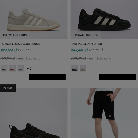
PROMO: DO -30%
PROMO: DO -30%
ADIDAS GRAND COURT 00S K
ADIDAS GC ALPHA SK8
139,99 zł
247,49 zł
199,99 zł
329,99 zł
159,99 zł
- najniższa cena
280,49 zł
- najniższa cena
+ 3
NEW