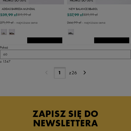
PROMO: DO -30%
PROMO: DO -30%
ADIDAS BARREDA MUNDIAL
NEW BALANCE BB480L
239,99 zł
237,99 zł
319,99 zł
339,99 zł
271,99 zł
- najniższa cena
244,99 zł
- najniższa cena
Pokaż
60
z 1547
z
26
ZAPISZ SIĘ DO
NEWSLETTERA