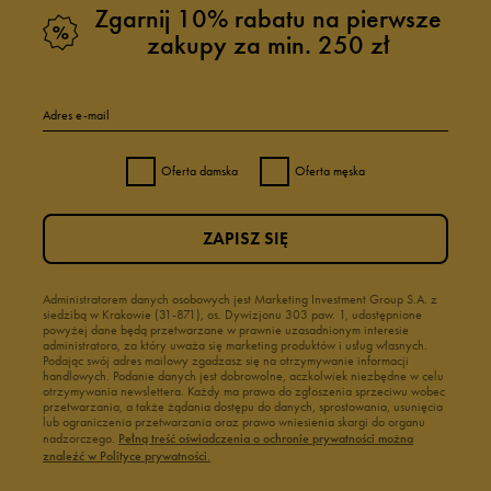
Zgarnij 10% rabatu na pierwsze
zakupy za min. 250 zł
Adres e-mail
Oferta damska
Oferta męska
ZAPISZ SIĘ
Administratorem danych osobowych jest Marketing Investment Group S.A. z
siedzibą w Krakowie (31-871), os. Dywizjonu 303 paw. 1, udostępnione
powyżej dane będą przetwarzane w prawnie uzasadnionym interesie
administratora, za który uważa się marketing produktów i usług własnych.
Podając swój adres mailowy zgadzasz się na otrzymywanie informacji
handlowych. Podanie danych jest dobrowolne, aczkolwiek niezbędne w celu
otrzymywania newslettera. Każdy ma prawo do zgłoszenia sprzeciwu wobec
przetwarzania, a także żądania dostępu do danych, sprostowania, usunięcia
lub ograniczenia przetwarzania oraz prawo wniesienia skargi do organu
nadzorczego.
Pełną treść oświadczenia o ochronie prywatności można
znaleźć w Polityce prywatności.