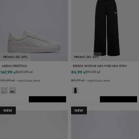
PROMO: DO -30%
PROMO: DO -30%
ADIDAS STREETTALK
REEBOK SPODNIE YARA WIDE HEM OPEN
167,99 zł
84,99 zł
239,99 zł
99,99 zł
191,99 zł
- najniższa cena
89,99 zł
- najniższa cena
NEW
NEW