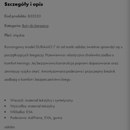
Szczegóły i opis
42 2/3
27 cm
Powiadom o dostępności
Kod produktu:
B33550
43 1/3
27,5 cm
Powiadom o dostępności
Kategoria:
Buty do biegania
Płeć:
Męskie
44
28 cm
Powiadom o dostępności
Runningowy model DURAMO 7 M od marki adidas świetnie sprawdzi się u
44 2/3
28,5 cm
Powiadom o dostępności
początkujących biegaczy. Przewiewna i elastyczna cholewka zadba o
komfort treningu. Jej bezszwowa konstrukcja poprawi dopasowanie oraz
45 1/3
29 cm
Powiadom o dostępności
zmniejszy ryzyko otarć. Amortyzowana podeszwa i przyczepny bieżnik
zadbają o komfort i bezpieczeństwo biegu.
46
29,5 cm
Powiadom o dostępności
46 2/3
30 cm
Powiadom o dostępności
Wierzch: materiał tekstylny i syntetyczny
Wyściółka: materiał tekstylny
Wkładka: EVA
Podeszwa: AdiPrene, EVA, guma
adidas