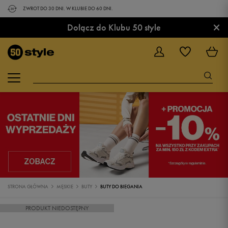
ZWROT DO 30 DNI. W KLUBIE DO 60 DNI.
×
Dołącz do Klubu 50 style
STRONA GŁÓWNA
MĘSKIE
BUTY
BUTY DO BIEGANIA
PRODUKT NIEDOSTĘPNY