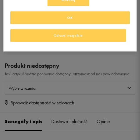
0.0
(
0
)
OK
79,99
zł
z Vat
Odrzuć wszystkie
+ 400 PKT W
KLUBIE 50 STYLE
Produkt niedostępny
Jeśli artykuł będzie ponownie dostępny, otrzymasz od nas powiadomienie.
Wybierz rozmiar
Sprawdź dostępność w salonach
Rozmiary EU
Rozmiary US
41 1/3
26 cm
Powiadom o dostępności
Szczegóły i opis
Dostawa i płatność
Opinie
42
26,5 cm
Powiadom o dostępności