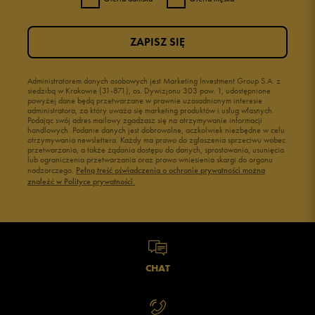
ZAPISZ SIĘ
Administratorem danych osobowych jest Marketing Investment Group S.A. z
siedzibą w Krakowie (31-871), os. Dywizjonu 303 paw. 1, udostępnione
powyżej dane będą przetwarzane w prawnie uzasadnionym interesie
administratora, za który uważa się marketing produktów i usług własnych.
Podając swój adres mailowy zgadzasz się na otrzymywanie informacji
handlowych. Podanie danych jest dobrowolne, aczkolwiek niezbędne w celu
otrzymywania newslettera. Każdy ma prawo do zgłoszenia sprzeciwu wobec
przetwarzania, a także żądania dostępu do danych, sprostowania, usunięcia
lub ograniczenia przetwarzania oraz prawo wniesienia skargi do organu
nadzorczego.
Pełną treść oświadczenia o ochronie prywatności można
znaleźć w Polityce prywatności.
CHAT