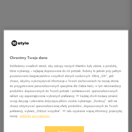
Chronimy Twoje dane
Dokładamy wszelkich starań, aby zakupy naszych Klientów były udane, a produkty,
które wybierają – najlepiej dopasowane do ich potrzeb. Robimy to jednak przy pełnym
poszanowaniu bezpieczeństwa wszystkich danych osobowych. Kliknij „OK”, jeśli
chcesz, abyśmy wykorzystywali informacje o Twoich zachowaniach na naszej stronie
do przygotowania personalizowanych specjalnie dla Ciebie treści, w tym rekomendacji
1/1
produktów dopasowanych do Twoich potrzeb i zainteresowań, spersonalizowanych
reklam czy zapamiętywanie wybranych preferencji. W każdej chwili możesz zmienić
swoją decyzję i ustawienia dotyczące plików cookie wybierając „Dostosuj”. Jeśli nie
chcesz otrzymywać spersonalizowanej oferty produktów, dopasowanych do Twoich
preferencji, wybierz „Odrzuć wszystkie”. W celu uzyskania więcej informacji, przeczytaj
naszą
politykę prywatności.
ADIDAS DURAMO 7 M
Dostosuj