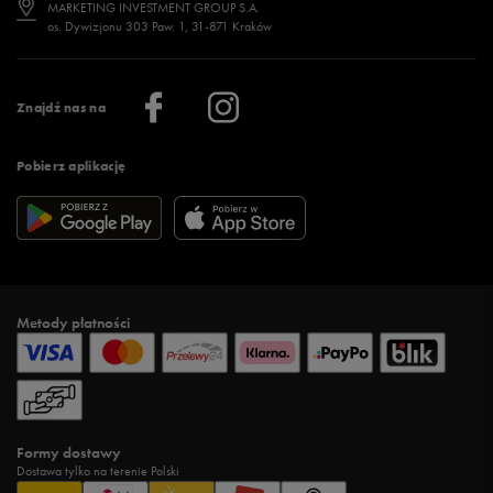
Jak wybrać buty na zimę?
Stylizacje damskie
Sklepy stacjonarne
MARKETING INVESTMENT GROUP S.A.
os. Dywizjonu 303 Paw. 1, 31-871 Kraków
Więcej >
Klub 50 style
Regulamin sklepu 50 style
Praca
Regulamin aplikacji 50 style
Informacje o firmie
Więcej regulaminów >
Znajdź nas na
Pobierz aplikację
Metody płatności
Formy dostawy
Dostawa tylko na terenie Polski