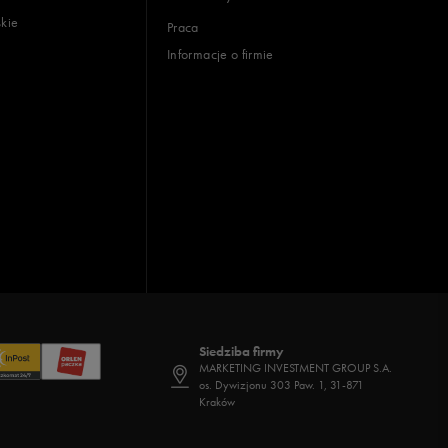
skie
Praca
Informacje o firmie
Siedziba firmy
MARKETING INVESTMENT GROUP S.A.
os. Dywizjonu 303 Paw. 1, 31-871
Kraków