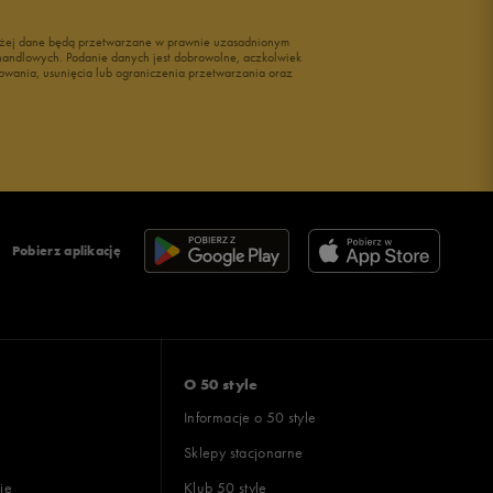
wyżej dane będą przetwarzane w prawnie uzasadnionym
i handlowych. Podanie danych jest dobrowolne, aczkolwiek
owania, usunięcia lub ograniczenia przetwarzania oraz
Pobierz aplikację
O 50 style
Informacje o 50 style
Sklepy stacjonarne
ie
Klub 50 style