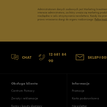
Administratorem danych osobowych jest Marketing Investme
interesie administratora, za który uważa się marketing pro
niezbędne w celu otrzymywania newslettera. Każdy ma prawo
prawo wniesienia skargi do organu nadzorczego.
Pełną treś
12 681 84
CHAT
SKLEP@50
90
Obsługa klienta
Informacje
Centrum Pomocy
Promocje
Zwroty i reklamacje
Karta podarunkowa
Formy i koszty dostawy
Newsletter