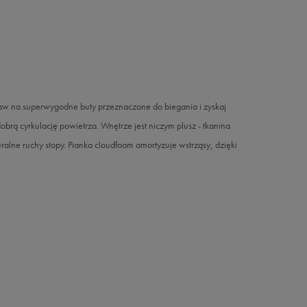
taw na superwygodne buty przeznaczone do biegania i zyskaj
obrą cyrkulację powietrza. Wnętrze jest niczym plusz - tkanina
uralne ruchy stopy. Pianka cloudfoam amortyzuje wstrząsy, dzięki