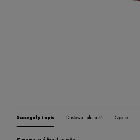
Skechers
Timberland
Umbro
Under Armour
Up8
U.S. Polo ASSN.
Vans
Szczegóły i opis
Dostawa i płatność
Opinie