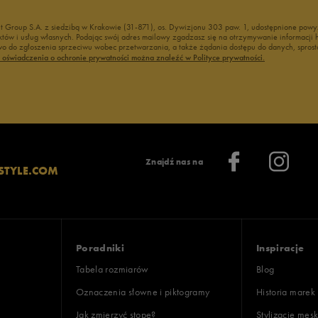
nt Group S.A. z siedzibą w Krakowie (31-871), os. Dywizjonu 303 paw. 1, udostępnione po
duktów i usług własnych. Podając swój adres mailowy zgadzasz się na otrzymywanie informacj
 do zgłoszenia sprzeciwu wobec przetwarzania, a także żądania dostępu do danych, sprost
ć oświadczenia o ochronie prywatności można znaleźć w Polityce prywatności.
Znajdź nas na
STYLE.COM
Poradniki
Inspiracje
Tabela rozmiarów
Blog
Oznaczenia słowne i piktogramy
Historia marek
Jak zmierzyć stopę?
Stylizacje męsk