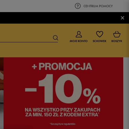
CENTRUM POMOCY
×
MOJE KONTO
SCHOWEK
KOSZYK
BUTY DLA CHŁOPCA
BUTY DLA DZIEWCZYNKI
0-4 lat
0-4 lat
4-8 lat
4-8 lat
9-16 lat
9-16 lat