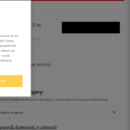
IDAS DURAMO 7 M
asowane do ich
0.0
(
0
)
śli chcesz,
ecjalnie dla
9,99
zł
z Vat
 reklam czy
w cookie
eferencji,
+ 650 PKT W
KLUBIE 50 STYLE
OK
odukt niedostępny
i artykuł będzie ponownie dostępny, otrzymasz od nas powiadomienie.
bierz rozmiar
prawdź dostępność w salonach
Rozmiary EU
Rozmiary US