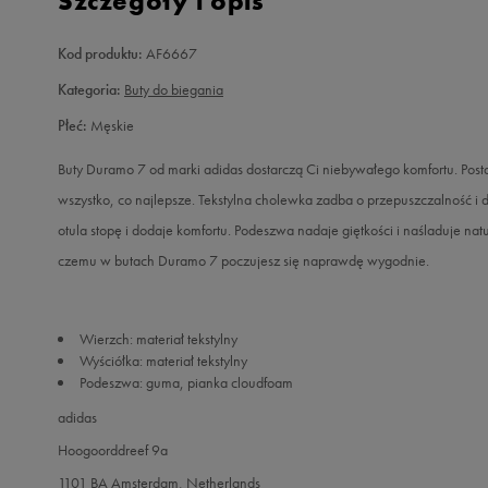
Szczegóły i opis
Kod produktu:
AF6667
Kategoria:
Buty do biegania
Płeć:
Męskie
Buty Duramo 7 od marki adidas dostarczą Ci niebywałego komfortu. Pos
wszystko, co najlepsze. Tekstylna cholewka zadba o przepuszczalność i d
otula stopę i dodaje komfortu. Podeszwa nadaje giętkości i naśladuje nat
czemu w butach Duramo 7 poczujesz się naprawdę wygodnie.
Wierzch: materiał tekstylny
Wyściółka: materiał tekstylny
Podeszwa: guma, pianka cloudfoam
adidas
Hoogoorddreef 9a
1101 BA Amsterdam, Netherlands