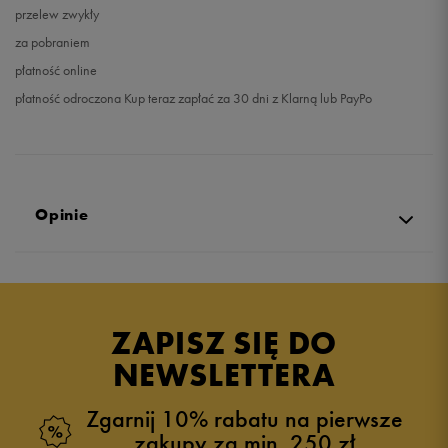
przelew zwykły
za pobraniem
płatność online
płatność odroczona Kup teraz zapłać za 30 dni z Klarną lub PayPo
Opinie
Produkt nie posiada recenzji
ZAPISZ SIĘ DO
NEWSLETTERA
Zgarnij 10% rabatu na pierwsze
zakupy za min. 250 zł