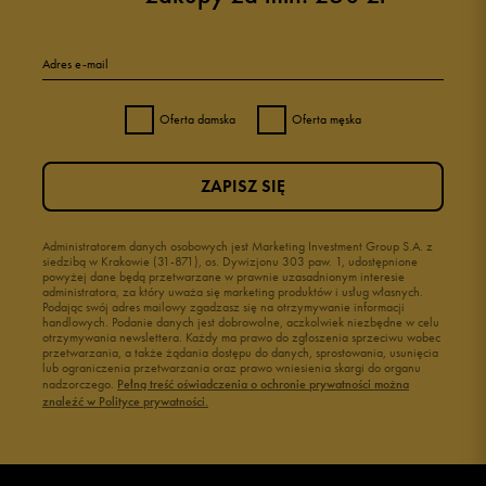
Adres e-mail
Oferta damska
Oferta męska
ZAPISZ SIĘ
Administratorem danych osobowych jest Marketing Investment Group S.A. z
siedzibą w Krakowie (31-871), os. Dywizjonu 303 paw. 1, udostępnione
powyżej dane będą przetwarzane w prawnie uzasadnionym interesie
administratora, za który uważa się marketing produktów i usług własnych.
Podając swój adres mailowy zgadzasz się na otrzymywanie informacji
handlowych. Podanie danych jest dobrowolne, aczkolwiek niezbędne w celu
otrzymywania newslettera. Każdy ma prawo do zgłoszenia sprzeciwu wobec
przetwarzania, a także żądania dostępu do danych, sprostowania, usunięcia
lub ograniczenia przetwarzania oraz prawo wniesienia skargi do organu
nadzorczego.
Pełną treść oświadczenia o ochronie prywatności można
znaleźć w Polityce prywatności.