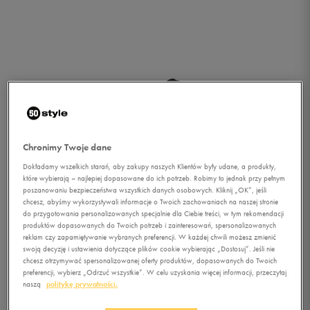
Chronimy Twoje dane
Dokładamy wszelkich starań, aby zakupy naszych Klientów były udane, a produkty,
które wybierają – najlepiej dopasowane do ich potrzeb. Robimy to jednak przy pełnym
poszanowaniu bezpieczeństwa wszystkich danych osobowych. Kliknij „OK”, jeśli
chcesz, abyśmy wykorzystywali informacje o Twoich zachowaniach na naszej stronie
do przygotowania personalizowanych specjalnie dla Ciebie treści, w tym rekomendacji
produktów dopasowanych do Twoich potrzeb i zainteresowań, spersonalizowanych
reklam czy zapamiętywanie wybranych preferencji. W każdej chwili możesz zmienić
swoją decyzję i ustawienia dotyczące plików cookie wybierając „Dostosuj”. Jeśli nie
chcesz otrzymywać spersonalizowanej oferty produktów, dopasowanych do Twoich
1/3
preferencji, wybierz „Odrzuć wszystkie”. W celu uzyskania więcej informacji, przeczytaj
naszą
politykę prywatności.