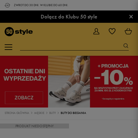
ZWROT DO 30 DNI. W KLUBIE DO 60 DNI.
×
Dołącz do Klubu 50 style
STRONA GŁÓWNA
MĘSKIE
BUTY
BUTY DO BIEGANIA
PRODUKT NIEDOSTĘPNY