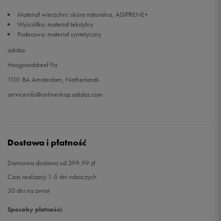
Materiał wierzchni: skóra naturalna, ADIPRENE+
48
31 cm
Powiadom o dostępności
Wyściółka: materiał tekstylny
Podeszwa: materiał syntetyczny
adidas
Hoogoorddreef 9a
1101 BA Amsterdam, Netherlands
serviceinfo@onlineshop.adidas.com
Dostawa i płatność
Darmowa dostawa od 299,99 zł
Czas realizacji 1-5 dni roboczych
30 dni na zwrot
Sposoby płatności: