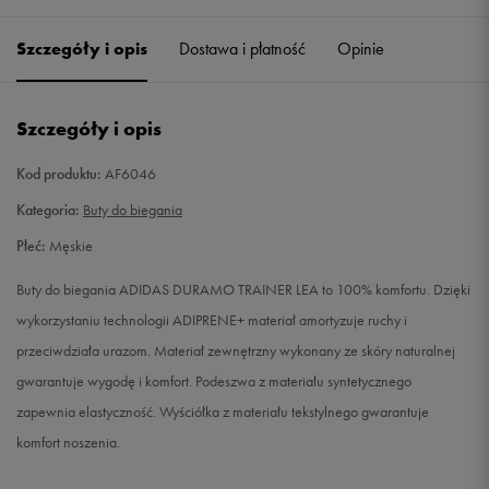
41 1/3
26 cm
Powiadom o dostępności
Szczegóły i opis
Dostawa i płatność
Opinie
42
26,5 cm
Powiadom o dostępności
Szczegóły i opis
42 2/3
27 cm
Powiadom o dostępności
Kod produktu:
AF6046
43 1/3
27,5 cm
Powiadom o dostępności
Kategoria:
Buty do biegania
Płeć:
Męskie
44
28 cm
Powiadom o dostępności
Buty do biegania ADIDAS DURAMO TRAINER LEA to 100% komfortu. Dzięki
44 2/3
28,5 cm
Powiadom o dostępności
wykorzystaniu technologii ADIPRENE+ materiał amortyzuje ruchy i
przeciwdziała urazom. Materiał zewnętrzny wykonany ze skóry naturalnej
45 1/3
29 cm
Powiadom o dostępności
gwarantuje wygodę i komfort. Podeszwa z materiału syntetycznego
zapewnia elastyczność. Wyściółka z materiału tekstylnego gwarantuje
46
29,5 cm
Powiadom o dostępności
komfort noszenia.
46 2/3
30 cm
Powiadom o dostępności