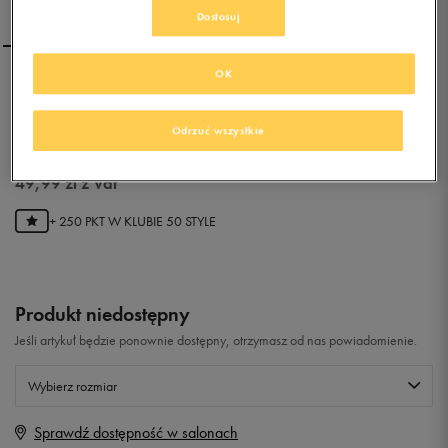
Dostosuj
OK
ADIDAS DURAMO
TRAINER LEA
Odrzuć wszystkie
0.0
(
0
)
49,99
zł
z Vat
+ 250 PKT W
KLUBIE 50 STYLE
Produkt niedostępny
Jeśli artykuł będzie ponownie dostępny, otrzymasz od nas powiadomienie.
Wybierz rozmiar
Sprawdź dostępność w salonach
Rozmiary EU
Rozmiary US