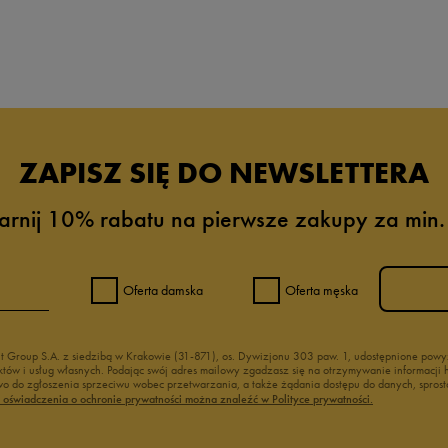
da recenzji
ZAPISZ SIĘ DO NEWSLETTERA
arnij 10% rabatu na pierwsze zakupy za min.
Oferta damska
Oferta męska
nt Group S.A. z siedzibą w Krakowie (31-871), os. Dywizjonu 303 paw. 1, udostępnione po
duktów i usług własnych. Podając swój adres mailowy zgadzasz się na otrzymywanie informacj
 do zgłoszenia sprzeciwu wobec przetwarzania, a także żądania dostępu do danych, sprost
ć oświadczenia o ochronie prywatności można znaleźć w Polityce prywatności.