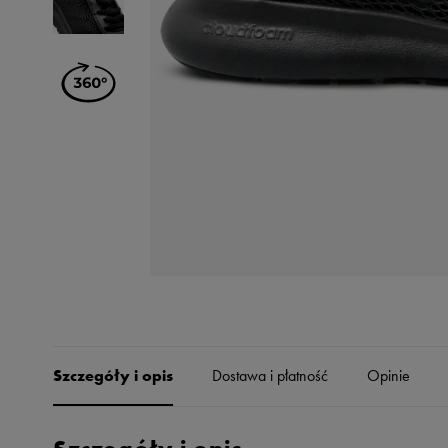
Skechers
Timberland
Umbro
Under Armour
Up8
U.S. Polo ASSN.
Vans
Szczegóły i opis
Dostawa i płatność
Opinie