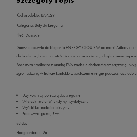
Szczegóły i opis
Kod produktu:
BA7529
Kategoria:
Buty do biegania
Płeć:
Damskie
Damskie obuwie do biegania ENERGY CLOUD W od marki Adidas cechuje
cholewka wykonana została w sposób bezszwowy, dzięki czemu zapewni
Podeszwa środkowa z pianką EVA zadba o doskonałą amortyzację i wygo
zgromadzoną w trakcie kontaktu z podłożem energię podczas fazy odbici
Użytkownicy polecają do: bieganie
Wierzch: materiał tekstylny i syntetyczny
Wyściółka: materiał tekstylny
Podeszwa: guma, EVA
adidas
Hoogoorddreef 9a