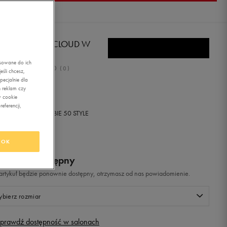
IDAS ENERGY CLOUD W
asowane do ich
0.0
(
0
)
śli chcesz,
ecjalnie dla
9,99
zł
z Vat
 reklam czy
w cookie
eferencji,
+ 650 PKT W
KLUBIE 50 STYLE
OK
odukt niedostępny
i artykuł będzie ponownie dostępny, otrzymasz od nas powiadomienie.
bierz rozmiar
prawdź dostępność w salonach
Rozmiary EU
Rozmiary US