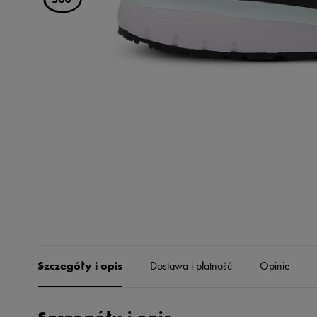
Skechers
Timberland
Umbro
Under Armour
Up8
U.S. Polo ASSN.
Vans
Szczegóły i opis
Dostawa i płatność
Opinie