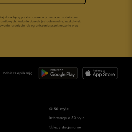
wyżej dane będą przetwarzane w prawnie uzasadnionym
i handlowych. Podanie danych jest dobrowolne, aczkolwiek
owania, usunięcia lub ograniczenia przetwarzania oraz
Pobierz aplikację
O 50 style
Informacje o 50 style
Sklepy stacjonarne