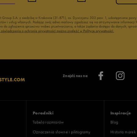
nt Group S.A. z siedzibą w Krakowie (31-871), os. Dywizjonu 303 paw. 1, udostępnione po
duktów i usług własnych. Podając swój adres mailowy zgadzasz się na otrzymywanie informacj
 do zgłoszenia sprzeciwu wobec przetwarzania, a także żądania dostępu do danych, sprost
ć oświadczenia o ochronie prywatności można znaleźć w Polityce prywatności.
Znajdź nas na
STYLE.COM
Poradniki
Inspiracje
Tabela rozmiarów
Blog
Oznaczenia słowne i piktogramy
Historia marek