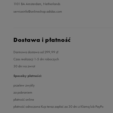
1101 BA Amsterdam, Netherlands
serviceinfo@onlineshop.adidas.com
Dostawa i płatność
Darmowa dostawa od 299,99 zł
Czas realizacji 1-5 dni roboczych
30 dni na zwrot
Sposoby płatności:
przelew zwykły
za pobraniem
płatność online
płatność odroczona Kup teraz zapłać za 30 dni z Klarną lub PayPo