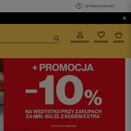
CENTRUM POMOCY
×
MOJE KONTO
SCHOWEK
KOSZYK
BUTY DLA CHŁOPCA
BUTY DLA DZIEWCZYNKI
0-4 lat
0-4 lat
4-8 lat
4-8 lat
9-16 lat
9-16 lat