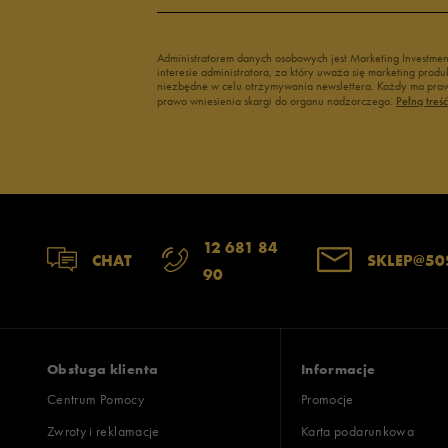
Administratorem danych osobowych jest Marketing Investme
interesie administratora, za który uważa się marketing pro
niezbędne w celu otrzymywania newslettera. Każdy ma prawo
prawo wniesienia skargi do organu nadzorczego.
Pełną treś
12 681 84
CHAT
SKLEP@50
90
Obsługa klienta
Informacje
Centrum Pomocy
Promocje
Zwroty i reklamacje
Karta podarunkowa