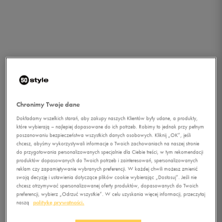
Chronimy Twoje dane
Dokładamy wszelkich starań, aby zakupy naszych Klientów były udane, a produkty,
które wybierają – najlepiej dopasowane do ich potrzeb. Robimy to jednak przy pełnym
poszanowaniu bezpieczeństwa wszystkich danych osobowych. Kliknij „OK”, jeśli
chcesz, abyśmy wykorzystywali informacje o Twoich zachowaniach na naszej stronie
do przygotowania personalizowanych specjalnie dla Ciebie treści, w tym rekomendacji
produktów dopasowanych do Twoich potrzeb i zainteresowań, spersonalizowanych
reklam czy zapamiętywanie wybranych preferencji. W każdej chwili możesz zmienić
swoją decyzję i ustawienia dotyczące plików cookie wybierając „Dostosuj”. Jeśli nie
chcesz otrzymywać spersonalizowanej oferty produktów, dopasowanych do Twoich
1/4
preferencji, wybierz „Odrzuć wszystkie”. W celu uzyskania więcej informacji, przeczytaj
naszą
politykę prywatności.