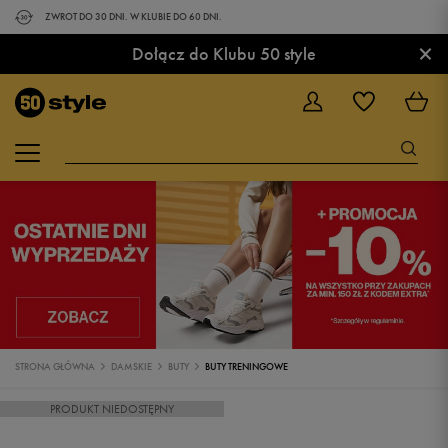
ZWROT DO 30 DNI. W KLUBIE DO 60 DNI.
×
Dołącz do Klubu 50 style
STRONA GŁÓWNA
DAMSKIE
BUTY
BUTY TRENINGOWE
PRODUKT NIEDOSTĘPNY