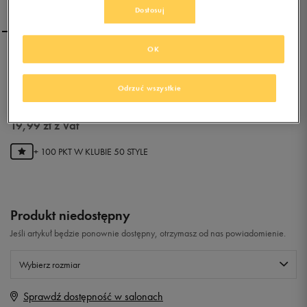
Dostosuj
OK
ADIDAS ESSENTIAL FUN 2
Odrzuć wszystkie
0.0
(
0
)
19,99
zł
z Vat
+ 100 PKT W
KLUBIE 50 STYLE
Produkt niedostępny
Jeśli artykuł będzie ponownie dostępny, otrzymasz od nas powiadomienie.
Wybierz rozmiar
Sprawdź dostępność w salonach
Rozmiary EU
Rozmiary US