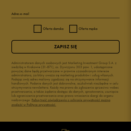
Adres e-mail
Oferta damska
Oferta męska
ZAPISZ SIĘ
Administratorem danych osobowych jest Marketing Investment Group S.A. z
siedzibą w Krakowie (31-871), os. Dywizjonu 303 paw. 1, udostępnione
powyżej dane będą przetwarzane w prawnie uzasadnionym interesie
administratora, za który uważa się marketing produktów i usług własnych.
Podając swój adres mailowy zgadzasz się na otrzymywanie informacji
handlowych. Podanie danych jest dobrowolne, aczkolwiek niezbędne w celu
otrzymywania newslettera. Każdy ma prawo do zgłoszenia sprzeciwu wobec
przetwarzania, a także żądania dostępu do danych, sprostowania, usunięcia
lub ograniczenia przetwarzania oraz prawo wniesienia skargi do organu
nadzorczego.
Pełną treść oświadczenia o ochronie prywatności można
znaleźć w Polityce prywatności.