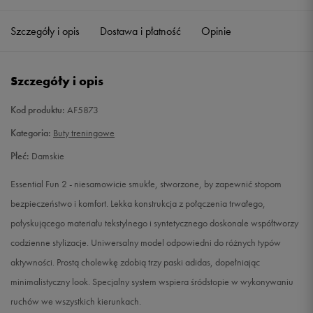
35 1/3
21,5 cm
Powiadom o dostępności
Szczegóły i opis
Dostawa i płatność
Opinie
36
22 cm
Powiadom o dostępności
Szczegóły i opis
36 2/3
22,5 cm
Powiadom o dostępności
Kod produktu:
AF5873
37 1/3
23 cm
Powiadom o dostępności
Kategoria:
Buty treningowe
Płeć:
Damskie
38
23,5 cm
Powiadom o dostępności
Essential Fun 2 - niesamowicie smukłe, stworzone, by zapewnić stopom
38 2/3
24 cm
Powiadom o dostępności
bezpieczeństwo i komfort. Lekka konstrukcja z połączenia trwałego,
połyskującego materiału tekstylnego i syntetycznego doskonale współtworzy
39 1/3
24,5 cm
Powiadom o dostępności
codzienne stylizacje. Uniwersalny model odpowiedni do różnych typów
aktywności. Prostą cholewkę zdobią trzy paski adidas, dopełniając
40
25 cm
Powiadom o dostępności
minimalistyczny look. Specjalny system wspiera śródstopie w wykonywaniu
ruchów we wszystkich kierunkach.
40 2/3
25,5 cm
Powiadom o dostępności