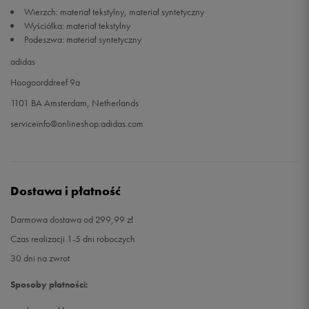
Wierzch: materiał tekstylny, materiał syntetyczny
Wyściółka: materiał tekstylny
41 1/3
26 cm
Powiadom o dostępności
Podeszwa: materiał syntetyczny
adidas
42
26,5 cm
Powiadom o dostępności
Hoogoorddreef 9a
42 2/3
27 cm
Powiadom o dostępności
1101 BA Amsterdam, Netherlands
serviceinfo@onlineshop.adidas.com
Dostawa i płatność
Darmowa dostawa od 299,99 zł
Czas realizacji 1-5 dni roboczych
30 dni na zwrot
Sposoby płatności: