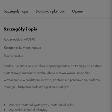
36
22 cm
Powiadom o dostępności
Szczegóły i opis
Dostawa i płatność
Opinie
36 2/3
22,5 cm
Powiadom o dostępności
Szczegóły i opis
37 1/3
23 cm
Powiadom o dostępności
Kod produktu:
AF5870
38
23,5 cm
Powiadom o dostępności
Kategoria:
Buty treningowe
Płeć:
Damskie
38 2/3
24 cm
Powiadom o dostępności
adidas Essential Fun 2 to lekka propozycja butów na trening i na co dzień.
39 1/3
24,5 cm
Powiadom o dostępności
Siateczkowy materiał wierzchni dba o przewiewność. Specjalne
wzmocnienie w śródstopiu sprawia, że stopa nie przesuwa się podczas
40
25 cm
Powiadom o dostępności
treningu. Elastyczna podeszwa jest niebrudząca.
40 2/3
25,5 cm
Powiadom o dostępności
Wierzch: materiał syntetyczny, materiał tekstylny
Wyściółka: materiał tekstylny
41 1/3
26 cm
Powiadom o dostępności