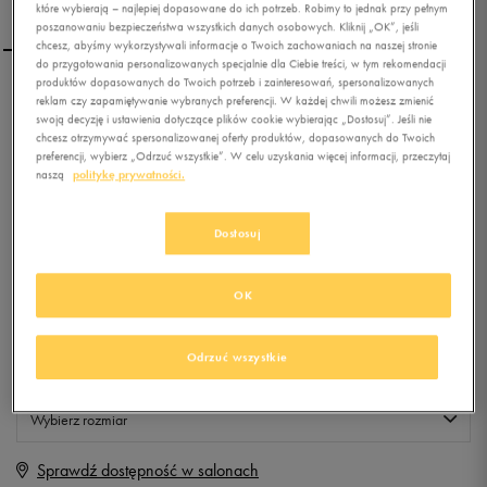
które wybierają – najlepiej dopasowane do ich potrzeb. Robimy to jednak przy pełnym
poszanowaniu bezpieczeństwa wszystkich danych osobowych. Kliknij „OK”, jeśli
chcesz, abyśmy wykorzystywali informacje o Twoich zachowaniach na naszej stronie
do przygotowania personalizowanych specjalnie dla Ciebie treści, w tym rekomendacji
produktów dopasowanych do Twoich potrzeb i zainteresowań, spersonalizowanych
ADIDAS ESSENTIAL FUN 2
reklam czy zapamiętywanie wybranych preferencji. W każdej chwili możesz zmienić
swoją decyzję i ustawienia dotyczące plików cookie wybierając „Dostosuj”. Jeśli nie
chcesz otrzymywać spersonalizowanej oferty produktów, dopasowanych do Twoich
preferencji, wybierz „Odrzuć wszystkie”. W celu uzyskania więcej informacji, przeczytaj
0.0
(
0
)
naszą
politykę prywatności.
99,99
zł
z Vat
Dostosuj
+ 500 PKT W
KLUBIE 50 STYLE
OK
Produkt niedostępny
Odrzuć wszystkie
Jeśli artykuł będzie ponownie dostępny, otrzymasz od nas powiadomienie.
Wybierz rozmiar
Sprawdź dostępność w salonach
Rozmiary EU
Rozmiary US