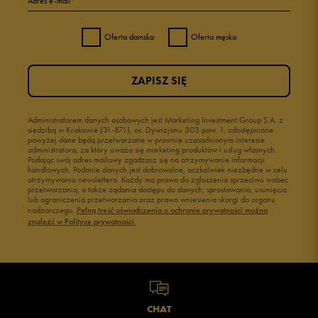
Adres e-mail
Oferta damska
Oferta męska
ZAPISZ SIĘ
Administratorem danych osobowych jest Marketing Investment Group S.A. z
siedzibą w Krakowie (31-871), os. Dywizjonu 303 paw. 1, udostępnione
powyżej dane będą przetwarzane w prawnie uzasadnionym interesie
administratora, za który uważa się marketing produktów i usług własnych.
Podając swój adres mailowy zgadzasz się na otrzymywanie informacji
handlowych. Podanie danych jest dobrowolne, aczkolwiek niezbędne w celu
otrzymywania newslettera. Każdy ma prawo do zgłoszenia sprzeciwu wobec
przetwarzania, a także żądania dostępu do danych, sprostowania, usunięcia
lub ograniczenia przetwarzania oraz prawo wniesienia skargi do organu
nadzorczego.
Pełną treść oświadczenia o ochronie prywatności można
znaleźć w Polityce prywatności.
CHAT