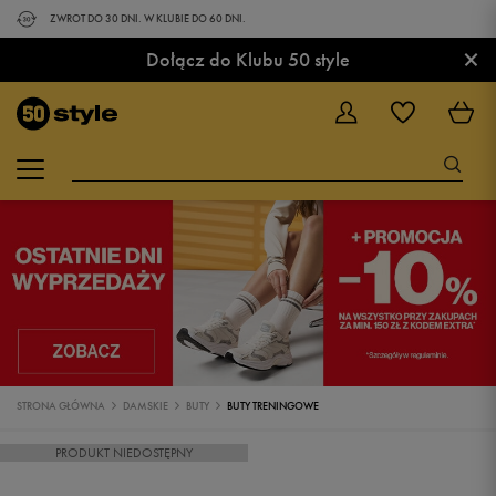
ZWROT DO 30 DNI. W KLUBIE DO 60 DNI.
×
Dołącz do Klubu 50 style
STRONA GŁÓWNA
DAMSKIE
BUTY
BUTY TRENINGOWE
PRODUKT NIEDOSTĘPNY