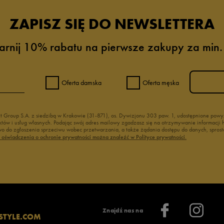
ZAPISZ SIĘ DO NEWSLETTERA
arnij 10% rabatu na pierwsze zakupy za min.
Oferta damska
Oferta męska
nt Group S.A. z siedzibą w Krakowie (31-871), os. Dywizjonu 303 paw. 1, udostępnione po
duktów i usług własnych. Podając swój adres mailowy zgadzasz się na otrzymywanie informacj
 do zgłoszenia sprzeciwu wobec przetwarzania, a także żądania dostępu do danych, sprost
ć oświadczenia o ochronie prywatności można znaleźć w Polityce prywatności.
Znajdź nas na
STYLE.COM