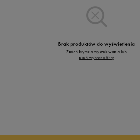
Vans
Skechers
Timberland
Umbro
Under Armour
Brak produktów do wyświetlenia
Up8
Zmień kryteria wyszukiwania lub
U.S. Polo ASSN.
usuń wybrane filtry
Vans
0