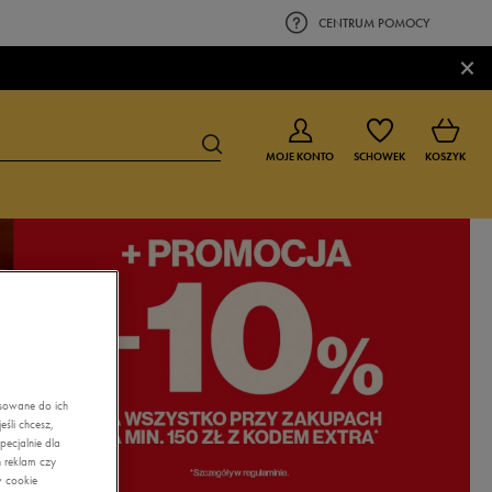
CENTRUM POMOCY
×
MOJE KONTO
SCHOWEK
KOSZYK
BUTY DLA CHŁOPCA
BUTY DLA DZIEWCZYNKI
0-4 lat
0-4 lat
4-8 lat
4-8 lat
9-16 lat
9-16 lat
asowane do ich
śli chcesz,
ecjalnie dla
 reklam czy
w cookie