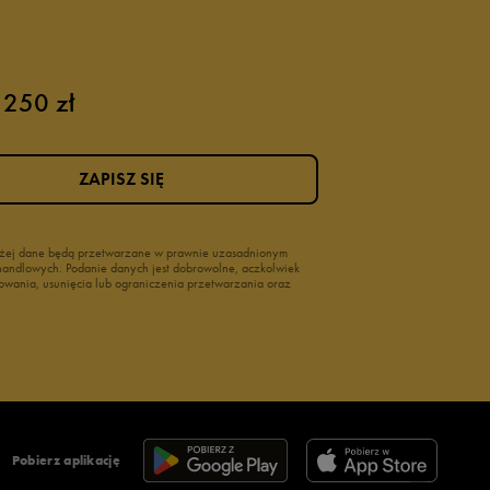
 250 zł
ZAPISZ SIĘ
wyżej dane będą przetwarzane w prawnie uzasadnionym
i handlowych. Podanie danych jest dobrowolne, aczkolwiek
owania, usunięcia lub ograniczenia przetwarzania oraz
Pobierz aplikację