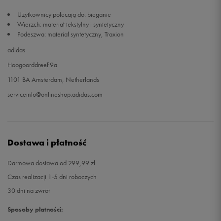
Użytkownicy polecają do: bieganie
49 1/3
32 cm
Powiadom o dostępności
Wierzch: materiał tekstylny i syntetyczny
Podeszwa: materiał syntetyczny, Traxion
adidas
Hoogoorddreef 9a
1101 BA Amsterdam, Netherlands
serviceinfo@onlineshop.adidas.com
Dostawa i płatność
Darmowa dostawa od 299,99 zł
Czas realizacji 1-5 dni roboczych
30 dni na zwrot
Sposoby płatności: