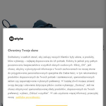
Chronimy Twoje dane
Dokładamy wszelkich starań, aby zakupy naszych Klientów były udane, a produkty,
które wybierają – najlepiej dopasowane do ich potrzeb. Robimy to jednak przy pełnym
poszanowaniu bezpieczeństwa wszystkich danych osobowych. Kliknij „OK”, jeśli
chcesz, abyśmy wykorzystywali informacje o Twoich zachowaniach na naszej stronie
do przygotowania personalizowanych specjalnie dla Ciebie treści, w tym rekomendacji
produktów dopasowanych do Twoich potrzeb i zainteresowań, spersonalizowanych
reklam czy zapamiętywanie wybranych preferencji. W każdej chwili możesz zmienić
swoją decyzję i ustawienia dotyczące plików cookie wybierając „Dostosuj”. Jeśli nie
chcesz otrzymywać spersonalizowanej oferty produktów, dopasowanych do Twoich
1/5
preferencji, wybierz „Odrzuć wszystkie”. W celu uzyskania więcej informacji, przeczytaj
naszą
politykę prywatności.