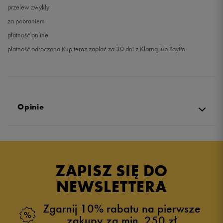
przelew zwykły
za pobraniem
płatność online
płatność odroczona Kup teraz zapłać za 30 dni z Klarną lub PayPo
Opinie
Produkt nie posiada recenzji
ZAPISZ SIĘ DO
NEWSLETTERA
Zgarnij 10% rabatu na pierwsze
zakupy za min. 250 zł