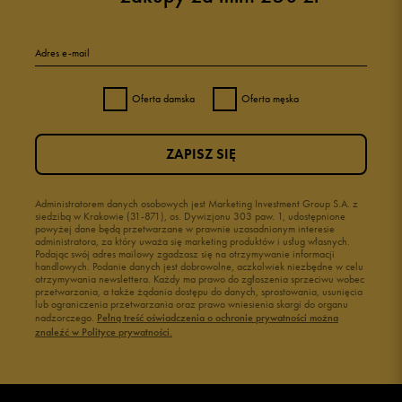
Adres e-mail
Oferta damska
Oferta męska
ZAPISZ SIĘ
Administratorem danych osobowych jest Marketing Investment Group S.A. z
siedzibą w Krakowie (31-871), os. Dywizjonu 303 paw. 1, udostępnione
powyżej dane będą przetwarzane w prawnie uzasadnionym interesie
administratora, za który uważa się marketing produktów i usług własnych.
Podając swój adres mailowy zgadzasz się na otrzymywanie informacji
handlowych. Podanie danych jest dobrowolne, aczkolwiek niezbędne w celu
otrzymywania newslettera. Każdy ma prawo do zgłoszenia sprzeciwu wobec
przetwarzania, a także żądania dostępu do danych, sprostowania, usunięcia
lub ograniczenia przetwarzania oraz prawo wniesienia skargi do organu
nadzorczego.
Pełną treść oświadczenia o ochronie prywatności można
znaleźć w Polityce prywatności.