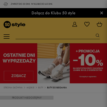
ZWROT DO 30 DNI. W KLUBIE DO 60 DNI.
×
Dołącz do Klubu 50 style
STRONA GŁÓWNA
MĘSKIE
BUTY
BUTY DO BIEGANIA
PRODUKT NIEDOSTĘPNY