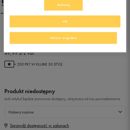
Dostosuj
OK
ADIDAS GALAXY TRAIL M
Odrzuć wszystkie
0.0
(
0
)
49,99
zł
z Vat
+ 250 PKT W
KLUBIE 50 STYLE
Produkt niedostępny
Jeśli artykuł będzie ponownie dostępny, otrzymasz od nas powiadomienie.
Wybierz rozmiar
Sprawdź dostępność w salonach
Rozmiary EU
Rozmiary US