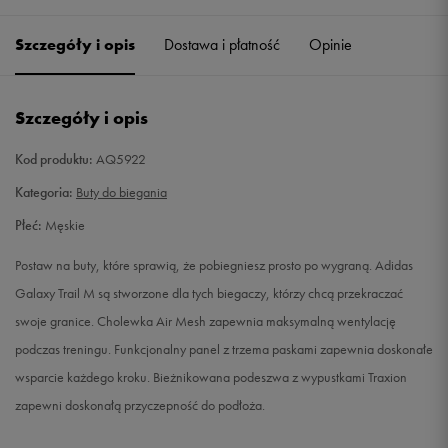
41 1/3
26 cm
Powiadom o dostępności
Szczegóły i opis
Dostawa i płatność
Opinie
42
26,5 cm
Powiadom o dostępności
Szczegóły i opis
42 2/3
27 cm
Powiadom o dostępności
Kod produktu:
AQ5922
43 1/3
27,5 cm
Powiadom o dostępności
Kategoria:
Buty do biegania
Płeć:
Męskie
44
28 cm
Powiadom o dostępności
Postaw na buty, które sprawią, że pobiegniesz prosto po wygraną. Adidas
44 2/3
28,5 cm
Powiadom o dostępności
Galaxy Trail M są stworzone dla tych biegaczy, którzy chcą przekraczać
swoje granice. Cholewka Air Mesh zapewnia maksymalną wentylację
45 1/3
29 cm
Powiadom o dostępności
podczas treningu. Funkcjonalny panel z trzema paskami zapewnia doskonałe
wsparcie każdego kroku. Bieżnikowana podeszwa z wypustkami Traxion
46
29,5 cm
Powiadom o dostępności
zapewni doskonałą przyczepność do podłoża.
46 2/3
30 cm
Powiadom o dostępności