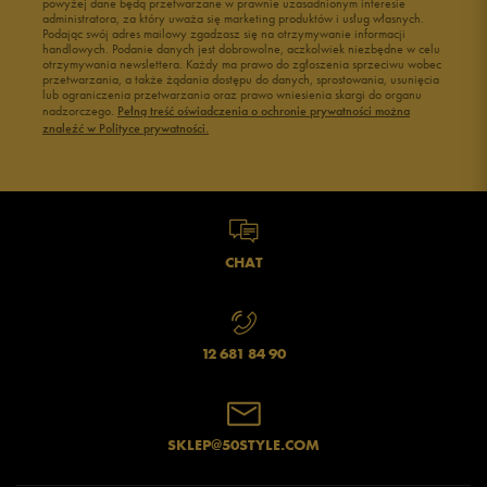
powyżej dane będą przetwarzane w prawnie uzasadnionym interesie
administratora, za który uważa się marketing produktów i usług własnych.
Podając swój adres mailowy zgadzasz się na otrzymywanie informacji
handlowych. Podanie danych jest dobrowolne, aczkolwiek niezbędne w celu
otrzymywania newslettera. Każdy ma prawo do zgłoszenia sprzeciwu wobec
przetwarzania, a także żądania dostępu do danych, sprostowania, usunięcia
lub ograniczenia przetwarzania oraz prawo wniesienia skargi do organu
nadzorczego.
Pełną treść oświadczenia o ochronie prywatności można
znaleźć w Polityce prywatności.
CHAT
12 681 84 90
SKLEP@50STYLE.COM