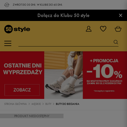
ZWROT DO 30 DNI. W KLUBIE DO 60 DNI.
×
Dołącz do Klubu 50 style
STRONA GŁÓWNA
MĘSKIE
BUTY
BUTY DO BIEGANIA
PRODUKT NIEDOSTĘPNY