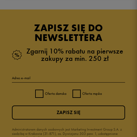
Produkt nie posiada recenzji
ZAPISZ SIĘ DO
NEWSLETTERA
Zgarnij 10% rabatu na pierwsze
zakupy za min. 250 zł
Adres e-mail
Oferta damska
Oferta męska
ZAPISZ SIĘ
Administratorem danych osobowych jest Marketing Investment Group S.A. z
siedzibą w Krakowie (31-871), os. Dywizjonu 303 paw. 1, udostępnione