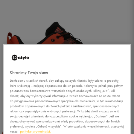
Chronimy Twoje dane
Dokładamy wszelkich starań, aby zakupy naszych Klientów były udane, a produkty,
które wybierają – najlepiej dopasowane do ich potrzeb. Robimy to jednak przy pełnym
poszanowaniu bezpieczeństwa wszystkich danych osobowych. Kliknij „OK”, jeśli
chcesz, abyśmy wykorzystywali informacje o Twoich zachowaniach na naszej stronie
do przygotowania personalizowanych specjalnie dla Ciebie treści, w tym rekomendacji
produktów dopasowanych do Twoich potrzeb i zainteresowań, spersonalizowanych
reklam czy zapamiętywanie wybranych preferencji. W każdej chwili możesz zmienić
1/5
swoją decyzję i ustawienia dotyczące plików cookie wybierając „Dostosuj”. Jeśli nie
chcesz otrzymywać spersonalizowanej oferty produktów, dopasowanych do Twoich
preferencji, wybierz „Odrzuć wszystkie”. W celu uzyskania więcej informacji, przeczytaj
naszą
politykę prywatności.