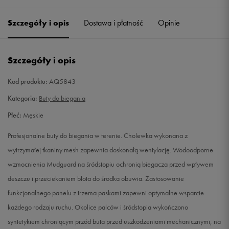
41 1/3
26 cm
Powiadom o dostępności
Szczegóły i opis
Dostawa i płatność
Opinie
42
26,5 cm
Powiadom o dostępności
Szczegóły i opis
42 2/3
27 cm
Powiadom o dostępności
Kod produktu:
AQ5843
43 1/3
27,5 cm
Powiadom o dostępności
Kategoria:
Buty do biegania
Płeć:
Męskie
44
28 cm
Powiadom o dostępności
Profesjonalne buty do biegania w terenie. Cholewka wykonana z
44 2/3
28,5 cm
Powiadom o dostępności
wytrzymałej tkaniny mesh zapewnia doskonałą wentylację. Wodoodporne
wzmocnienia Mudguard na śródstopiu ochronią biegacza przed wpływem
45 1/3
29 cm
Powiadom o dostępności
deszczu i przeciekaniem błota do środka obuwia. Zastosowanie
funkcjonalnego panelu z trzema paskami zapewni optymalne wsparcie
46
29,5 cm
Powiadom o dostępności
każdego rodzaju ruchu. Okolice palców i śródstopia wykończono
syntetykiem chroniącym przód buta przed uszkodzeniami mechanicznymi, na
46 2/3
30 cm
Powiadom o dostępności