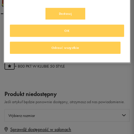
Dostosuj
ADIDAS KANADIA 8 TR M
OK
0.0
(
0
)
Odrzuć wszystkie
159,99
zł
z Vat
+ 800 PKT W
KLUBIE 50 STYLE
Produkt niedostępny
Jeśli artykuł będzie ponownie dostępny, otrzymasz od nas powiadomienie.
Wybierz rozmiar
Sprawdź dostępność w salonach
Rozmiary EU
Rozmiary US