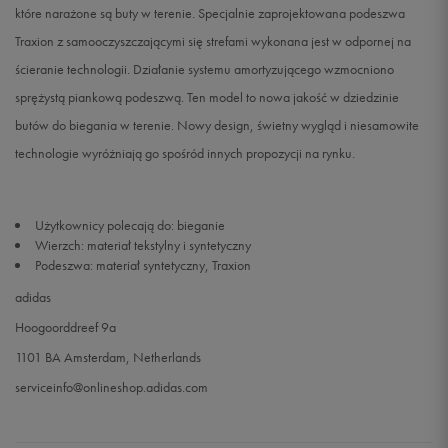
które narażone są buty w terenie. Specjalnie zaprojektowana podeszwa
Traxion z samooczyszczającymi się strefami wykonana jest w odpornej na
ścieranie technologii. Działanie systemu amortyzującego wzmocniono
sprężystą piankową podeszwą. Ten model to nowa jakość w dziedzinie
butów do biegania w terenie. Nowy design, świetny wygląd i niesamowite
technologie wyróżniają go spośród innych propozycji na rynku.
Użytkownicy polecają do: bieganie
Wierzch: materiał tekstylny i syntetyczny
Podeszwa: materiał syntetyczny, Traxion
adidas
Hoogoorddreef 9a
1101 BA Amsterdam, Netherlands
serviceinfo@onlineshop.adidas.com