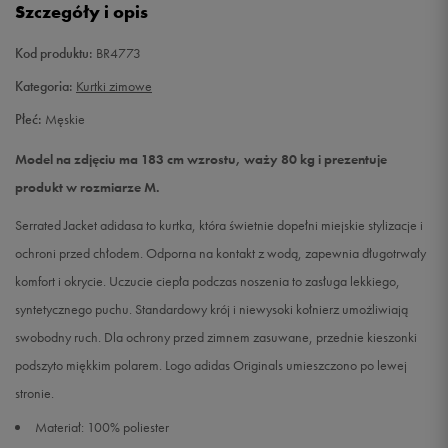
Szczegóły i opis
XL
Powiadom o dostępności
Kod produktu:
BR4773
Kategoria:
Kurtki zimowe
Płeć:
Męskie
Model na zdjęciu ma 183 cm wzrostu, waży 80 kg i prezentuje
produkt w rozmiarze M.
Serrated Jacket adidasa to kurtka, która świetnie dopełni miejskie stylizacje i
ochroni przed chłodem. Odporna na kontakt z wodą, zapewnia długotrwały
komfort i okrycie. Uczucie ciepła podczas noszenia to zasługa lekkiego,
syntetycznego puchu. Standardowy krój i niewysoki kołnierz umożliwiają
swobodny ruch. Dla ochrony przed zimnem zasuwane, przednie kieszonki
podszyto miękkim polarem. Logo adidas Originals umieszczono po lewej
stronie.
Materiał: 100% poliester