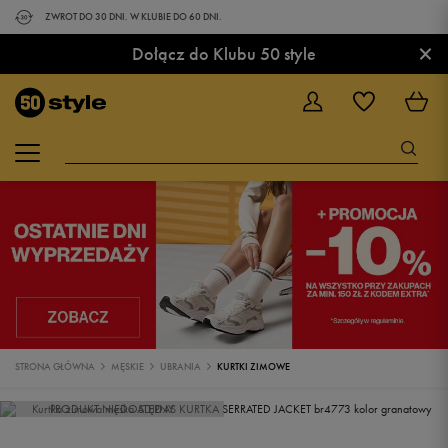
ZWROT DO 30 DNI. W KLUBIE DO 60 DNI.
×
Dołącz do Klubu 50 style
STRONA GŁÓWNA
MĘSKIE
UBRANIA
KURTKI ZIMOWE
PRODUKT NIEDOSTĘPNY