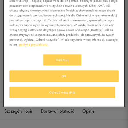
które wybierają – najlepiej dopasowane do ich potrzeb. Robimy to jednak przy pełnym
JACKET
poszanowaniu bezpieczeństwa wszystkich danych osobowych. Kliknij „OK”, jeśli
chcesz, abyśmy wykorzystywali informacje o Twoich zachowaniach na naszej stronie
0.0
do przygotowania personalizowanych specjalnie dla Ciebie treści, w tym rekomendacji
(
0
)
produktów dopasowanych do Twoich potrzeb i zainteresowań, spersonalizowanych
229,99
zł
z Vat
reklam czy zapamiętywanie wybranych preferencji. W każdej chwili możesz zmienić
swoją decyzję i ustawienia dotyczące plików cookie wybierając „Dostosuj”. Jeśli nie
+ 1150 PKT W
KLUBIE 50 STYLE
chcesz otrzymywać spersonalizowanej oferty produktów, dopasowanych do Twoich
preferencji, wybierz „Odrzuć wszystkie”. W celu uzyskania więcej informacji, przeczytaj
naszą
politykę prywatności.
Produkt niedostępny
Dostosuj
Jeśli artykuł będzie ponownie dostępny, otrzymasz od nas powiadomienie.
OK
Wybierz rozmiar
Odrzuć wszystkie
Sprawdź dostępność w salonach
S
Powiadom o dostępności
Szczegóły i opis
Dostawa i płatność
Opinie
M
Powiadom o dostępności
L
Powiadom o dostępności