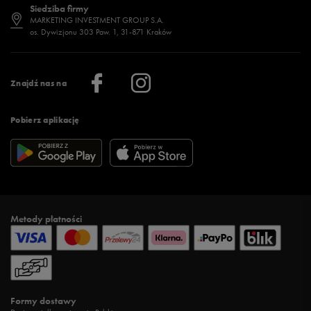
Siedziba firmy
Jak wybrać buty na zimę?
Stylizacje damskie
Sklepy stacjonarne
MARKETING INVESTMENT GROUP S.A.
os. Dywizjonu 303 Paw. 1, 31-871 Kraków
Więcej >
Klub 50 style
Regulamin sklepu 50 style
Praca
Regulamin aplikacji 50 style
Informacje o firmie
Więcej regulaminów >
Znajdź nas na
Pobierz aplikację
Metody płatności
Formy dostawy