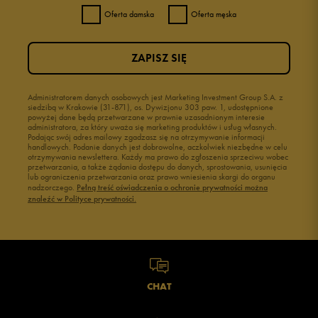
Oferta damska
Oferta męska
ZAPISZ SIĘ
Administratorem danych osobowych jest Marketing Investment Group S.A. z
siedzibą w Krakowie (31-871), os. Dywizjonu 303 paw. 1, udostępnione
powyżej dane będą przetwarzane w prawnie uzasadnionym interesie
administratora, za który uważa się marketing produktów i usług własnych.
Podając swój adres mailowy zgadzasz się na otrzymywanie informacji
handlowych. Podanie danych jest dobrowolne, aczkolwiek niezbędne w celu
otrzymywania newslettera. Każdy ma prawo do zgłoszenia sprzeciwu wobec
przetwarzania, a także żądania dostępu do danych, sprostowania, usunięcia
lub ograniczenia przetwarzania oraz prawo wniesienia skargi do organu
nadzorczego.
Pełną treść oświadczenia o ochronie prywatności można
znaleźć w Polityce prywatności.
CHAT