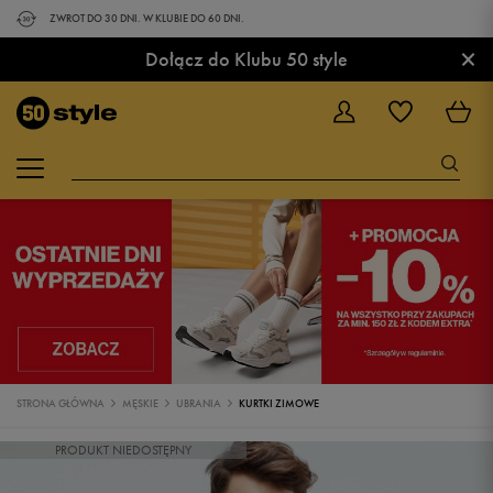
ZWROT DO 30 DNI. W KLUBIE DO 60 DNI.
×
Dołącz do Klubu 50 style
STRONA GŁÓWNA
MĘSKIE
UBRANIA
KURTKI ZIMOWE
PRODUKT NIEDOSTĘPNY