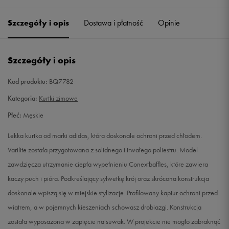
Szczegóły i opis
Dostawa i płatność
Opinie
S
Powiadom o dostępności
M
Powiadom o dostępności
Szczegóły i opis
L
Powiadom o dostępności
Kod produktu:
BQ7782
Kategoria:
Kurtki zimowe
XL
Powiadom o dostępności
Płeć:
Męskie
XXL
Powiadom o dostępności
Lekka kurtka od marki adidas, która doskonale ochroni przed chłodem.
Varilite została przygotowana z solidnego i trwałego poliestru. Model
zawdzięcza utrzymanie ciepła wypełnieniu Conextbaffles, które zawiera
kaczy puch i pióra. Podkreślający sylwetkę krój oraz skrócona konstrukcja
doskonale wpiszą się w miejskie stylizacje. Profilowany kaptur ochroni przed
wiatrem, a w pojemnych kieszeniach schowasz drobiazgi. Konstrukcja
została wyposażona w zapięcie na suwak. W projekcie nie mogło zabraknąć