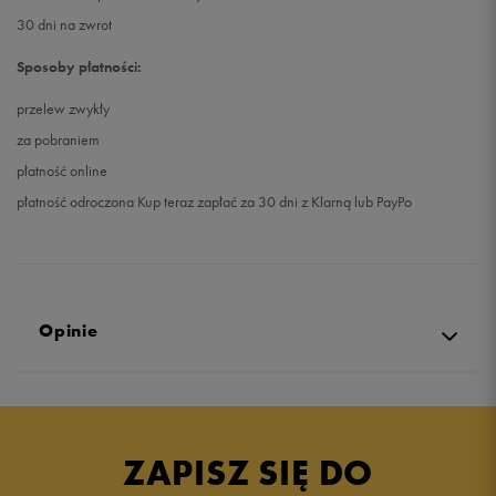
30 dni na zwrot
Sposoby płatności:
przelew zwykły
za pobraniem
płatność online
płatność odroczona Kup teraz zapłać za 30 dni z Klarną lub PayPo
Opinie
Produkt nie posiada recenzji
ZAPISZ SIĘ DO