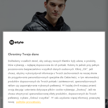
Chronimy Twoje dane
Dokładamy wszelkich starań, aby zakupy naszych Klientów były udane, a produkty,
które wybierają – najlepiej dopasowane do ich potrzeb. Robimy to jednak przy pełnym
poszanowaniu bezpieczeństwa wszystkich danych osobowych. Kliknij „OK”, jeśli
chcesz, abyśmy wykorzystywali informacje o Twoich zachowaniach na naszej stronie
do przygotowania personalizowanych specjalnie dla Ciebie treści, w tym rekomendacji
produktów dopasowanych do Twoich potrzeb i zainteresowań, spersonalizowanych
reklam czy zapamiętywanie wybranych preferencji. W każdej chwili możesz zmienić
swoją decyzję i ustawienia dotyczące plików cookie wybierając „Dostosuj”. Jeśli nie
1/5
chcesz otrzymywać spersonalizowanej oferty produktów, dopasowanych do Twoich
preferencji, wybierz „Odrzuć wszystkie”. W celu uzyskania więcej informacji, przeczytaj
naszą
politykę prywatności.