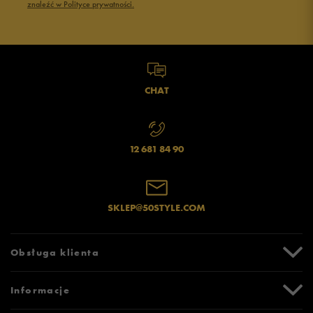
znaleźć w Polityce prywatności.
CHAT
12 681 84 90
SKLEP@50STYLE.COM
Obsługa klienta
Centrum Pomocy
Informacje
Zwroty i reklamacje