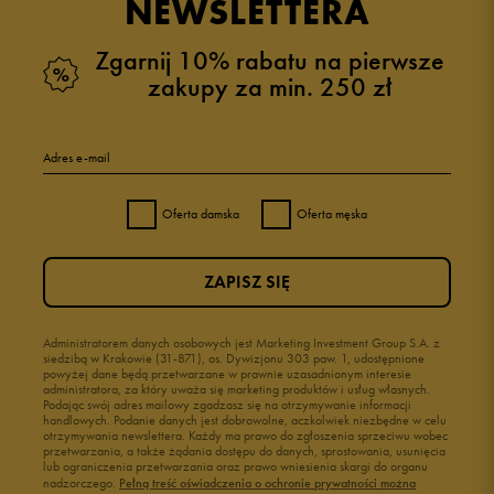
NEWSLETTERA
Zgarnij 10% rabatu na pierwsze
zakupy za min. 250 zł
Adres e-mail
Oferta damska
Oferta męska
ZAPISZ SIĘ
Administratorem danych osobowych jest Marketing Investment Group S.A. z
siedzibą w Krakowie (31-871), os. Dywizjonu 303 paw. 1, udostępnione
powyżej dane będą przetwarzane w prawnie uzasadnionym interesie
administratora, za który uważa się marketing produktów i usług własnych.
Podając swój adres mailowy zgadzasz się na otrzymywanie informacji
handlowych. Podanie danych jest dobrowolne, aczkolwiek niezbędne w celu
otrzymywania newslettera. Każdy ma prawo do zgłoszenia sprzeciwu wobec
przetwarzania, a także żądania dostępu do danych, sprostowania, usunięcia
lub ograniczenia przetwarzania oraz prawo wniesienia skargi do organu
nadzorczego.
Pełną treść oświadczenia o ochronie prywatności można