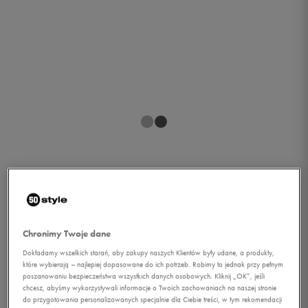
1/1
Chronimy Twoje dane
Dokładamy wszelkich starań, aby zakupy naszych Klientów były udane, a produkty,
które wybierają – najlepiej dopasowane do ich potrzeb. Robimy to jednak przy pełnym
poszanowaniu bezpieczeństwa wszystkich danych osobowych. Kliknij „OK”, jeśli
chcesz, abyśmy wykorzystywali informacje o Twoich zachowaniach na naszej stronie
ADIDAS KURTKA VARILITE
do przygotowania personalizowanych specjalnie dla Ciebie treści, w tym rekomendacji