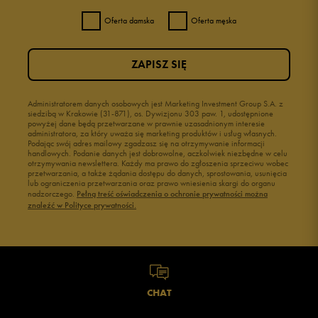
Oferta damska
Oferta męska
ZAPISZ SIĘ
Administratorem danych osobowych jest Marketing Investment Group S.A. z
siedzibą w Krakowie (31-871), os. Dywizjonu 303 paw. 1, udostępnione
powyżej dane będą przetwarzane w prawnie uzasadnionym interesie
administratora, za który uważa się marketing produktów i usług własnych.
Podając swój adres mailowy zgadzasz się na otrzymywanie informacji
handlowych. Podanie danych jest dobrowolne, aczkolwiek niezbędne w celu
otrzymywania newslettera. Każdy ma prawo do zgłoszenia sprzeciwu wobec
przetwarzania, a także żądania dostępu do danych, sprostowania, usunięcia
lub ograniczenia przetwarzania oraz prawo wniesienia skargi do organu
nadzorczego.
Pełną treść oświadczenia o ochronie prywatności można
znaleźć w Polityce prywatności.
CHAT