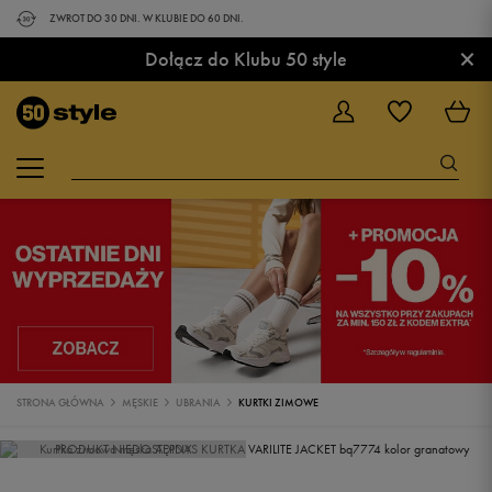
ZWROT DO 30 DNI. W KLUBIE DO 60 DNI.
×
Dołącz do Klubu 50 style
STRONA GŁÓWNA
MĘSKIE
UBRANIA
KURTKI ZIMOWE
PRODUKT NIEDOSTĘPNY