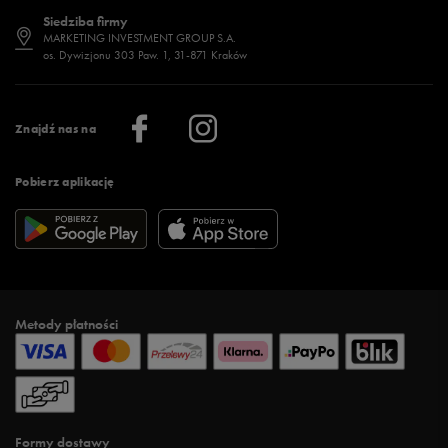
Dostępność
Jakie buty na siłownię wybrać?
Stylizacje męskie
Informacje o 50 style
Siedziba firmy
Jak wybrać buty na zimę?
Stylizacje damskie
Sklepy stacjonarne
MARKETING INVESTMENT GROUP S.A.
os. Dywizjonu 303 Paw. 1, 31-871 Kraków
Więcej >
Klub 50 style
Regulamin sklepu 50 style
Praca
Regulamin aplikacji 50 style
Informacje o firmie
Więcej regulaminów >
Znajdź nas na
Pobierz aplikację
Metody płatności
Formy dostawy