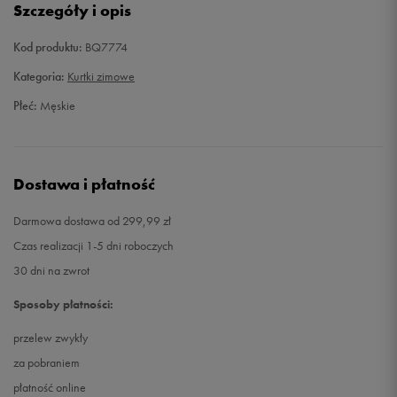
Szczegóły i opis
XL
Powiadom o dostępności
Kod produktu:
BQ7774
Kategoria:
Kurtki zimowe
XXL
Powiadom o dostępności
Płeć:
Męskie
Dostawa i płatność
Darmowa dostawa od 299,99 zł
Czas realizacji 1-5 dni roboczych
30 dni na zwrot
Sposoby płatności:
przelew zwykły
za pobraniem
płatność online