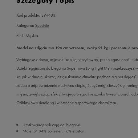
Szczegóły i opis
Kod produktu:
S94403
Kategoria:
Spodnie
Płeć:
Męskie
Model na zdjęciu ma 196 cm wzrostu, waży 91 kg i prezentuje pr
Wybiegasz z domu, mijasz kilka ulic, skrzyżowań, przebiegasz obok ulubi
Dzięki legginsom do biegania Supernova Long Tight Men przekroczysz ws
się jak w drugiej skórze, dzięki tkaninie climalite pochłaniają pot dając
zadba o odprowadzenie nadmiaru ciepła, żebyś mógł cieszyć się trening
mięśni, zwiększając efekty Twojego biegu. Kieszonka Sweat Guard Pock
Odblaskowe detale są kwintesencją sportowego charakteru.
Użytkownicy polecają do: bieganie
Materiał: 84% poliester, 16% elastan