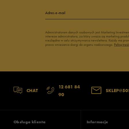
Adres e-mail
Administratorem danych osobowych jest Marketing Investme
interesie administratora, za który uważa się marketing pro
niezbędne w celu otrzymywania newslettera. Każdy ma prawo
prawo wniesienia skargi do organu nadzorczego.
Pełną treś
12 681 84
CHAT
SKLEP@50
90
Obsługa klienta
Informacje