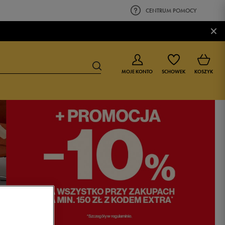
CENTRUM POMOCY
×
MOJE KONTO
SCHOWEK
KOSZYK
BUTY DLA CHŁOPCA
BUTY DLA DZIEWCZYNKI
0-4 lat
0-4 lat
4-8 lat
4-8 lat
9-16 lat
9-16 lat