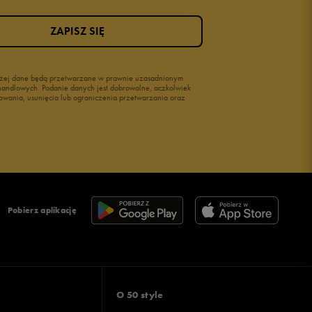
ZAPISZ SIĘ
wyżej dane będą przetwarzane w prawnie uzasadnionym
i handlowych. Podanie danych jest dobrowolne, aczkolwiek
owania, usunięcia lub ograniczenia przetwarzania oraz
Pobierz aplikację
O 50 style