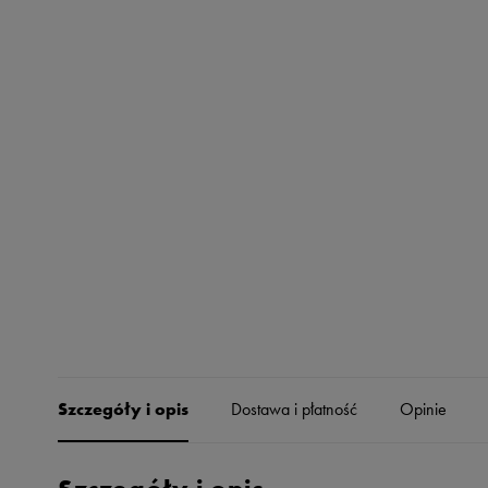
Skechers
Timberland
Umbro
Under Armour
Up8
U.S. Polo ASSN.
Vans
Szczegóły i opis
Dostawa i płatność
Opinie