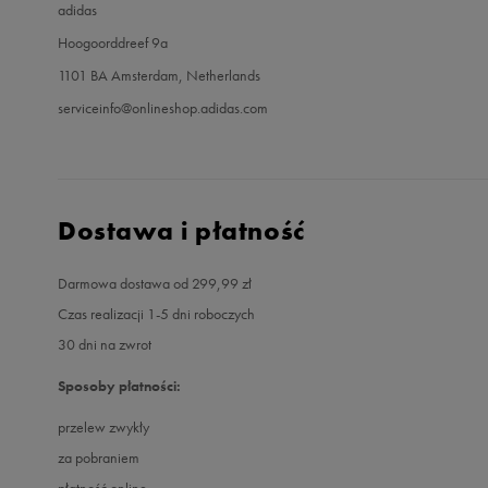
adidas
Hoogoorddreef 9a
1101 BA Amsterdam, Netherlands
serviceinfo@onlineshop.adidas.com
Dostawa i płatność
Darmowa dostawa od 299,99 zł
Czas realizacji 1-5 dni roboczych
30 dni na zwrot
Sposoby płatności:
przelew zwykły
za pobraniem
płatność online