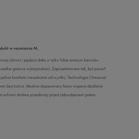
odukt w rozmiarze M.
onej siłowni i pędzisz dalej w tylko Tobie znanym kierunku.
zelkie granice wytrzymałości. Zaprojektowane tak, byś poczuł
 Ci pełnie komfortu niezależnie od wysiłku. Technologia Climacool
iem bez końca. Idealnie dopasowany fason wspiera działanie
et ochroni drobne przedmioty przed zabrudzeniem potem.