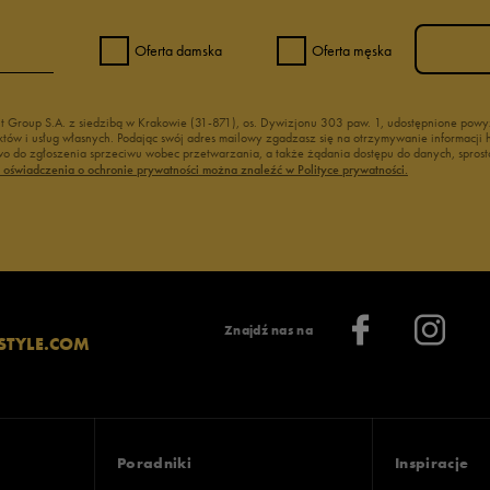
Oferta damska
Oferta męska
nt Group S.A. z siedzibą w Krakowie (31-871), os. Dywizjonu 303 paw. 1, udostępnione po
duktów i usług własnych. Podając swój adres mailowy zgadzasz się na otrzymywanie informacj
 do zgłoszenia sprzeciwu wobec przetwarzania, a także żądania dostępu do danych, sprost
ć oświadczenia o ochronie prywatności można znaleźć w Polityce prywatności.
Znajdź nas na
STYLE.COM
Poradniki
Inspiracje