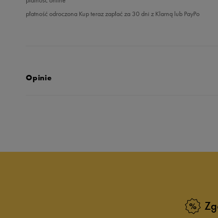
płatność odroczona Kup teraz zapłać za 30 dni z Klarną lub PayPo
Opinie
Produkt nie posia
Zg