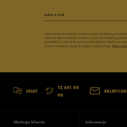
Adres e-mail
Administratorem danych osobowych jest Marketing Investme
interesie administratora, za który uważa się marketing pro
niezbędne w celu otrzymywania newslettera. Każdy ma prawo
prawo wniesienia skargi do organu nadzorczego.
Pełną treś
12 681 84
CHAT
SKLEP@50
90
Obsługa klienta
Informacje