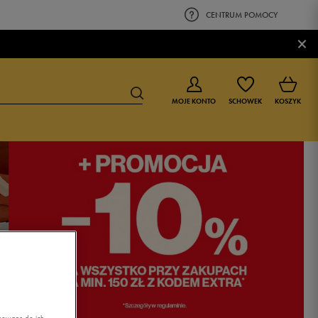
CENTRUM POMOCY
×
MOJE KONTO
SCHOWEK
KOSZYK
BUTY DLA CHŁOPCA
BUTY DLA DZIEWCZYNKI
0-4 lat
0-4 lat
4-8 lat
4-8 lat
9-16 lat
9-16 lat
asowane do ich