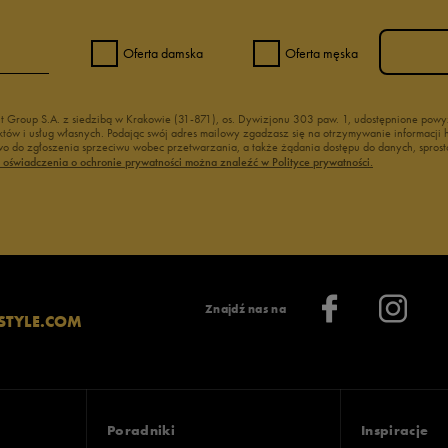
Oferta damska
Oferta męska
nt Group S.A. z siedzibą w Krakowie (31-871), os. Dywizjonu 303 paw. 1, udostępnione po
duktów i usług własnych. Podając swój adres mailowy zgadzasz się na otrzymywanie informacj
 do zgłoszenia sprzeciwu wobec przetwarzania, a także żądania dostępu do danych, sprost
ć oświadczenia o ochronie prywatności można znaleźć w Polityce prywatności.
Znajdź nas na
STYLE.COM
Poradniki
Inspiracje