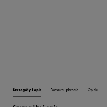
Skechers
Timberland
Umbro
Under Armour
Up8
U.S. Polo ASSN.
Vans
Szczegóły i opis
Dostawa i płatność
Opinie