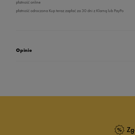
płatność online
płatność odroczona Kup teraz zapłać za 30 dni z Klarną lub PayPo
Opinie
Produkt nie posia
Zg