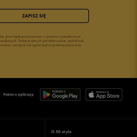
ZAPISZ SIĘ
wyżej dane będą przetwarzane w prawnie uzasadnionym
i handlowych. Podanie danych jest dobrowolne, aczkolwiek
owania, usunięcia lub ograniczenia przetwarzania oraz
Pobierz aplikację
O 50 style