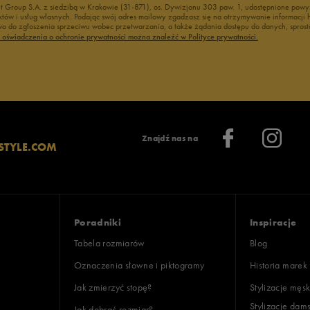
nt Group S.A. z siedzibą w Krakowie (31-871), os. Dywizjonu 303 paw. 1, udostępnione po
duktów i usług własnych. Podając swój adres mailowy zgadzasz się na otrzymywanie informacj
 do zgłoszenia sprzeciwu wobec przetwarzania, a także żądania dostępu do danych, sprost
ć oświadczenia o ochronie prywatności można znaleźć w Polityce prywatności.
Znajdź nas na
STYLE.COM
Poradniki
Inspiracje
Tabela rozmiarów
Blog
Oznaczenia słowne i piktogramy
Historia marek
Jak zmierzyć stopę?
Stylizacje męsk
Stylizacje dam
Jak dobrać rozmiar?