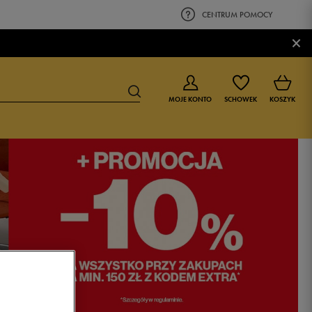
CENTRUM POMOCY
×
MOJE KONTO
SCHOWEK
KOSZYK
BUTY DLA CHŁOPCA
BUTY DLA DZIEWCZYNKI
0-4 lat
0-4 lat
4-8 lat
4-8 lat
9-16 lat
9-16 lat