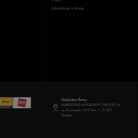
Informacje o firmie
Siedziba firmy
MARKETING INVESTMENT GROUP S.A.
os. Dywizjonu 303 Paw. 1, 31-871
Kraków