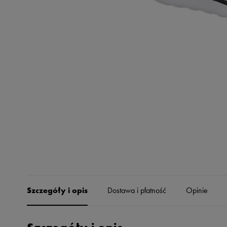
Skechers
Timberland
Umbro
Under Armour
Up8
U.S. Polo ASSN.
Vans
Szczegóły i opis
Dostawa i płatność
Opinie