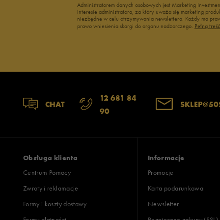
Administratorem danych osobowych jest Marketing Investme
interesie administratora, za który uważa się marketing pro
niezbędne w celu otrzymywania newslettera. Każdy ma prawo
prawo wniesienia skargi do organu nadzorczego.
Pełną treś
12 681 84
CHAT
SKLEP@50
90
Obsługa klienta
Informacje
Centrum Pomocy
Promocje
Zwroty i reklamacje
Karta podarunkowa
Formy i koszty dostawy
Newsletter
Formy płatności
Bezpieczne zakupy (SSL)