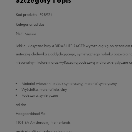
Szczegóły i opis
Kod produktu:
F98924
Kategoria:
adidas
Płeć:
Męskie
Lekkie, klasyczne buty ADIDAS LITE RACER wyróżniają się połączeniem
siateczkę cholewka z oddychającego, syntetycznego nubuku pozwala na
niebanalnym kolorem oraz wytłaczaną podeszwą w charakterystyczne cętki
Materiał wierzchni: nubuk syntetyczny, materiał syntetyczny
Wyściółka: materiał tekstylny
Podeszwa: syntetyczna
adidas
Hoogoorddreef 9a
1101 BA Amsterdam, Netherlands
serviceinfo@onlineshop.adidas.com