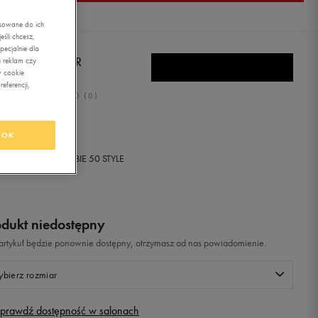
asowane do ich
śli chcesz,
ecjalnie dla
DAS LITE RACER
 reklam czy
w cookie
eferencji,
0.0
(
0
)
9,99
zł
z Vat
OK
+ 650 PKT W
KLUBIE 50 STYLE
odukt niedostępny
i artykuł będzie ponownie dostępny, otrzymasz od nas powiadomienie.
bierz rozmiar
prawdź dostępność w salonach
Rozmiary EU
Rozmiary US