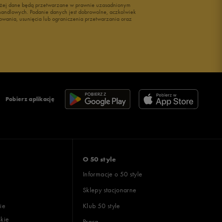
wyżej dane będą przetwarzane w prawnie uzasadnionym
i handlowych. Podanie danych jest dobrowolne, aczkolwiek
owania, usunięcia lub ograniczenia przetwarzania oraz
Pobierz aplikację
O 50 style
Informacje o 50 style
Sklepy stacjonarne
ie
Klub 50 style
skie
Praca