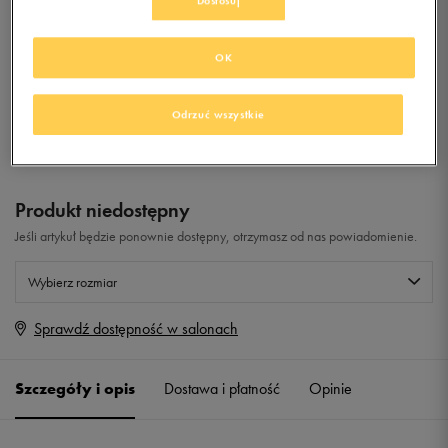
Dostosuj
0.0
(
0
)
OK
49,99
zł
z Vat
Odrzuć wszystkie
+ 250 PKT W
KLUBIE 50 STYLE
Produkt niedostępny
Jeśli artykuł będzie ponownie dostępny, otrzymasz od nas powiadomienie.
Wybierz rozmiar
Sprawdź dostępność w salonach
Rozmiary EU
Rozmiary US
36
22,1 cm
Powiadom o dostępności
Szczegóły i opis
Dostawa i płatność
Opinie
36 2/3
22,5 cm
Powiadom o dostępności