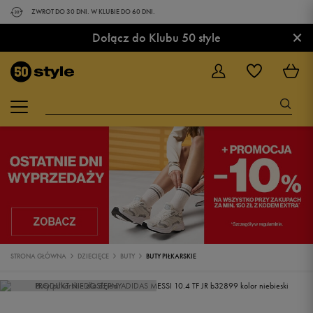
ZWROT DO 30 DNI. W KLUBIE DO 60 DNI.
×
Dołącz do Klubu 50 style
STRONA GŁÓWNA
DZIECIĘCE
BUTY
BUTY PIŁKARSKIE
PRODUKT NIEDOSTĘPNY