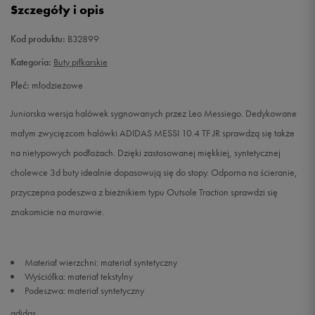
Szczegóły i opis
37 1/3
22,9 cm
Powiadom o dostępności
Kod produktu:
B32899
38
23,3 cm
Powiadom o dostępności
Kategoria:
Buty piłkarskie
Płeć:
młodzieżowe
38 2/3
23,8 cm
Powiadom o dostępności
Juniorska wersja halówek sygnowanych przez Leo Messiego. Dedykowane
małym zwycięzcom halówki ADIDAS MESSI 10.4 TF JR sprawdzą się także
na nietypowych podłożach. Dzięki zastosowanej miękkiej, syntetycznej
cholewce 3d buty idealnie dopasowują się do stopy. Odporna na ścieranie,
przyczepna podeszwa z bieżnikiem typu Outsole Traction sprawdzi się
znakomicie na murawie.
Materiał wierzchni: materiał syntetyczny
Wyściółka: materiał tekstylny
Podeszwa: materiał syntetyczny
adidas