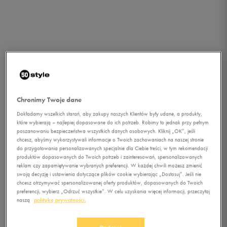
Chronimy Twoje dane
Dokładamy wszelkich starań, aby zakupy naszych Klientów były udane, a produkty,
które wybierają – najlepiej dopasowane do ich potrzeb. Robimy to jednak przy pełnym
poszanowaniu bezpieczeństwa wszystkich danych osobowych. Kliknij „OK”, jeśli
chcesz, abyśmy wykorzystywali informacje o Twoich zachowaniach na naszej stronie
do przygotowania personalizowanych specjalnie dla Ciebie treści, w tym rekomendacji
1/1
produktów dopasowanych do Twoich potrzeb i zainteresowań, spersonalizowanych
reklam czy zapamiętywanie wybranych preferencji. W każdej chwili możesz zmienić
swoją decyzję i ustawienia dotyczące plików cookie wybierając „Dostosuj”. Jeśli nie
chcesz otrzymywać spersonalizowanej oferty produktów, dopasowanych do Twoich
preferencji, wybierz „Odrzuć wszystkie”. W celu uzyskania więcej informacji, przeczytaj
naszą
politykę prywatności.
ADIDAS MESSI 10.4 TF JR