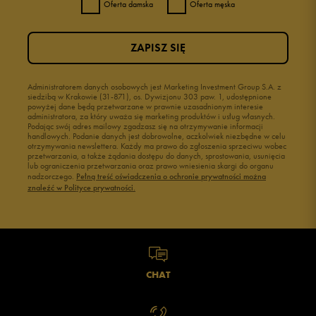
Oferta damska
Oferta męska
ZAPISZ SIĘ
Administratorem danych osobowych jest Marketing Investment Group S.A. z
siedzibą w Krakowie (31-871), os. Dywizjonu 303 paw. 1, udostępnione
powyżej dane będą przetwarzane w prawnie uzasadnionym interesie
administratora, za który uważa się marketing produktów i usług własnych.
Podając swój adres mailowy zgadzasz się na otrzymywanie informacji
handlowych. Podanie danych jest dobrowolne, aczkolwiek niezbędne w celu
otrzymywania newslettera. Każdy ma prawo do zgłoszenia sprzeciwu wobec
przetwarzania, a także żądania dostępu do danych, sprostowania, usunięcia
lub ograniczenia przetwarzania oraz prawo wniesienia skargi do organu
nadzorczego.
Pełną treść oświadczenia o ochronie prywatności można
znaleźć w Polityce prywatności.
CHAT