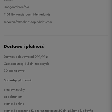
Hoogoorddreef 9a
1101 BA Amsterdam, Netherlands
serviceinfo@onlineshop.adidas.com
Dostawa i płatność
Darmowa dostawa od 299,99 zł
Czas realizacji 1-5 dni roboczych
30 dni na zwrot
Sposoby płatności:
przelew zwykły
za pobraniem
płatność online
płatność odroczona Kup teraz zapłać za 30 dni z Klarną lub PayPo