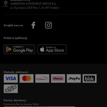
Jak wybrać buty na zimę?
Stylizacje damskie
Sklepy stacjonarne
MARKETING INVESTMENT GROUP S.A.
os. Dywizjonu 303 Paw. 1, 31-871 Kraków
Więcej >
Klub 50 style
Regulamin sklepu 50 style
Praca
Regulamin aplikacji 50 style
Informacje o firmie
Więcej regulaminów >
Znajdź nas na
Pobierz aplikację
Metody płatności
Formy dostawy
Dostawa tylko na terenie Polski