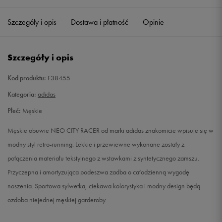
41 1/3
26 cm
Powiadom o dostępności
Szczegóły i opis
Dostawa i płatność
Opinie
42
26,5 cm
Powiadom o dostępności
Szczegóły i opis
43 1/3
27,5 cm
Powiadom o dostępności
Kod produktu:
F38455
44
28 cm
Powiadom o dostępności
Kategoria:
adidas
Płeć:
Męskie
44 2/3
28,5 cm
Powiadom o dostępności
Męskie obuwie NEO CITY RACER od marki adidas znakomicie wpisuje się w
46
29,5 cm
Powiadom o dostępności
modny styl retro-running. Lekkie i przewiewne wykonane zostały z
połączenia materiału tekstylnego z wstawkami z syntetycznego zamszu.
46 2/3
30 cm
Powiadom o dostępności
Przyczepna i amortyzująca podeszwa zadba o całodzienną wygodę
noszenia. Sportowa sylwetka, ciekawa kolorystyka i modny design będą
ozdoba niejednej męskiej garderoby.