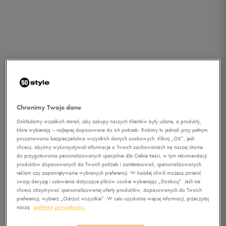
Chronimy Twoje dane
Dokładamy wszelkich starań, aby zakupy naszych Klientów były udane, a produkty,
które wybierają – najlepiej dopasowane do ich potrzeb. Robimy to jednak przy pełnym
poszanowaniu bezpieczeństwa wszystkich danych osobowych. Kliknij „OK”, jeśli
chcesz, abyśmy wykorzystywali informacje o Twoich zachowaniach na naszej stronie
do przygotowania personalizowanych specjalnie dla Ciebie treści, w tym rekomendacji
produktów dopasowanych do Twoich potrzeb i zainteresowań, spersonalizowanych
reklam czy zapamiętywanie wybranych preferencji. W każdej chwili możesz zmienić
swoją decyzję i ustawienia dotyczące plików cookie wybierając „Dostosuj”. Jeśli nie
chcesz otrzymywać spersonalizowanej oferty produktów, dopasowanych do Twoich
1/3
preferencji, wybierz „Odrzuć wszystkie”. W celu uzyskania więcej informacji, przeczytaj
naszą
politykę prywatności.