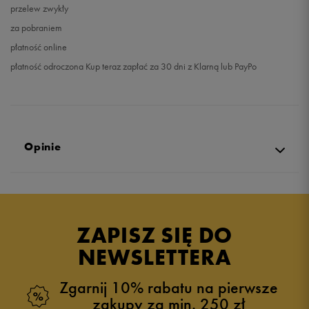
przelew zwykły
za pobraniem
płatność online
płatność odroczona Kup teraz zapłać za 30 dni z Klarną lub PayPo
Opinie
Produkt nie posiada recenzji
ZAPISZ SIĘ DO
NEWSLETTERA
Zgarnij 10% rabatu na pierwsze
zakupy za min. 250 zł