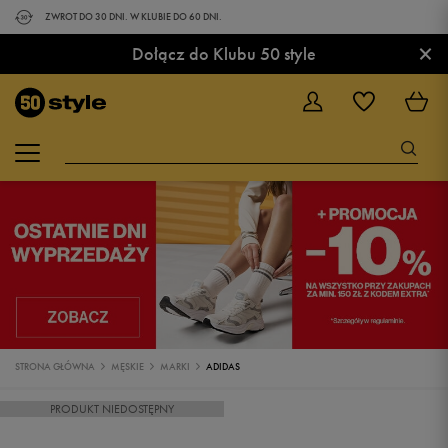
ZWROT DO 30 DNI. W KLUBIE DO 60 DNI.
×
Dołącz do Klubu 50 style
STRONA GŁÓWNA
MĘSKIE
MARKI
ADIDAS
PRODUKT NIEDOSTĘPNY