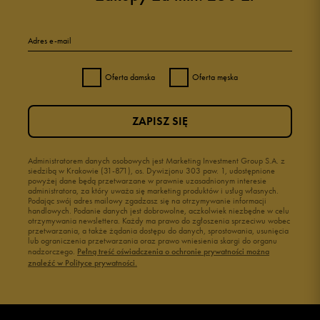
Adres e-mail
Oferta damska
Oferta męska
ZAPISZ SIĘ
Administratorem danych osobowych jest Marketing Investment Group S.A. z
siedzibą w Krakowie (31-871), os. Dywizjonu 303 paw. 1, udostępnione
powyżej dane będą przetwarzane w prawnie uzasadnionym interesie
administratora, za który uważa się marketing produktów i usług własnych.
Podając swój adres mailowy zgadzasz się na otrzymywanie informacji
handlowych. Podanie danych jest dobrowolne, aczkolwiek niezbędne w celu
otrzymywania newslettera. Każdy ma prawo do zgłoszenia sprzeciwu wobec
przetwarzania, a także żądania dostępu do danych, sprostowania, usunięcia
lub ograniczenia przetwarzania oraz prawo wniesienia skargi do organu
nadzorczego.
Pełną treść oświadczenia o ochronie prywatności można
znaleźć w Polityce prywatności.