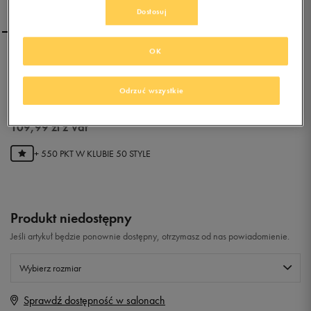
Dostosuj
OK
ADIDAS NEO CITY RACER
Odrzuć wszystkie
0.0
(
0
)
109,99
zł
z Vat
+ 550 PKT W
KLUBIE 50 STYLE
Produkt niedostępny
Jeśli artykuł będzie ponownie dostępny, otrzymasz od nas powiadomienie.
Wybierz rozmiar
Sprawdź dostępność w salonach
Rozmiary EU
Rozmiary US