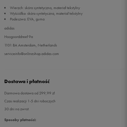
Wierzch: skóra syntetyczna, materiał tekstylny
Wyściółka: skóra syntetyczna, materiał tekstylny
Podeszwa: EVA, guma
adidas
Hoogoorddreef 9a
1101 BA Amsterdam, Netherlands
serviceinfo@onlineshop.adidas.com
Dostawa i płatność
Darmowa dostawa od 299,99 zł
Czas realizacji 1-5 dni roboczych
30 dni na zwrot
Sposoby płatności: